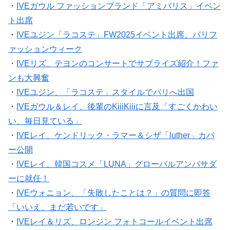
・
IVEガウル ファッションブランド「アミパリス」イベン
ト出席
・
IVEユジン「ラコステ」FW2025イベント出席、パリフ
ァッションウィーク
・
IVEリズ、テヨンのコンサートでサプライズ紹介！ファ
ンも大興奮
・
IVEユジン、「ラコステ」スタイルでパリへ出国
・
IVEガウル＆レイ、後輩のKiiiKiiiに言及「すごくかわい
い、毎日見ている」
・
IVEレイ、ケンドリック・ラマー＆シザ「luther」カバ
ー公開
・
IVEレイ、韓国コスメ「LUNA」グローバルアンバサダ
ーに就任！
・
IVEウォニョン、「失敗したことは？」の質問に即答
「いいえ、まだ若いです」
・
IVEレイ＆リズ、ロンジン フォトコールイベント出席