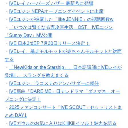
・
IVEレイ ハーパーズ バザー 最新号に登場
・
IVEユジン NEPAオープニングイベントに出席
・
IVEユジンが披露した「like JENNIE」の視聴回数w
・
「いつかは賢くなる専攻医生活」OST、IVEユジン
「Sunny Day」MV公開
・
IVE 日本3rdEP 7月30日リリース決定！
・
IVEレイ、暴走モルモットが赤ちゃんモルモットと対面
する
・
「NewKids on the Starship」、日本語講師にIVEレイが
登場し、スラングを教えまくる
・
IVEユジン、ラコステのアンバサダーに就任
・
IVE新曲「DARE ME」日テレドラマ「ダメマネ」オー
プニングに決定！
・
2025ファンコンサート「IVE SCOUT」セットリストま
とめ DAY1
・
IVEガウルのお気に入りはKiiiKiiiイソル！魅力を語る