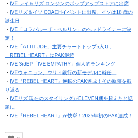
・
IVE レイ＆リズ ロンジンのポップアップストアに出席
・
IVEリズ＆イソ COACHイベントに出席、イソは18 歳の
誕生日
・
IVE「ロラパルーザ・ベルリン」のヘッドライナーに決
定！
・
IVE「ATTITUDE」主要チャートトップ5入り、
「REBEL HEART」はPAK継続
・
IVE 3rdEP「IVE EMPATHY」個人的ランキング
・
IVEウォニョン、ウリィ銀行の新モデルに就任！
・
IVE『REBEL HEART』逆転のPAK達成！その軌跡を振
り返る
・
IVEリズ 現在のスタイリングがELEVEN期を超えたと話
題に
・
IVE『REBEL HEART』が快挙！2025年初のPAK達成！