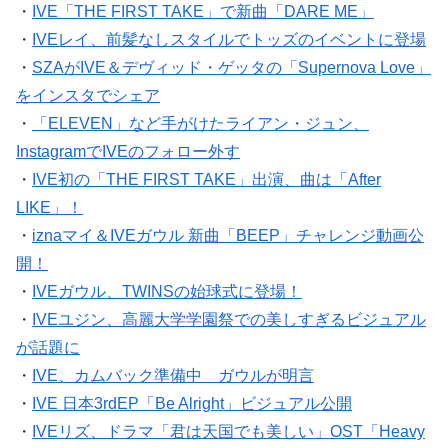
・
IVE「THE FIRST TAKE」で新曲「DARE ME」
・
IVEレイ、前髪なしスタイルでトッズのイベントに登場
・
SZAがIVE＆デヴィッド・ゲッタの「Supernova Love」
をインスタでシェア
・
「ELEVEN」など手がけたライアン・ジュン、
InstagramでIVEのフォロー外す
・
IVE初の「THE FIRST TAKE」出演、曲は「After
LIKE」！
・
iznaマイ＆IVEガウル 新曲「BEEP」チャレンジ動画公
開！
・
IVEガウル、TWINSの始球式に登場！
・
IVEユジン、高麗大学学園祭での美しすぎるビジュアル
が話題に
・
IVE、カムバック準備中 ガウルが明言
・
IVE 日本3rdEP「Be Alright」ビジュアル公開
・
IVEリズ、ドラマ「君は天国でも美しい」OST「Heavy