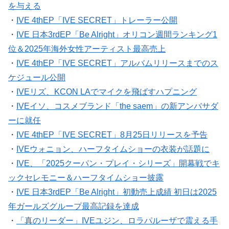
を与える
・
IVE 4thEP「IVE SECRET」トレーラー公開
・
IVE 日本3rdEP「Be Alright」オリコン週間ランキング1
位＆2025年海外女性アーティスト最高売上
・
IVE 4thEP「IVE SECRET」アルバムリリースまでのス
ケジュール公開
・
IVEリズ、KCON LAでマイクを飛ばすハプニング
・
IVEイソ、コスメブランド「the saem」の新アンバサダ
ーに就任
・
IVE 4thEP「IVE SECRET」8月25日リリースを予告
・
IVEウォニョン、ハーフタイムショーの衣装が話題に
・
IVE、「2025クーパン・プレイ・シリーズ」開幕戦でキ
ックセレモニー＆ハーフタイムショー披露
・
IVE 日本3rdEP「Be Alright」初動売上成績 初日は2025
年ガールズグループ最高記録を達成
・
「真のリーダー」IVEユジン、ロラパルーザで震える手