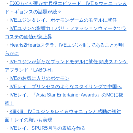
・
EXOカイが明かす兵役エピソード、IVE＆ウォニョン＆
ド・ギョンスの話題が続々
・
IVEユジン＆レイ、ポケモンゲームのモデルに就任
・
IVEユジンの影響力！パリ・ファッションウィークでラ
コステの価値が急上昇
・
Hearts2Heartsステラ、IVEユジン推しであることが明
らかに
・
IVEユジンが新たなブランドモデルに就任 頭皮スキンケ
アブランド「LABO-H」
・
IVEのお気に入りのポケモン
・
IVEレイ、プリンセスのようなスタイリングで中国へ
・
IVEレイ、「Asia Star Entertainer Awards」のMCに抜
擢！
・
KiiiKiii、IVEユジン＆レイ＆ウォニョンと感動の初対
面！レイの願いも実現
・
IVEレイ、SPUR5月号の表紙を飾る