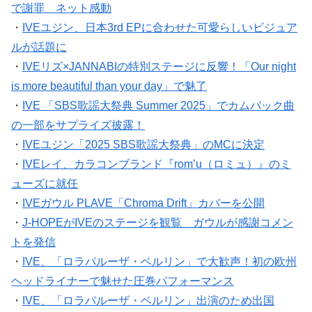
で謝罪 ネット感動
・
IVEユジン、日本3rd EPに合わせた可愛らしいビジュア
ルが話題に
・
IVEリズ×JANNABIの特別ステージに反響！「Our night
is more beautiful than your day」で魅了
・
IVE 「SBS歌謡大祭典 Summer 2025」でカムバック曲
の一部をサプライズ披露！
・
IVEユジン「2025 SBS歌謡大祭典」のMCに決定
・
IVEレイ、カラコンブランド『rom’u（ロミュ）』のミ
ューズに就任
・
IVEガウル PLAVE「Chroma Drift」カバーを公開
・
J-HOPEがIVEのステージを観覧 ガウルが感謝コメン
トを発信
・
IVE、「ロラパルーザ・ベルリン」で大歓声！初の欧州
ヘッドライナーで魅せた圧巻パフォーマンス
・
IVE、「ロラパルーザ・ベルリン」出演のため出国