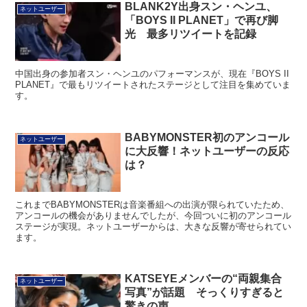
BLANK2Y出身スン・ヘンユ、
ネットユーザー
「BOYS II PLANET」で再び脚
光 最多リツイートを記録
中国出身の参加者スン・ヘンユのパフォーマンスが、現在『BOYS II
PLANET』で最もリツイートされたステージとして注目を集めていま
す。
BABYMONSTER初のアンコール
ネットユーザー
に大反響！ネットユーザーの反応
は？
これまでBABYMONSTERは音楽番組への出演が限られていたため、
アンコールの機会がありませんでしたが、今回ついに初のアンコール
ステージが実現。ネットユーザーからは、大きな反響が寄せられてい
ます。
KATSEYEメンバーの“両親集合
ネットユーザー
写真”が話題 そっくりすぎると
驚きの声