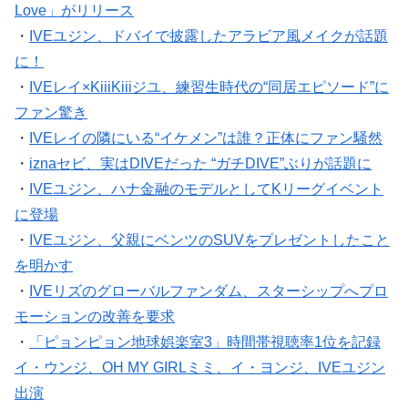
Love」がリリース
・
IVEユジン、ドバイで披露したアラビア風メイクが話題
に！
・
IVEレイ×KiiiKiiiジユ、練習生時代の“同居エピソード”に
ファン驚き
・
IVEレイの隣にいる“イケメン”は誰？正体にファン騒然
・
iznaセビ、実はDIVEだった “ガチDIVE”ぶりが話題に
・
IVEユジン、ハナ金融のモデルとしてKリーグイベント
に登場
・
IVEユジン、父親にベンツのSUVをプレゼントしたこと
を明かす
・
IVEリズのグローバルファンダム、スターシップへプロ
モーションの改善を要求
・
「ピョンピョン地球娯楽室3」時間帯視聴率1位を記録
イ・ウンジ、OH MY GIRLミミ、イ・ヨンジ、IVEユジン
出演