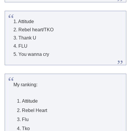
1. Attitude
2. Rebel heart/TKO
3. Thank U
4. FLU
5. You wanna cry
My ranking:
Attitude
Rebel Heart
Flu
Tko