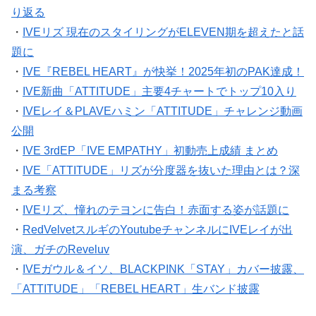
り返る
・
IVEリズ 現在のスタイリングがELEVEN期を超えたと話
題に
・
IVE『REBEL HEART』が快挙！2025年初のPAK達成！
・
IVE新曲「ATTITUDE」主要4チャートでトップ10入り
・
IVEレイ＆PLAVEハミン「ATTITUDE」チャレンジ動画
公開
・
IVE 3rdEP「IVE EMPATHY」初動売上成績 まとめ
・
IVE「ATTITUDE」リズが分度器を抜いた理由とは？深
まる考察
・
IVEリズ、憧れのテヨンに告白！赤面する姿が話題に
・
RedVelvetスルギのYoutubeチャンネルにIVEレイが出
演、ガチのReveluv
・
IVEガウル＆イソ、BLACKPINK「STAY」カバー披露、
「ATTITUDE」「REBEL HEART」生バンド披露