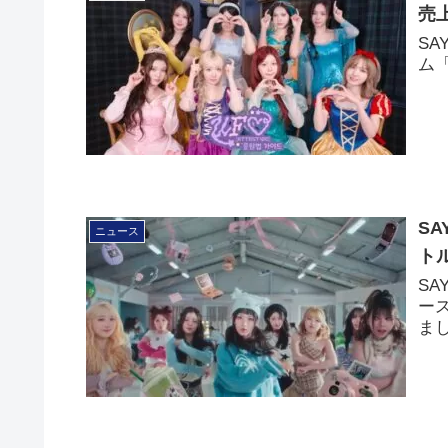
売
SA
ム「
SA
ニュース
トル
SA
ース
ま