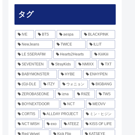
タグ
IVE
BTS
aespa
BLACKPINK
NewJeans
TWICE
ILLIT
LE SSERAFIM
Hearts2Hearts
KiiiKiii
SEVENTEEN
StrayKids
NMIXX
TXT
BABYMONSTER
HYBE
ENHYPEN
(G)I-DLE
ITZY
ウォニョン
BIGBANG
ZEROBASEONE
izna
RIIZE
TWS
BOYNEXTDOOR
NCT
MEOVV
CORTIS
ALLDAY PROJECT
ミン・ヒジン
NCT WISH
exo
ATEEZ
KISS OF LIFE
Red Velvet
Kick Flip
KATSEYE