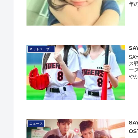
年
S
ネットユーザー
SA
ス
ー
や
S
ニュース
OS