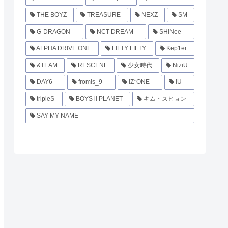
THE BOYZ
TREASURE
NEXZ
SM
G-DRAGON
NCT DREAM
SHINee
ALPHA DRIVE ONE
FIFTY FIFTY
Kep1er
&TEAM
RESCENE
少女時代
NiziU
DAY6
fromis_9
IZ*ONE
IU
tripleS
BOYS ll PLANET
キム・スヒョン
SAY MY NAME