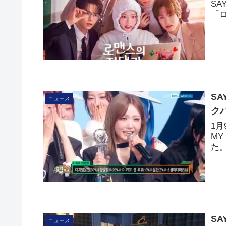
SA
「
S
ニュース
ク
1
MY
た
SA
ニュース