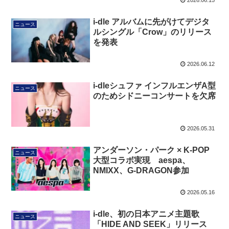
2026.06.15
i-dle アルバムに先がけてデジタ
ニュース
ルシングル「Crow」のリリース
を発表
2026.06.12
i-dleシュファ インフルエンザA型
ニュース
のためシドニーコンサートを欠席
2026.05.31
アンダーソン・パーク × K-POP
ニュース
大型コラボ実現 aespa、
NMIXX、G-DRAGON参加
2026.05.16
i-dle、初の日本アニメ主題歌
ニュース
「HIDE AND SEEK」リリース