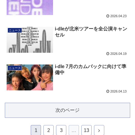
2026.04.23
i-dleが北米ツアーを全公演キャン
ニュース
セル
2026.04.19
i-dle 7月のカムバックに向けて準
ニュース
備中
2026.04.13
次のページ
1
2
3
…
13