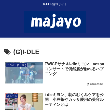
K-POP情報サイト
(G)I-DLE
TWICEサナ＆i-dleミヨン、aespa
コラボ・切り抜き
コンサートで偶然唇が触れるハプ
ニング
2026.08.09
i-dleミヨン、朝のむくみケアを公
ニュース
開 小豆茶やカッサ愛用の美容ル
ーティンとは