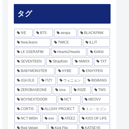
タグ
IVE
BTS
aespa
BLACKPINK
NewJeans
TWICE
ILLIT
LE SSERAFIM
Hearts2Hearts
KiiiKiii
SEVENTEEN
StrayKids
NMIXX
TXT
BABYMONSTER
HYBE
ENHYPEN
(G)I-DLE
ITZY
ウォニョン
BIGBANG
ZEROBASEONE
izna
RIIZE
TWS
BOYNEXTDOOR
NCT
MEOVV
CORTIS
ALLDAY PROJECT
ミン・ヒジン
NCT WISH
exo
ATEEZ
KISS OF LIFE
Red Velvet
Kick Flip
KATSEYE