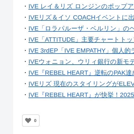
・
IVE レイ＆リズ ロンジンのポップ
・
IVEリズ＆イソ COACHイベントに
・
IVE「ロラパルーザ・ベルリン」の
・
IVE「ATTITUDE」主要チャートトッ
・
IVE 3rdEP「IVE EMPATHY」個
・
IVEウォニョン、ウリィ銀行の新モ
・
IVE『REBEL HEART』逆転のP
・
IVEリズ 現在のスタイリングがEL
・
IVE『REBEL HEART』が快挙！20
0