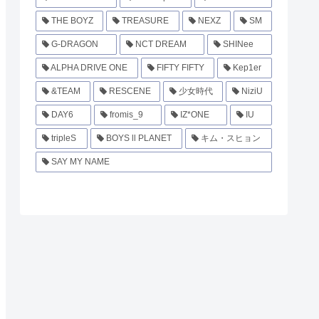
THE BOYZ
TREASURE
NEXZ
SM
G-DRAGON
NCT DREAM
SHINee
ALPHA DRIVE ONE
FIFTY FIFTY
Kep1er
&TEAM
RESCENE
少女時代
NiziU
DAY6
fromis_9
IZ*ONE
IU
tripleS
BOYS ll PLANET
キム・スヒョン
SAY MY NAME