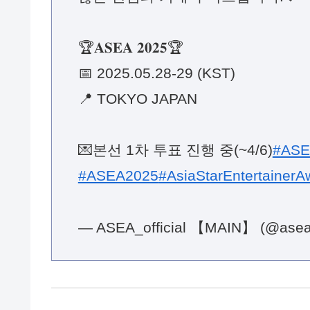
🏆𝐀𝐒𝐄𝐀 𝟐𝟎𝟐𝟓🏆
📅 2025.05.28-29 (KST)
📍 TOKYO JAPAN
💌본선 1차 투표 진행 중(~4/6)
#ASE
#ASEA2025
#AsiaStarEntertainerA
— ASEA_official 【MAIN】 (@asea_