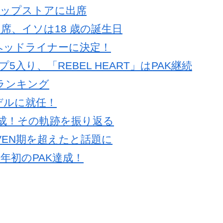
アップストアに出席
出席、イソは18 歳の誕生日
ヘッドライナーに決定！
プ5入り、「REBEL HEART」はPAK継続
人的ランキング
デルに就任！
AK達成！その軌跡を振り返る
EVEN期を超えたと話題に
25年初のPAK達成！