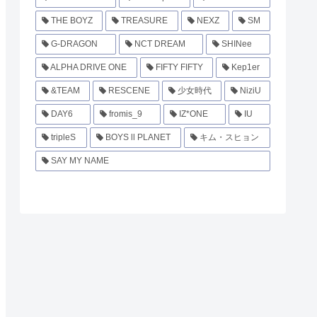
THE BOYZ
TREASURE
NEXZ
SM
G-DRAGON
NCT DREAM
SHINee
ALPHA DRIVE ONE
FIFTY FIFTY
Kep1er
&TEAM
RESCENE
少女時代
NiziU
DAY6
fromis_9
IZ*ONE
IU
tripleS
BOYS ll PLANET
キム・スヒョン
SAY MY NAME