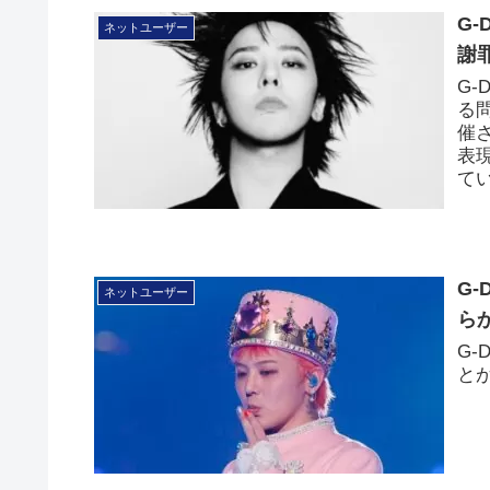
G
ネットユーザー
謝
G
る
催
表
て
G
ネットユーザー
ら
G
と