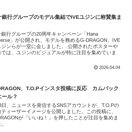
ナ銀行グループのモデル集結でIVEユジンに称賛集ま
ナ銀行グループの20周年キャンペーン「Hana
iverse」が公開され、モデルを務めるG-DRAGON、IVE
ユジンらが一堂に会しました。 公開されたポスターや
像では、ユジンのビジュアルが特に注目を集めていま
。
2026.04.04
-DRAGON、T.O.Pインスタ投稿に反応 カムバック
エール？
3日、ニュースを発信するSNSアカウントが、T.O.Pの
曲ティーザーイメージを公開しました。この投稿に、
-DRAGONが「いいね！」を押したことが注目を集めま
た。