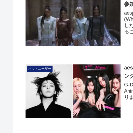
参
ae
(W
し
る
ae
ネットユーザー
ン
G-
A
り