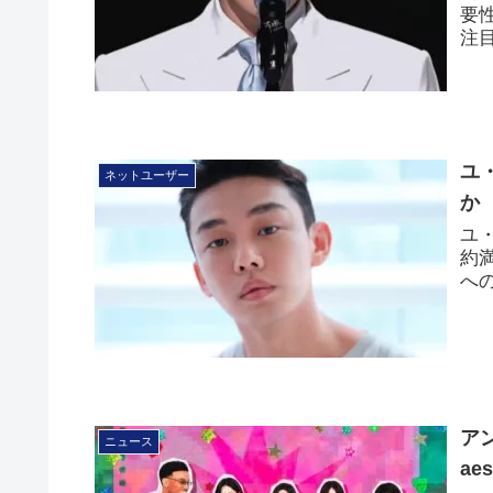
要
注
ユ
ネットユーザー
か
ユ・
約満
へ
ア
ニュース
ae