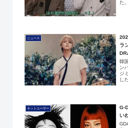
た
2
ニュース
ラ
DR
韓
ン
ジミ
し
G
ネットユーザー
い
G