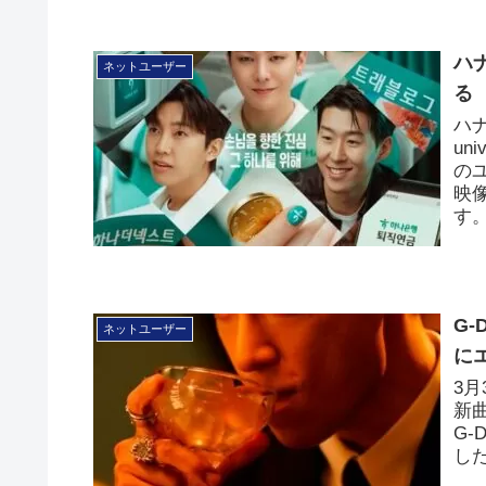
ハ
ネットユーザー
る
ハ
un
の
映
す
G
ネットユーザー
に
3月
新
G
し