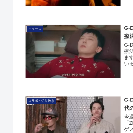
G
ニュース
療
G-
療
ま
い
G
コラボ・切り抜き
代
今週
「Z
ゲ