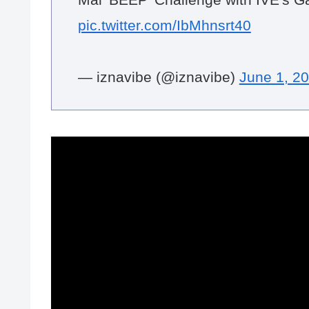
Mai 'BEEP' Challenge with IVE's Ga
pic.twitter.com/IbMhnsrt40
— iznavibe (@iznavibe)
June 1, 2