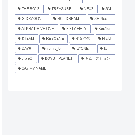
THE BOYZ
TREASURE
NEXZ
SM
G-DRAGON
NCT DREAM
SHINee
ALPHA DRIVE ONE
FIFTY FIFTY
Kep1er
&TEAM
RESCENE
少女時代
NiziU
DAY6
fromis_9
IZ*ONE
IU
tripleS
BOYS ll PLANET
キム・スヒョン
SAY MY NAME