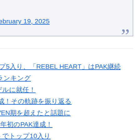
ebruary 19, 2025
プ5入り、「REBEL HEART」はPAK継続
人的ランキング
デルに就任！
AK達成！その軌跡を振り返る
EVEN期を超えたと話題に
25年初のPAK達成！
ートでトップ10入り