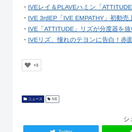
・
IVEレイ＆PLAVEハミン「ATTIT
・
IVE 3rdEP「IVE EMPATHY」初
・
IVE「ATTITUDE」リズが分度器
・
IVEリズ、憧れのテヨンに告白！赤
+3
ニュース
IVE
シ
Twitter