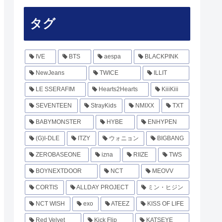
タグ
IVE
BTS
aespa
BLACKPINK
NewJeans
TWICE
ILLIT
LE SSERAFIM
Hearts2Hearts
KiiiKiii
SEVENTEEN
StrayKids
NMIXX
TXT
BABYMONSTER
HYBE
ENHYPEN
(G)I-DLE
ITZY
ウォニョン
BIGBANG
ZEROBASEONE
izna
RIIZE
TWS
BOYNEXTDOOR
NCT
MEOVV
CORTIS
ALLDAY PROJECT
ミン・ヒジン
NCT WISH
exo
ATEEZ
KISS OF LIFE
Red Velvet
Kick Flip
KATSEYE