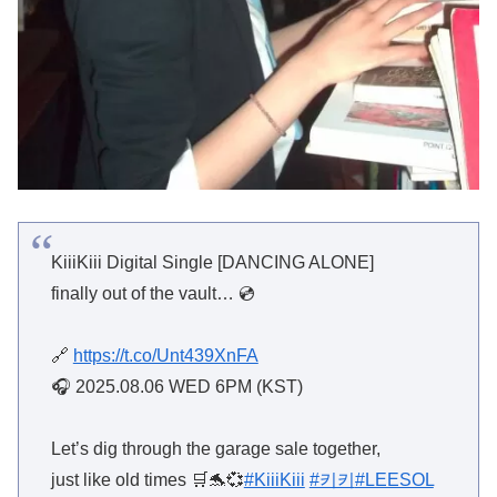
KiiiKiii Digital Single [DANCING ALONE]
finally out of the vault… 💿
🔗
https://t.co/Unt439XnFA
🎧 2025.08.06 WED 6PM (KST)
Let’s dig through the garage sale together,
just like old times 🛒🐬💞
#KiiiKiii
#키키
#LEESOL