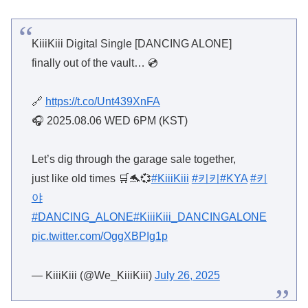
KiiiKiii Digital Single [DANCING ALONE]
finally out of the vault… 💿
🔗
https://t.co/Unt439XnFA
🎧 2025.08.06 WED 6PM (KST)
Let’s dig through the garage sale together,
just like old times 🛒🐬💞
#KiiiKiii
#키키
#KYA
#키
야
#DANCING_ALONE
#KiiiKiii_DANCINGALONE
pic.twitter.com/OggXBPIg1p
— KiiiKiii (@We_KiiiKiii)
July 26, 2025