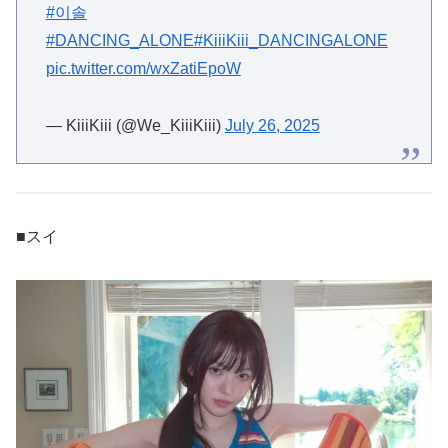
#이솔
#DANCING_ALONE
#KiiiKiii_DANCINGALONE
pic.twitter.com/wxZatiEpoW
— KiiiKiii (@We_KiiiKiii)
July 26, 2025
■スイ