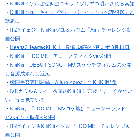
・
KiiiKiiiイソルは泣き虫キャラ？少しずつ明かされる素顔
・
KiiiKiiiジユ、キャップ姿が「ボーイッシュの理想形」と
話題に
・
ITZYイェジ、KiiiKiiiジユ＆ハウム「Air」チャレンジ動
画公開
・
Hearts2Hearts&KiiiKiii、音源成績勢い衰えず 3月11日
・
KiiiKiii「I DO ME」アコースティックver.公開
・
KiiiKiii「DEBUT SONG」MV スケッチフィルムの公開
と音源成績など近況
・
韓国美容専門雑誌「Allure Korea」でKiiiKiii特集
・
IVEガウル＆レイ、後輩のKiiiKiiiに言及「すごくかわい
い、毎日見ている」
・
KiiiKiii、「I DO ME」MVロケ地はニュージーランド！
ビハインド映像が公開
・
ITZYイェジ＆KiiiKiiiイソル 「I DO ME」チャレンジ動
画公開