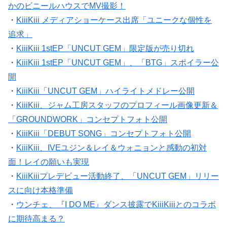
かのビニールハウスでMV撮影！
・
KiiiKiii メディアショーケース出席「ユニークな個性を
追求」
・
KiiiKiii 1stEP「UNCUT GEM」限定版が売り切れ
・
KiiiKiii 1stEP「UNCUT GEM」、「BTG」スポイラー公
開
・
KiiiKiii「UNCUT GEM」ハイライトメドレー公開
・
KiiiKiii、ジャム工房スタッフのプロフィール画像更新＆
「GROUNDWORK」コンセプトフォト公開
・
KiiiKiii「DEBUT SONG」コンセプトフォト公開
・
KiiiKiii、IVEユジン＆レイ＆ウォニョンと感動の初対
面！レイの願いも実現
・
KiiiKiiiプレデビュー活動終了、「UNCUT GEM」リリー
スに向け本格準備
・
ウンチェ、『I DO ME』ダンス披露でKiiiKiiiとのコラボ
に期待高まる？