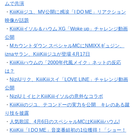
ムで共演
・
KiiiKiiiジユ、MV公開に感涙「I DO ME」リアクション
映像が話題
・
KiiiKiiiイソル＆ハウム XG「Woke up」チャレンジ動画
公開
・
Mカウントダウン スペシャルMCにNMIXXギュジン、
iznaサラン、KiiiKiiiジユが登場 4月17日
・
KiiiKiiiハウムの「2000年代風メイク」ネットの反応
は？
・
NiziUリク、KiiiKiiiスイ「LOVE LINE」チャレンジ動画
公開
・
NiziUミイヒとKiiiKiiiイソルの意外なコラボ
・
KiiiKiiiのジユ、テコンドーの実力を公開 キレのある蹴
り技を披露
・
人気歌謡、4月6日のスペシャルMCはKiiiKiiiハウム!
・
KiiiKiii「I DO ME」音楽番組初の1位獲得！「ショー！