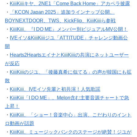
・
KiiiKiiiキヤ、2NE1「Come Back Home」アカペラ披露
・
「KCON Japan 2025」追加ラインナップ公開、
BOYNEXTDOOR、TWS、KickFlip、KiiiKiiiら参戦
・
KiiiKiii、『I DO ME』メンバー別ビジュアルMV公開！
・
IVEイソ&KiiiKiiiジユ「ATTITUDE」チャレンジ動画公
開
・
Hearts2HeartsエイナとKiiiKiiiの共演にネットユーザー
が反応
・
KiiiKiiiのジユ、「後藤真希に似てる」の声が韓国にも拡
散
・
KiiiKiii、IVEイソ先輩と初共演！人気歌謡
・
KiiiKiii「I DO ME」、Melon含む主要音源チャートで急
上昇！
・
KiiiKiii、「ショー！音楽中心」出演、こだわりのイント
ロ動画が話題
・
KiiiKiii、ミュージックバンクのステージが絶賛！ジユが