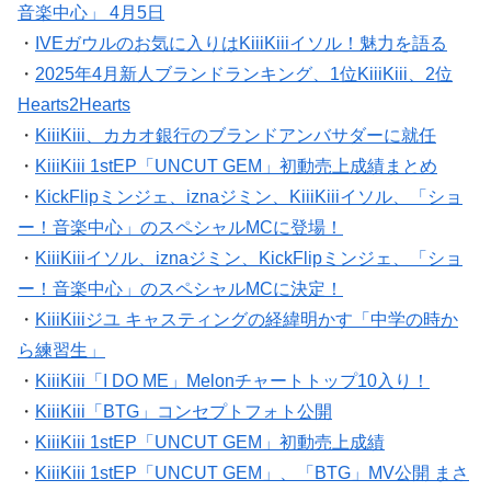
音楽中心」 4月5日
・
IVEガウルのお気に入りはKiiiKiiiイソル！魅力を語る
・
2025年4月新人ブランドランキング、1位KiiiKiii、2位
Hearts2Hearts
・
KiiiKiii、カカオ銀行のブランドアンバサダーに就任
・
KiiiKiii 1stEP「UNCUT GEM」初動売上成績まとめ
・
KickFlipミンジェ、iznaジミン、KiiiKiiiイソル、「ショ
ー！音楽中心」のスペシャルMCに登場！
・
KiiiKiiiイソル、iznaジミン、KickFlipミンジェ、「ショ
ー！音楽中心」のスペシャルMCに決定！
・
KiiiKiiiジユ キャスティングの経緯明かす「中学の時か
ら練習生」
・
KiiiKiii「I DO ME」Melonチャートトップ10入り！
・
KiiiKiii「BTG」コンセプトフォト公開
・
KiiiKiii 1stEP「UNCUT GEM」初動売上成績
・
KiiiKiii 1stEP「UNCUT GEM」、「BTG」MV公開 まさ