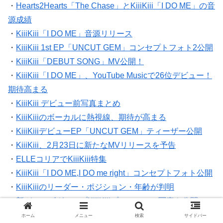
・
Hearts2Hearts「The Chase」とKiiiKiii「I DO ME」の音
源成績
・
KiiiKiii「I DO ME」音源リリース
・
KiiiKiii 1st EP「UNCUT GEM」コンセプトフォト2公開
・
KiiiKiii「DEBUT SONG」MV公開！
・
KiiiKiii「I DO ME」、YouTube Musicで26位デビュー！
期待高まる
・
KiiiKiii デビュー前写真まとめ
・
KiiiKiiiのボーカルに熱視線、期待が高まる
・
KiiiKiiiデビューEP「UNCUT GEM」ティーザー公開
・
KiiiKiii、2月23日に新たなMVリリースを予告
・
ELLEコリアでKiiiKiii特集
・
KiiiKiii「I DO ME,I DO me right」コンセプトフォト公開
・
KiiiKiiiのリーダー・ポジション・年齢が判明
・
新ガールズグループKiiiKiiiプロフィール写真を公開
・
KiiiKiiiジユの個性派ショートが話題
ホーム
メニュー
検索
サイドバー