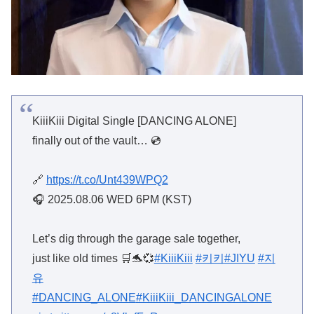
KiiiKiii Digital Single [DANCING ALONE]
finally out of the vault… 💿
🔗
https://t.co/Unt439WPQ2
🎧 2025.08.06 WED 6PM (KST)
Let’s dig through the garage sale together,
just like old times 🛒🐬💞
#KiiiKiii
#키키
#JIYU
#지
유
#DANCING_ALONE
#KiiiKiii_DANCINGALONE