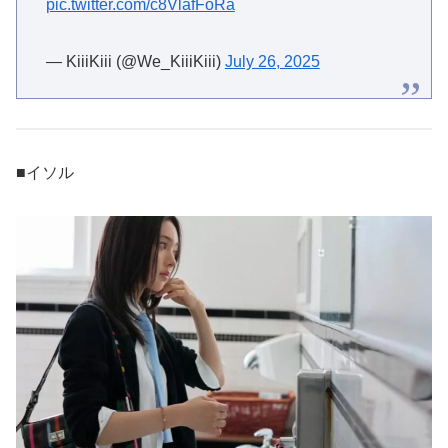
pic.twitter.com/c8VlafFoRa
— KiiiKiii (@We_KiiiKiii)
July 26, 2025
■イソル