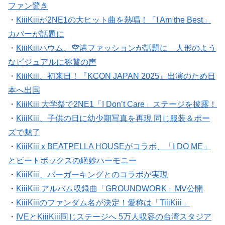
ファン驚き
・
KiiiKiiiが2NE1の大ヒット曲を熱唱！「I Am the Best」
カバーが話題に
・
KiiiKiiiハウム、空港ファッションが話題に 人形のよう
なビジュアルに称賛の声
・
KiiiKiii、初来日！『KCON JAPAN 2025』出演のため日
本へ出国
・
KiiiKiii 大学祭で2NE1「I Don’t Care」ステージを披露！
・
KiiiKiii、子供の日に幼少期写真を再現 同じ服装＆ポー
ズで魅了
・
KiiiKiii x BEATPELLA HOUSEがコラボ、「I DO ME」
とビートボックスの絶妙ハーモニー
・
KiiiKiii、バーガーキングとのコラボが実現
・
KiiiKiii アルバム収録曲「GROUNDWORK」MV公開
・
KiiiKiiiのファンダム名が決定！愛称は「TiiiKiii」
・
IVEとKiiiKiii同じステージへ 5万人収容の台湾スタジア