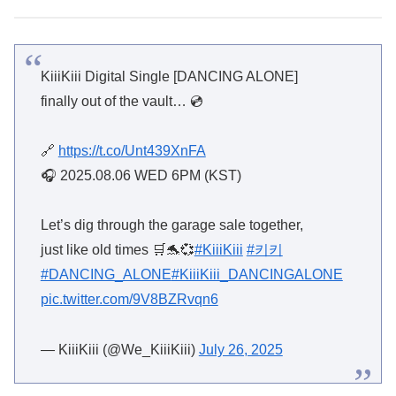
KiiiKiii Digital Single [DANCING ALONE]
finally out of the vault… 💿
🔗
https://t.co/Unt439XnFA
🎧 2025.08.06 WED 6PM (KST)
Let’s dig through the garage sale together,
just like old times 🛒🐬💞
#KiiiKiii
#키키
#DANCING_ALONE
#KiiiKiii_DANCINGALONE
pic.twitter.com/9V8BZRvqn6
— KiiiKiii (@We_KiiiKiii)
July 26, 2025