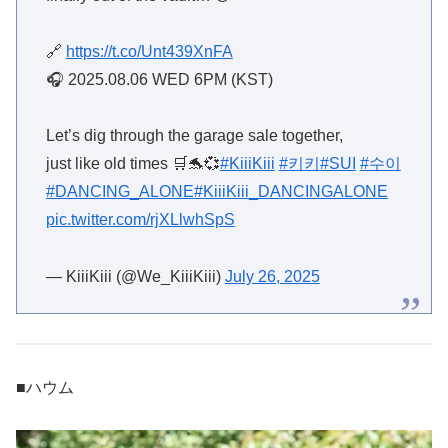
🔗
https://t.co/Unt439XnFA
🎧 2025.08.06 WED 6PM (KST)
Let’s dig through the garage sale together,
just like old times 🛒🐬💞
#KiiiKiii
#키키
#SUI
#수이
#DANCING_ALONE
#KiiiKiii_DANCINGALONE
pic.twitter.com/rjXLlwhSpS
— KiiiKiii (@We_KiiiKiii)
July 26, 2025
■ハウム