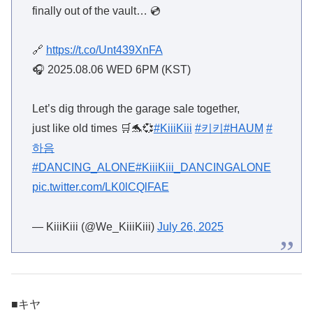
finally out of the vault… 💿
🔗
https://t.co/Unt439XnFA
🎧 2025.08.06 WED 6PM (KST)
Let’s dig through the garage sale together,
just like old times 🛒🐬💞
#KiiiKiii
#키키
#HAUM
#
하음
#DANCING_ALONE
#KiiiKiii_DANCINGALONE
pic.twitter.com/LK0lCQlFAE
— KiiiKiii (@We_KiiiKiii)
July 26, 2025
■キヤ