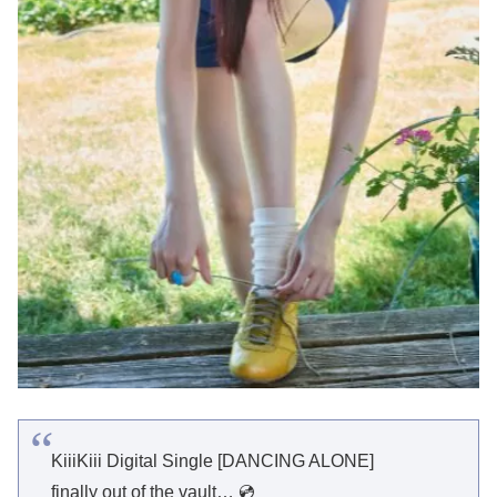
KiiiKiii Digital Single [DANCING ALONE]
finally out of the vault… 💿