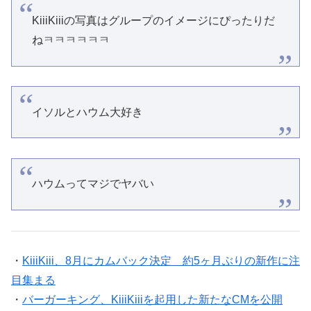
KiiiKiiiの写真はグループのイメージにぴったりだ
ねㅋㅋㅋㅋㅋㅋ
イソルとハウム大好き
ハウムってマジでヤバい
・
KiiiKiii、8月にカムバック決定 約5ヶ月ぶりの新作に注
目集まる
・
バーガーキング、KiiiKiiiを起用した新たなCMを公開