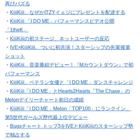
再びバズる
・
KiiiKiii、なぜかITZYイェジにプレゼントを配達する
・
KiiiKiii 「I DO ME」パフォーマンスビデオ公開
「1theK」
・
KiiiKiiiの初ステージ、ネットユーザーの反応
・
IVE×KiiiKiii、ついに初共演！スターシップの先輩後輩
ショット
・
KiiiKiii、音楽番組デビュー！『Mカウントダウン』で初
パフォーマンス
・
KiiiKiii、ベテラン女優と「I DO ME」ダンスチャレンジ
・
KiiiKiii「I DO ME」とHearts2Hearts「The Chase」の
Melonデイリーチャート初日の成績
・
KiiiKiii「I DO ME」Melon「TOP100」にランクイン、
第5世代ガールズ歴代最上位デビュー
・
Bugsチャート トップ3をIVEとKiiiKiiiのスターシップ勢
で独占する