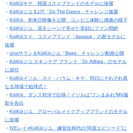
・
KiiiKiiiキヤ、韓国コスメブランドのモデルに抜擢
・
KiiiKiiiジユ ILLIT「Do The Dance」チャレンジ披露
・
KiiiKiii、初来日映像を公開 コンビニ体験に感激の様子
・
KiiiKiiiジユ、花火シーンで見せた笑顔にファン悶絶
・
KiiiKiiiスイ、コスメブランド「dasique」の新モデルに
抜擢
・
iznaサラン＆KiiiKiiiジユ「Beep」チャレンジ動画公開
・
KiiiKiiiジユ スキンケア ブランド「Dr. Althea」のモデル
に就任
・
KiiiKiiiイソル・スイ・ハウム・キヤ、同日にそれぞれ異
なる球場で始球式！
・
KiiiKiii、ダンス対決で白熱！イソルは“フンまみれ”MV撮
影を告白
・
KiiiKiiiジユ、グローバルメイクアップブランドのモデル
に抜擢
・
IVEレイ×KiiiKiiiジユ、練習生時代の“同居エピソード”に