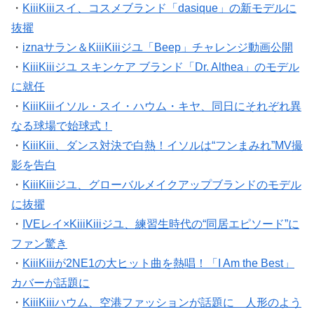
・
KiiiKiiiスイ、コスメブランド「dasique」の新モデルに
抜擢
・
iznaサラン＆KiiiKiiiジユ「Beep」チャレンジ動画公開
・
KiiiKiiiジユ スキンケア ブランド「Dr. Althea」のモデル
に就任
・
KiiiKiiiイソル・スイ・ハウム・キヤ、同日にそれぞれ異
なる球場で始球式！
・
KiiiKiii、ダンス対決で白熱！イソルは“フンまみれ”MV撮
影を告白
・
KiiiKiiiジユ、グローバルメイクアップブランドのモデル
に抜擢
・
IVEレイ×KiiiKiiiジユ、練習生時代の“同居エピソード”に
ファン驚き
・
KiiiKiiiが2NE1の大ヒット曲を熱唱！「I Am the Best」
カバーが話題に
・
KiiiKiiiハウム、空港ファッションが話題に 人形のよう