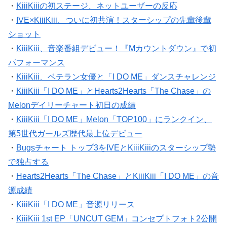
・
KiiiKiiiの初ステージ、ネットユーザーの反応
・
IVE×KiiiKiii、ついに初共演！スターシップの先輩後輩
ショット
・
KiiiKiii、音楽番組デビュー！『Mカウントダウン』で初
パフォーマンス
・
KiiiKiii、ベテラン女優と「I DO ME」ダンスチャレンジ
・
KiiiKiii「I DO ME」とHearts2Hearts「The Chase」の
Melonデイリーチャート初日の成績
・
KiiiKiii「I DO ME」Melon「TOP100」にランクイン、
第5世代ガールズ歴代最上位デビュー
・
Bugsチャート トップ3をIVEとKiiiKiiiのスターシップ勢
で独占する
・
Hearts2Hearts「The Chase」とKiiiKiii「I DO ME」の音
源成績
・
KiiiKiii「I DO ME」音源リリース
・
KiiiKiii 1st EP「UNCUT GEM」コンセプトフォト2公開