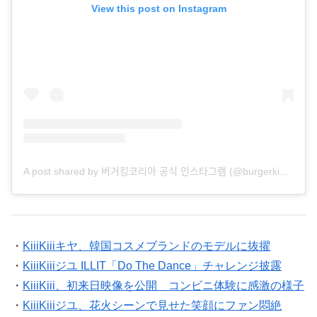
View this post on Instagram
A post shared by 버거킹코리아 공식 인스타그램 (@burgerkingkorea)
・
KiiiKiiiキヤ、韓国コスメブランドのモデルに抜擢
・
KiiiKiiiジユ ILLIT「Do The Dance」チャレンジ披露
・
KiiiKiii、初来日映像を公開 コンビニ体験に感激の様子
・
KiiiKiiiジユ、花火シーンで見せた笑顔にファン悶絶