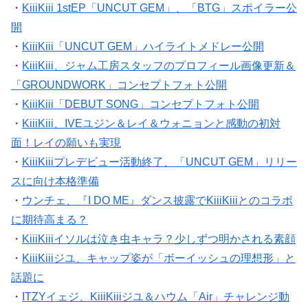
・
KiiiKiii 1stEP「UNCUT GEM」、「BTG」スポイラー公
開
・
KiiiKiii「UNCUT GEM」ハイライトメドレー公開
・
KiiiKiii、ジャム工房スタッフのプロフィール画像更新＆
「GROUNDWORK」コンセプトフォト公開
・
KiiiKiii「DEBUT SONG」コンセプトフォト公開
・
KiiiKiii、IVEユジン＆レイ＆ウォニョンと感動の初対
面！レイの願いも実現
・
KiiiKiiiプレデビュー活動終了、「UNCUT GEM」リリー
スに向け本格準備
・
ウンチェ、『I DO ME』ダンス披露でKiiiKiiiとのコラボ
に期待高まる？
・
KiiiKiiiイソルは泣き虫キャラ？少しずつ明かされる素顔
・
KiiiKiiiジユ、キャップ姿が「ボーイッシュの理想形」と
話題に
・
ITZYイェジ、KiiiKiiiジユ＆ハウム「Air」チャレンジ動