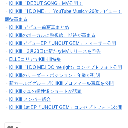
・
KiiiKiii「DEBUT SONG」MV公開！
・
KiiiKiii「I DO ME」、YouTube Musicで26位デビュー！
期待高まる
・
KiiiKiii デビュー前写真まとめ
・
KiiiKiiiのボーカルに熱視線、期待が高まる
・
KiiiKiiiデビューEP「UNCUT GEM」ティーザー公開
・
KiiiKiii、2月23日に新たなMVリリースを予告
・
ELLEコリアでKiiiKiii特集
・
KiiiKiii「I DO ME,I DO me right」コンセプトフォト公開
・
KiiiKiiiのリーダー・ポジション・年齢が判明
・
新ガールズグループKiiiKiiiプロフィール写真を公開
・
KiiiKiiiジユの個性派ショートが話題
・
KiiiKiii メンバー紹介
・
KiiiKiii 1st EP「UNCUT GEM」コンセプトフォト1公開