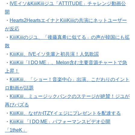
・
IVEイソ&KiiiKiiiジユ「ATTITUDE」チャレンジ動画公
開
・
Hearts2HeartsエイナとKiiiKiiiの共演にネットユーザー
が反応
・
KiiiKiiiのジユ、「後藤真希に似てる」の声が韓国にも拡
散
・
KiiiKiii、IVEイソ先輩と初共演！人気歌謡
・
KiiiKiii「I DO ME」、Melon含む主要音源チャートで急
上昇！
・
KiiiKiii、「ショー！音楽中心」出演、こだわりのイント
ロ動画が話題
・
KiiiKiii、ミュージックバンクのステージが絶賛！ジユが
再びバズる
・
KiiiKiii、なぜかITZYイェジにプレゼントを配達する
・
KiiiKiii 「I DO ME」パフォーマンスビデオ公開
「1theK」