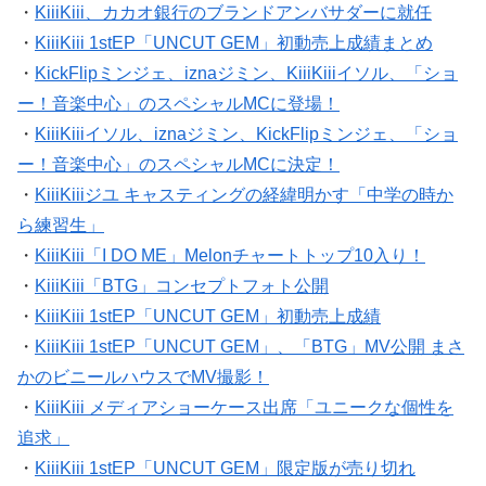
・
KiiiKiii、カカオ銀行のブランドアンバサダーに就任
・
KiiiKiii 1stEP「UNCUT GEM」初動売上成績まとめ
・
KickFlipミンジェ、iznaジミン、KiiiKiiiイソル、「ショ
ー！音楽中心」のスペシャルMCに登場！
・
KiiiKiiiイソル、iznaジミン、KickFlipミンジェ、「ショ
ー！音楽中心」のスペシャルMCに決定！
・
KiiiKiiiジユ キャスティングの経緯明かす「中学の時か
ら練習生」
・
KiiiKiii「I DO ME」Melonチャートトップ10入り！
・
KiiiKiii「BTG」コンセプトフォト公開
・
KiiiKiii 1stEP「UNCUT GEM」初動売上成績
・
KiiiKiii 1stEP「UNCUT GEM」、「BTG」MV公開 まさ
かのビニールハウスでMV撮影！
・
KiiiKiii メディアショーケース出席「ユニークな個性を
追求」
・
KiiiKiii 1stEP「UNCUT GEM」限定版が売り切れ