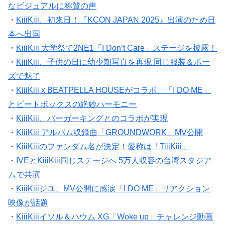
なビジュアルに称賛の声
・
KiiiKiii、初来日！『KCON JAPAN 2025』出演のため日
本へ出国
・
KiiiKiii 大学祭で2NE1「I Don’t Care」ステージを披露！
・
KiiiKiii、子供の日に幼少期写真を再現 同じ服装＆ポー
ズで魅了
・
KiiiKiii x BEATPELLA HOUSEがコラボ、「I DO ME」
とビートボックスの絶妙ハーモニー
・
KiiiKiii、バーガーキングとのコラボが実現
・
KiiiKiii アルバム収録曲「GROUNDWORK」MV公開
・
KiiiKiiiのファンダム名が決定！愛称は「TiiiKiii」
・
IVEとKiiiKiii同じステージへ 5万人収容の台湾スタジア
ムで共演
・
KiiiKiiiジユ、MV公開に感涙「I DO ME」リアクション
映像が話題
・
KiiiKiiiイソル＆ハウム XG「Woke up」チャレンジ動画