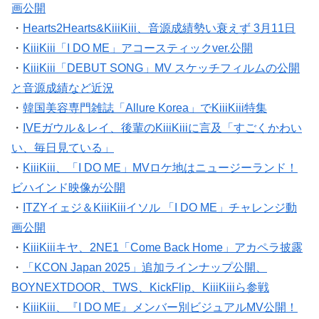
画公開
・
Hearts2Hearts&KiiiKiii、音源成績勢い衰えず 3月11日
・
KiiiKiii「I DO ME」アコースティックver.公開
・
KiiiKiii「DEBUT SONG」MV スケッチフィルムの公開
と音源成績など近況
・
韓国美容専門雑誌「Allure Korea」でKiiiKiii特集
・
IVEガウル＆レイ、後輩のKiiiKiiiに言及「すごくかわい
い、毎日見ている」
・
KiiiKiii、「I DO ME」MVロケ地はニュージーランド！
ビハインド映像が公開
・
ITZYイェジ＆KiiiKiiiイソル 「I DO ME」チャレンジ動
画公開
・
KiiiKiiiキヤ、2NE1「Come Back Home」アカペラ披露
・
「KCON Japan 2025」追加ラインナップ公開、
BOYNEXTDOOR、TWS、KickFlip、KiiiKiiiら参戦
・
KiiiKiii、『I DO ME』メンバー別ビジュアルMV公開！