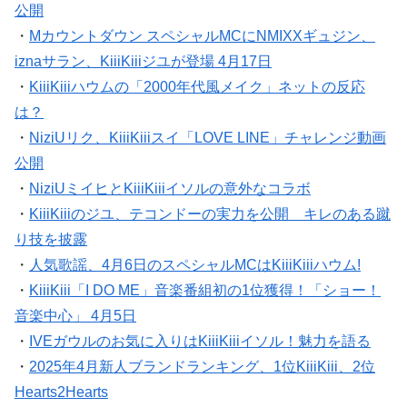
公開
・
Mカウントダウン スペシャルMCにNMIXXギュジン、
iznaサラン、KiiiKiiiジユが登場 4月17日
・
KiiiKiiiハウムの「2000年代風メイク」ネットの反応
は？
・
NiziUリク、KiiiKiiiスイ「LOVE LINE」チャレンジ動画
公開
・
NiziUミイヒとKiiiKiiiイソルの意外なコラボ
・
KiiiKiiiのジユ、テコンドーの実力を公開 キレのある蹴
り技を披露
・
人気歌謡、4月6日のスペシャルMCはKiiiKiiiハウム!
・
KiiiKiii「I DO ME」音楽番組初の1位獲得！「ショー！
音楽中心」 4月5日
・
IVEガウルのお気に入りはKiiiKiiiイソル！魅力を語る
・
2025年4月新人ブランドランキング、1位KiiiKiii、2位
Hearts2Hearts