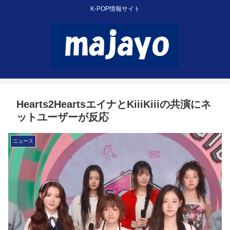
K-POP情報サイト
Hearts2HeartsエイナとKiiiKiiiの共演にネ
ットユーザーが反応
ニュース