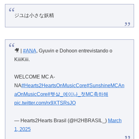
ジユは小さな妖精
🎥 |
#ANA
, Gyuvin e Dohoon entrevistando o
KiiiKiii.
WELCOME MC A-
NA
#Hearts2HeartsOnMusicCore
#SunshineMCAn
aOnMusicCore
#햇살_에이나_첫MC축하해
pic.twitter.com/rx9XTSRsJO
— Hearts2Hearts Brasil (@H2HBRASIL_)
March
1, 2025