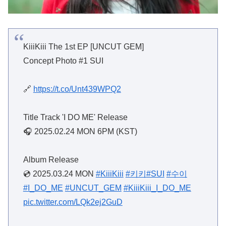
KiiiKiii The 1st EP [UNCUT GEM]
Concept Photo #1 SUI
🔗
https://t.co/Unt439WPQ2
Title Track 'I DO ME' Release
🎧 2025.02.24 MON 6PM (KST)
Album Release
💿 2025.03.24 MON
#KiiiKiii
#키키
#SUI
#수이
#I_DO_ME
#UNCUT_GEM
#KiiiKiii_I_DO_ME
pic.twitter.com/LQk2ej2GuD