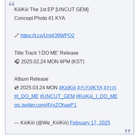
KiiiKiii The 1st EP [UNCUT GEM]
Concept Photo #1 KYA
🔗
https://t.co/Unt439WPQ2
Title Track 'I DO ME' Release
🎧 2025.02.24 MON 6PM (KST)
Album Release
💿 2025.03.24 MON
#KiiiKiii
#키키
#KYA
#키야
#I_DO_ME
#UNCUT_GEM
#KiiiKiii_I_DO_ME
pic.twitter.com/4VxZOhaeP1
— KiiiKiii (@We_KiiiKiii)
February 17, 2025