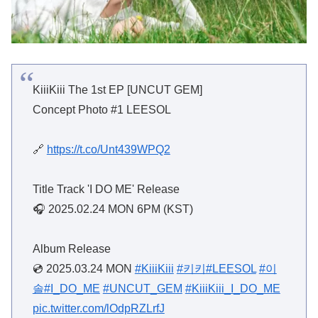
KiiiKiii The 1st EP [UNCUT GEM]
Concept Photo #1 LEESOL
🔗
https://t.co/Unt439WPQ2
Title Track 'I DO ME' Release
🎧 2025.02.24 MON 6PM (KST)
Album Release
💿 2025.03.24 MON
#KiiiKiii
#키키
#LEESOL
#이
솔
#I_DO_ME
#UNCUT_GEM
#KiiiKiii_I_DO_ME
pic.twitter.com/lOdpRZLrfJ