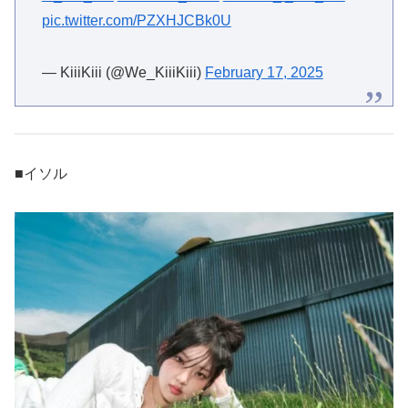
pic.twitter.com/PZXHJCBk0U
— KiiiKiii (@We_KiiiKiii)
February 17, 2025
■イソル