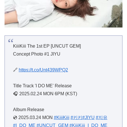
KiiiKiii The 1st EP [UNCUT GEM]
Concept Photo #1 JIYU
🔗
https://t.co/Unt439WPQ2
Title Track 'I DO ME' Release
🎧 2025.02.24 MON 6PM (KST)
Album Release
💿 2025.03.24 MON
#KiiiKiii
#키키
#JIYU
#지유
#I_DO_ME
#UNCUT_GEM
#KiiiKiii_I_DO_ME