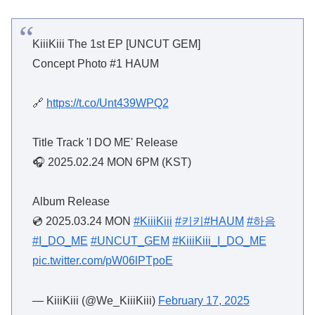
KiiiKiii The 1st EP [UNCUT GEM]
Concept Photo #1 HAUM
🔗
https://t.co/Unt439WPQ2
Title Track 'I DO ME' Release
🎧 2025.02.24 MON 6PM (KST)
Album Release
💿 2025.03.24 MON
#KiiiKiii
#키키
#HAUM
#하음
#I_DO_ME
#UNCUT_GEM
#KiiiKiii_I_DO_ME
pic.twitter.com/pW06lPTpoE
— KiiiKiii (@We_KiiiKiii)
February 17, 2025