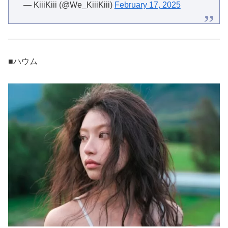
— KiiiKiii (@We_KiiiKiii)
February 17, 2025
■ハウム