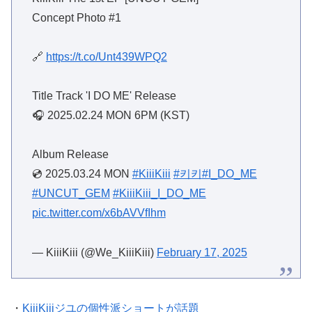
Concept Photo #1
🔗
https://t.co/Unt439WPQ2
Title Track 'I DO ME' Release
🎧 2025.02.24 MON 6PM (KST)
Album Release
💿 2025.03.24 MON
#KiiiKiii
#키키
#I_DO_ME
#UNCUT_GEM
#KiiiKiii_I_DO_ME
pic.twitter.com/x6bAVVfIhm
— KiiiKiii (@We_KiiiKiii)
February 17, 2025
・
KiiiKiiiジユの個性派ショートが話題