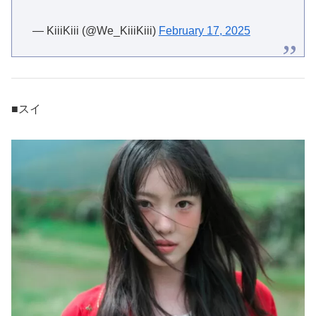
— KiiiKiii (@We_KiiiKiii)
February 17, 2025
■スイ