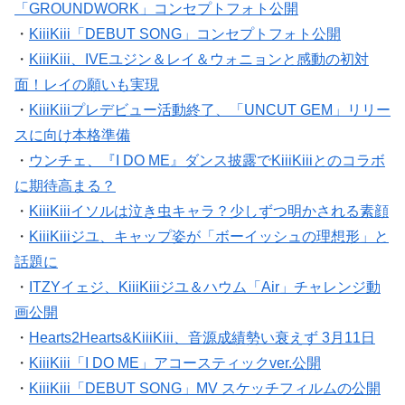
「GROUNDWORK」コンセプトフォト公開
・
KiiiKiii「DEBUT SONG」コンセプトフォト公開
・
KiiiKiii、IVEユジン＆レイ＆ウォニョンと感動の初対
面！レイの願いも実現
・
KiiiKiiiプレデビュー活動終了、「UNCUT GEM」リリー
スに向け本格準備
・
ウンチェ、『I DO ME』ダンス披露でKiiiKiiiとのコラボ
に期待高まる？
・
KiiiKiiiイソルは泣き虫キャラ？少しずつ明かされる素顔
・
KiiiKiiiジユ、キャップ姿が「ボーイッシュの理想形」と
話題に
・
ITZYイェジ、KiiiKiiiジユ＆ハウム「Air」チャレンジ動
画公開
・
Hearts2Hearts&KiiiKiii、音源成績勢い衰えず 3月11日
・
KiiiKiii「I DO ME」アコースティックver.公開
・
KiiiKiii「DEBUT SONG」MV スケッチフィルムの公開