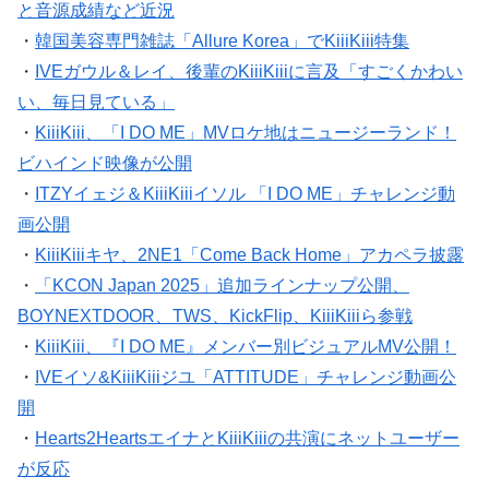
と音源成績など近況
・
韓国美容専門雑誌「Allure Korea」でKiiiKiii特集
・
IVEガウル＆レイ、後輩のKiiiKiiiに言及「すごくかわい
い、毎日見ている」
・
KiiiKiii、「I DO ME」MVロケ地はニュージーランド！
ビハインド映像が公開
・
ITZYイェジ＆KiiiKiiiイソル 「I DO ME」チャレンジ動
画公開
・
KiiiKiiiキヤ、2NE1「Come Back Home」アカペラ披露
・
「KCON Japan 2025」追加ラインナップ公開、
BOYNEXTDOOR、TWS、KickFlip、KiiiKiiiら参戦
・
KiiiKiii、『I DO ME』メンバー別ビジュアルMV公開！
・
IVEイソ&KiiiKiiiジユ「ATTITUDE」チャレンジ動画公
開
・
Hearts2HeartsエイナとKiiiKiiiの共演にネットユーザー
が反応