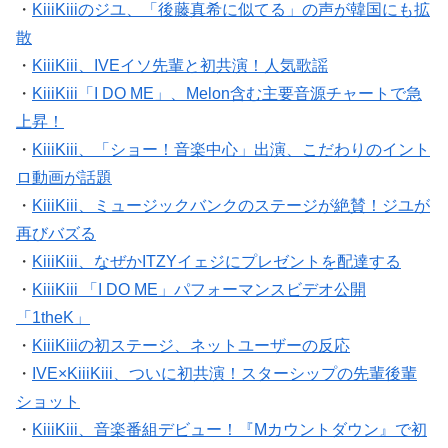
・
KiiiKiiiのジユ、「後藤真希に似てる」の声が韓国にも拡
散
・
KiiiKiii、IVEイソ先輩と初共演！人気歌謡
・
KiiiKiii「I DO ME」、Melon含む主要音源チャートで急
上昇！
・
KiiiKiii、「ショー！音楽中心」出演、こだわりのイント
ロ動画が話題
・
KiiiKiii、ミュージックバンクのステージが絶賛！ジユが
再びバズる
・
KiiiKiii、なぜかITZYイェジにプレゼントを配達する
・
KiiiKiii 「I DO ME」パフォーマンスビデオ公開
「1theK」
・
KiiiKiiiの初ステージ、ネットユーザーの反応
・
IVE×KiiiKiii、ついに初共演！スターシップの先輩後輩
ショット
・
KiiiKiii、音楽番組デビュー！『Mカウントダウン』で初