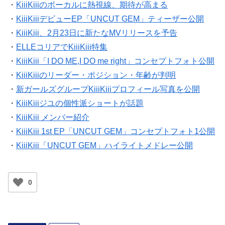
・
KiiiKiiiのボーカルに熱視線、期待が高まる
・
KiiiKiiiデビューEP「UNCUT GEM」ティーザー公開
・
KiiiKiii、2月23日に新たなMVリリースを予告
・
ELLEコリアでKiiiKiii特集
・
KiiiKiii「I DO ME,I DO me right」コンセプトフォト公開
・
KiiiKiiiのリーダー・ポジション・年齢が判明
・
新ガールズグループKiiiKiiiプロフィール写真を公開
・
KiiiKiiiジユの個性派ショートが話題
・
KiiiKiii メンバー紹介
・
KiiiKiii 1st EP「UNCUT GEM」コンセプトフォト1公開
・
KiiiKiii「UNCUT GEM」ハイライトメドレー公開
0