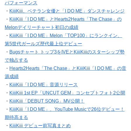
パフォーマンス
・
KiiiKiii、ベテラン女優と「I DO ME」ダンスチャレンジ
・
KiiiKiii「I DO ME」とHearts2Hearts「The Chase」の
Melonデイリーチャート初日の成績
・
KiiiKiii「I DO ME」Melon「TOP100」にランクイン、
第5世代ガールズ歴代最上位デビュー
・
Bugsチャート トップ3をIVEとKiiiKiiiのスターシップ勢
で独占する
・
Hearts2Hearts「The Chase」とKiiiKiii「I DO ME」の音
源成績
・
KiiiKiii「I DO ME」音源リリース
・
KiiiKiii 1st EP「UNCUT GEM」コンセプトフォト2公開
・
KiiiKiii「DEBUT SONG」MV公開！
・
KiiiKiii「I DO ME」、YouTube Musicで26位デビュー！
期待高まる
・
KiiiKiii デビュー前写真まとめ