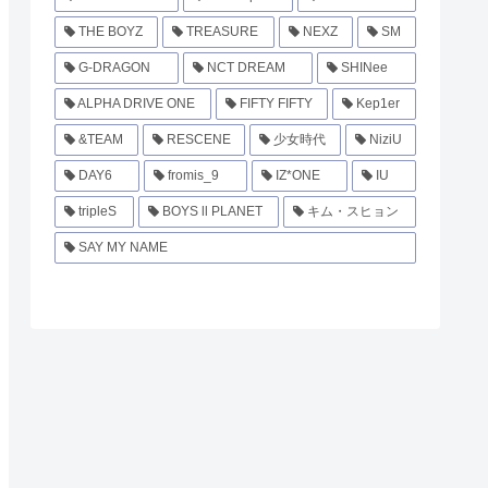
THE BOYZ
TREASURE
NEXZ
SM
G-DRAGON
NCT DREAM
SHINee
ALPHA DRIVE ONE
FIFTY FIFTY
Kep1er
&TEAM
RESCENE
少女時代
NiziU
DAY6
fromis_9
IZ*ONE
IU
tripleS
BOYS ll PLANET
キム・スヒョン
SAY MY NAME