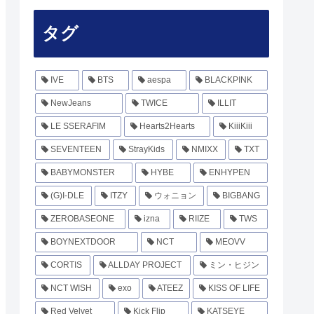
タグ
IVE
BTS
aespa
BLACKPINK
NewJeans
TWICE
ILLIT
LE SSERAFIM
Hearts2Hearts
KiiiKiii
SEVENTEEN
StrayKids
NMIXX
TXT
BABYMONSTER
HYBE
ENHYPEN
(G)I-DLE
ITZY
ウォニョン
BIGBANG
ZEROBASEONE
izna
RIIZE
TWS
BOYNEXTDOOR
NCT
MEOVV
CORTIS
ALLDAY PROJECT
ミン・ヒジン
NCT WISH
exo
ATEEZ
KISS OF LIFE
Red Velvet
Kick Flip
KATSEYE