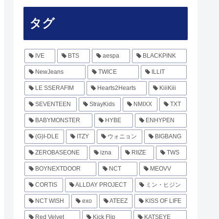
タグ
IVE
BTS
aespa
BLACKPINK
NewJeans
TWICE
ILLIT
LE SSERAFIM
Hearts2Hearts
KiiiKiii
SEVENTEEN
StrayKids
NMIXX
TXT
BABYMONSTER
HYBE
ENHYPEN
(G)I-DLE
ITZY
ウォニョン
BIGBANG
ZEROBASEONE
izna
RIIZE
TWS
BOYNEXTDOOR
NCT
MEOVV
CORTIS
ALLDAY PROJECT
ミン・ヒジン
NCT WISH
exo
ATEEZ
KISS OF LIFE
Red Velvet
Kick Flip
KATSEYE