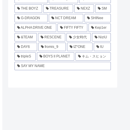
THE BOYZ
TREASURE
NEXZ
SM
G-DRAGON
NCT DREAM
SHINee
ALPHA DRIVE ONE
FIFTY FIFTY
Kep1er
&TEAM
RESCENE
少女時代
NiziU
DAY6
fromis_9
IZ*ONE
IU
tripleS
BOYS ll PLANET
キム・スヒョン
SAY MY NAME