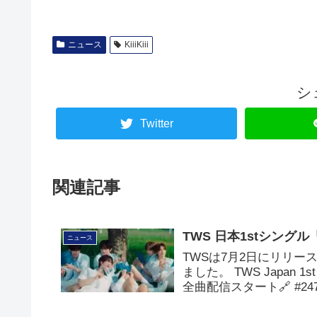
ニュース
KiiiKiii
シ
Twitter
関連記事
TWS 日本1stシング
ニュース
TWSは7月2日にリリー
ました。 TWS Japan
全曲配信スタート🔗 #247Wi