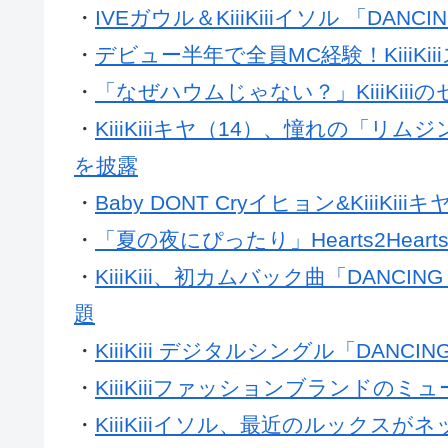
・
IVEガウル＆KiiiKiiiイソル 「DAN
・
デビュー半年で全員MC経験！KiiiK
・
「なぜハウムじゃない？」KiiiKii
・
KiiiKiiiキヤ（14）、憧れの「
を披露
・
Baby DONT Cryイヒョン&KiiiK
・
「夏の夜にぴったり」Hearts2Heart
・
KiiiKiii、初カムバック曲「DANC
題
・
KiiiKiii デジタルシングル「DANCIN
・
KiiiKiiiファッションブランドのミ
・
KiiiKiiiイソル、最近のルックス