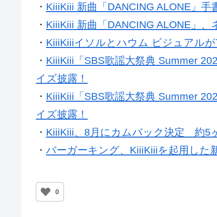
・
KiiiKiii 新曲「DANCING A
・
KiiiKiii 新曲「DANCING ALO
・
KiiiKiiiイソルとハウム ビジュアルがT
・
KiiiKiii「SBS歌謡大祭典 Summer
イズ披露！
・
KiiiKiii「SBS歌謡大祭典 Summer
イズ披露！
・
KiiiKiii、8月にカムバック決定
・
バーガーキング、KiiiKiiiを起用し
0