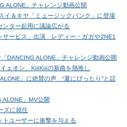
CING ALONE」チャレンジ動画公開
iiiスイ＆キヤ「ミュージックバンク」に登場
iのセンター起用に議論広がる
リムジンサービス」出演 レディー・ガガや2NE1
iiiキヤ「DANCING ALONE」チャレンジ動画公開
sイェオン、KiiiKiiiの新曲を熱推し
ING ALONE」に絶賛の声 “夏にぴったり”と話
G ALONE」MV公開
ューズに就任
がネットユーザーに衝撃を与える