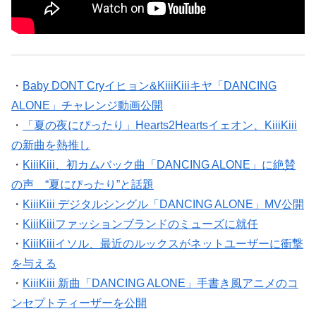
・
Baby DONT Cryイヒョン&KiiiKiiiキヤ「DANCING
ALONE」チャレンジ動画公開
・
「夏の夜にぴったり」Hearts2Heartsイェオン、KiiiKiii
の新曲を熱推し
・
KiiiKiii、初カムバック曲「DANCING ALONE」に絶賛
の声 “夏にぴったり”と話題
・
KiiiKiii デジタルシングル「DANCING ALONE」MV公開
・
KiiiKiiiファッションブランドのミューズに就任
・
KiiiKiiiイソル、最近のルックスがネットユーザーに衝撃
を与える
・
KiiiKiii 新曲「DANCING ALONE」手書き風アニメのコ
ンセプトティーザーを公開