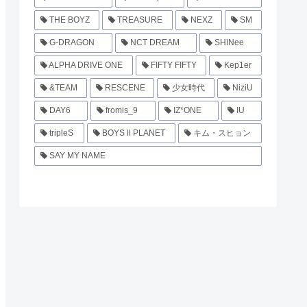
THE BOYZ
TREASURE
NEXZ
SM
G-DRAGON
NCT DREAM
SHINee
ALPHA DRIVE ONE
FIFTY FIFTY
Kep1er
&TEAM
RESCENE
少女時代
NiziU
DAY6
fromis_9
IZ*ONE
IU
tripleS
BOYS ll PLANET
キム・スヒョン
SAY MY NAME