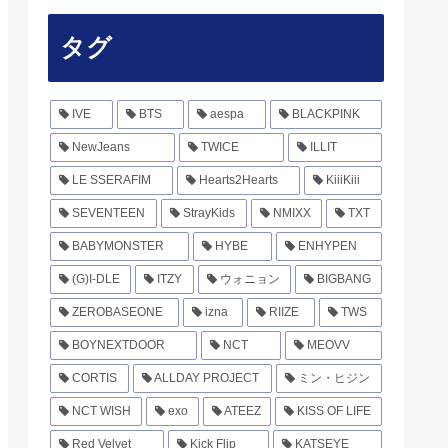
タグ
IVE
BTS
aespa
BLACKPINK
NewJeans
TWICE
ILLIT
LE SSERAFIM
Hearts2Hearts
KiiiKiii
SEVENTEEN
StrayKids
NMIXX
TXT
BABYMONSTER
HYBE
ENHYPEN
(G)I-DLE
ITZY
ウォニョン
BIGBANG
ZEROBASEONE
izna
RIIZE
TWS
BOYNEXTDOOR
NCT
MEOVV
CORTIS
ALLDAY PROJECT
ミン・ヒジン
NCT WISH
exo
ATEEZ
KISS OF LIFE
Red Velvet
Kick Flip
KATSEYE