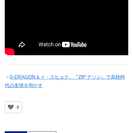
・
G-DRAGON＆イ・スヒョク、『ZIP テソン』で高校時
代の友情を明かす
0