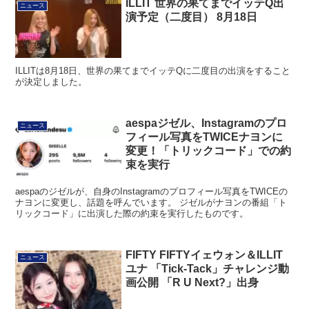
ILLIT 世界の果てまでイッテQ出
ニュース
演予定（二度目） 8月18日
ILLITは8月18日、世界の果てまでイッテQに二度目の出演をすること
が決定しました。
aespaジゼル、Instagramのプロ
ニュース
フィール写真をTWICEナヨンに
変更！「トリックコード」での約
束を実行
aespaのジゼルが、自身のInstagramのプロフィール写真をTWICEの
ナヨンに変更し、話題を呼んでいます。 ジゼルがナヨンの番組「ト
リックコード」に出演した際の約束を実行したものです。
FIFTY FIFTYイェウォン＆ILLIT
ニュース
ユナ 「Tick-Tack」チャレンジ動
画公開 「R U Next?」出身