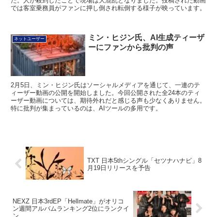
た。人が殺到したことで現場は大混乱となりました。投稿された動画
では客室乗務員がファンに押し倒され転倒する様子が映っています。
ミン・ヒジン氏、AI生成ティーザ
ネットユーザー
ーにファンから批判の声
2月5日、ミン・ヒジン氏はソーシャルメディアを通じて、一連のテ
ィーザー動画の公開を開始しました。今回公開された全24本のティ
ーザー動画については、期待外れだと感じる声も少なくありません。
特に批判が集まっているのは、AIツールの多用です。
TXT 日本5thシングル「セツナハナビ」8
月19日リリースを予告
NEXZ 日本3rdEP「Hellmate」がオリコ
ン週間アルバムランキング2位にランクイ
ン