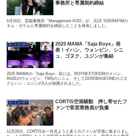
事務所と専属契約締結
6月16日、芸能事務所「Management KOO」が、元LE SSERAFIMの
キム・ガラムと専属契約を締結したことを発表しました。
2025 MAMA「Saja Boys」発
ネットユーザー
表！イハン、ウォンビン、シニ
ュ、ゴヌク、ユジンが集結
2025 MAMAの「Saja Boys」役には、BOYNEXTDOORのイハン、
RIIZEのウォンビン、TWSのシニュ、そしてZEROBASEONEのゴヌ
クとハン・ユジンの5人が抜擢されました。
CORTIS空港騒動 押し寄せたフ
ネットユーザー
ァンで客室乗務員が負傷
11月26日、CORTISを一目見ようと多くのファンが空港に集まりまし