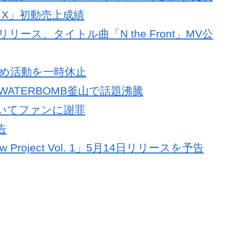
HE X」初動売上成績
リリース、タイトル曲「N the Front」MV公
のため活動を一時休止
WATERBOMB釜山で話題沸騰
ついてファンに謝罪
告
roject Vol. 1」5月14日リリースを予告