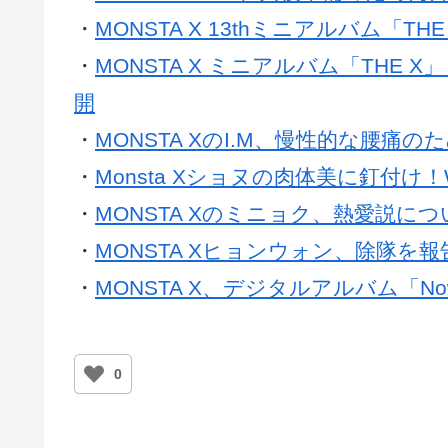
・
MONSTA X 13thミニアルバム「T
・
MONSTA X ミニアルバム「THE X」
開
・
MONSTA XのI.M、慢性的な腰痛
・
Monsta Xショヌの肉体美に釘付け！
・
MONSTA Xのミニョク、熱愛説に
・
MONSTA Xヒョンウォン、除隊を報
・
MONSTA X、デジタルアルバム「Now P
0