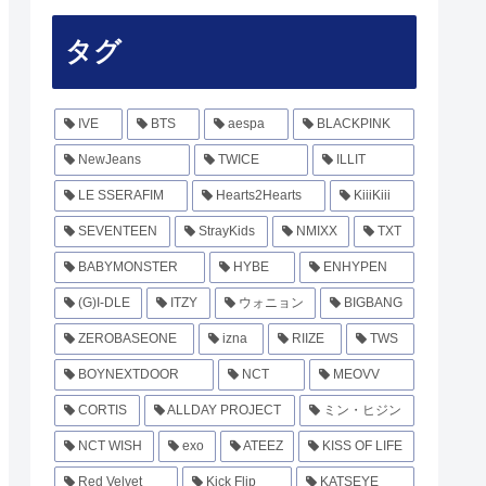
タグ
IVE
BTS
aespa
BLACKPINK
NewJeans
TWICE
ILLIT
LE SSERAFIM
Hearts2Hearts
KiiiKiii
SEVENTEEN
StrayKids
NMIXX
TXT
BABYMONSTER
HYBE
ENHYPEN
(G)I-DLE
ITZY
ウォニョン
BIGBANG
ZEROBASEONE
izna
RIIZE
TWS
BOYNEXTDOOR
NCT
MEOVV
CORTIS
ALLDAY PROJECT
ミン・ヒジン
NCT WISH
exo
ATEEZ
KISS OF LIFE
Red Velvet
Kick Flip
KATSEYE