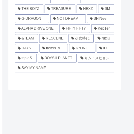
THE BOYZ
TREASURE
NEXZ
SM
G-DRAGON
NCT DREAM
SHINee
ALPHA DRIVE ONE
FIFTY FIFTY
Kep1er
&TEAM
RESCENE
少女時代
NiziU
DAY6
fromis_9
IZ*ONE
IU
tripleS
BOYS ll PLANET
キム・スヒョン
SAY MY NAME