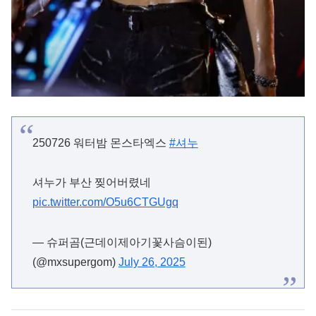
250726 워터밤 몬스타엑스
#셔누
셔누가 부산 찢어버렸네
pic.twitter.com/O5u6CTGUgq
— 슈퍼곰(근데이제아기꽃사슴이된)
(@mxsupergom)
July 26, 2025