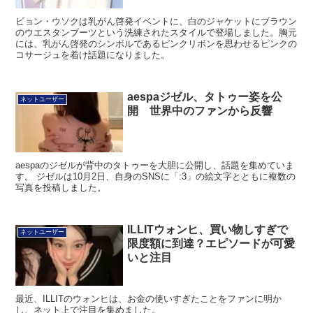
ビョン・ウソクは乳がん啓発イベントに、白のジャケットにブラウン
のウエスタンブーツという洗練されたスタイルで登場しました。胸元
には、乳がん啓発のシンボルであるピンクリボンを思わせるピンクの
コサージュを着け話題になりました。
aespaジゼル、タトゥー姿を公
ネットユーザー
開 世界中のファンから反響
aespaのジゼルが背中のタトゥーを大胆に公開し、話題を集めていま
す。 ジゼルは10月2日、自身のSNSに「:3」の絵文字とともに複数の
写真を投稿しました。
ILLITウォンヒ、買い物しすぎで
ネットユーザー
限度額に到達？エピソードが可愛
いと注目
最近、ILLITのウォンヒは、お金の使いすぎたことをファンに明か
し、ネット上で注目を集めました。