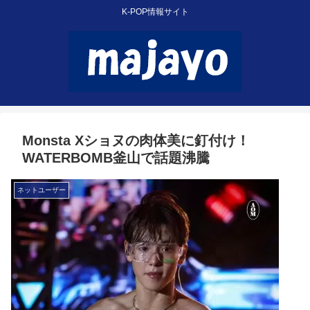
K-POP情報サイト
Monsta Xショヌの肉体美に釘付け！
WATERBOMB釜山で話題沸騰
ネットユーザー