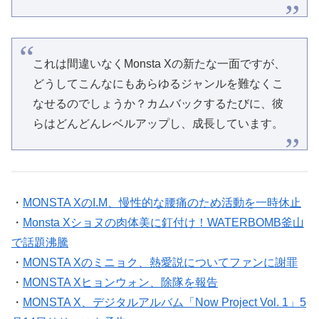
これは間違いなくMonsta Xの新たな一面ですが、
どうしてこんなにもあらゆるジャンルを難なくこ
なせるのでしょうか？カムバックするたびに、彼
らはどんどんレベルアップし、成長しています。
・
MONSTA XのI.M、慢性的な腰痛のため活動を一時休止
・
Monsta Xショヌの肉体美に釘付け！WATERBOMB釜山
で話題沸騰
・
MONSTA Xのミニョク、熱愛説についてファンに謝罪
・
MONSTA Xヒョンウォン、除隊を報告
・
MONSTA X、デジタルアルバム「Now Project Vol. 1」5