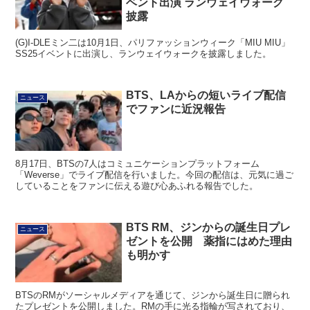
ベント出演 ランウェイウォーク
披露
(G)I-DLEミン二は10月1日、パリファッションウィーク「MIU MIU」
SS25イベントに出演し、ランウェイウォークを披露しました。
BTS、LAからの短いライブ配信
ニュース
でファンに近況報告
8月17日、BTSの7人はコミュニケーションプラットフォーム
「Weverse」でライブ配信を行いました。今回の配信は、元気に過ご
していることをファンに伝える遊び心あふれる報告でした。
BTS RM、ジンからの誕生日プレ
ニュース
ゼントを公開 薬指にはめた理由
も明かす
BTSのRMがソーシャルメディアを通じて、ジンから誕生日に贈られ
たプレゼントを公開しました。RMの手に光る指輪が写されており、