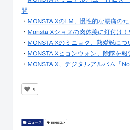
開
・
MONSTA XのI.M、慢性的な腰痛
・
Monsta Xショヌの肉体美に釘付け！
・
MONSTA Xのミニョク、熱愛説に
・
MONSTA Xヒョンウォン、除隊を報
・
MONSTA X、デジタルアルバム「Now P
0
ニュース
monsta x