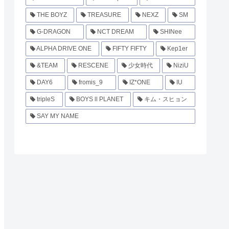
THE BOYZ
TREASURE
NEXZ
SM
G-DRAGON
NCT DREAM
SHINee
ALPHA DRIVE ONE
FIFTY FIFTY
Kep1er
&TEAM
RESCENE
少女時代
NiziU
DAY6
fromis_9
IZ*ONE
IU
tripleS
BOYS ll PLANET
キム・スヒョン
SAY MY NAME