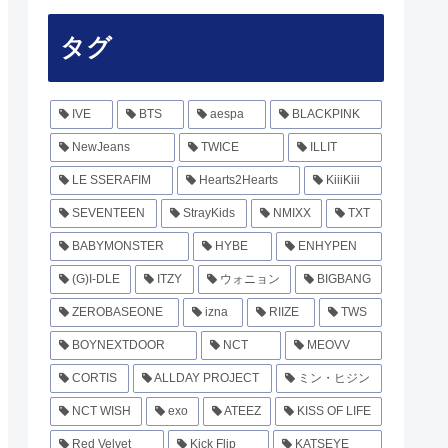
タグ
IVE
BTS
aespa
BLACKPINK
NewJeans
TWICE
ILLIT
LE SSERAFIM
Hearts2Hearts
KiiiKiii
SEVENTEEN
StrayKids
NMIXX
TXT
BABYMONSTER
HYBE
ENHYPEN
(G)I-DLE
ITZY
ウォニョン
BIGBANG
ZEROBASEONE
izna
RIIZE
TWS
BOYNEXTDOOR
NCT
MEOVV
CORTIS
ALLDAY PROJECT
ミン・ヒジン
NCT WISH
exo
ATEEZ
KISS OF LIFE
Red Velvet
Kick Flip
KATSEYE