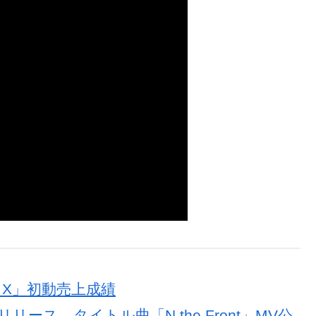
HE X」初動売上成績
リリース、タイトル曲「N the Front」MV公