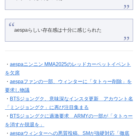
aespaらしい存在感は十分に感じられた
・
aespaニンニン MMA2025のレッドカーペットイベント
を欠席
・
aespaファンの一部、ウィンターに「タトゥー削除」を
要求し物議
・
BTSジョングク、意味深なインスタ更新 アカウント名
「ミンジョングク」に再び注目集まる
・
BTSジョングクに過激要求 ARMYの一部が「タトゥー
を消すか脱退を」
・
aespaウィンターへの悪質投稿、SMが強硬対応「徹底