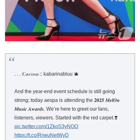
ᅠᅠᅠ
. . . 𝓚𝓪𝓻𝓲𝓷𝓪 :: kabarinabluu 🫐
And the year-end event schedule is still going
strong; today aespa is attending the 𝟐𝟎𝟐𝟓 𝑴𝒆𝒍𝑶𝒏
𝑴𝒖𝒔𝒊𝒄 𝑨𝒘𝒂𝒓𝒅𝒔. We’re here to greet our fans,
listeners, viewers. Started with the red carpet.❣️
pic.twitter.com/1ZkoS3yNOO
https://t.co/RneuNetWyD