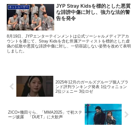
JYP Stray Kidsを標的とした悪質
ネットユーザー
な誹謗中傷に対し、強力な法的警
告を発令
8月19日、JYPエンターテインメントは公式ソーシャルメディアアカ
ウントを通じて、Stray Kidsを含む所属アーティストを標的とした虚
偽の拡散や悪質な誹謗中傷に対し、一切容認しない姿勢を改めて表明
しました。
2025年12月のガールズグループ個人ブラ
ンド評判ランキング発表 1位ウォニョン
2位ジェニー 3位ロゼ
ZICO×幾田りら、「MMA2025」で初ステ
ージ披露 「DUET」に大歓声