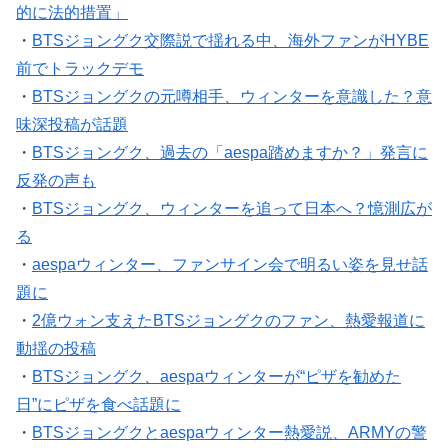
的に法的措置」
・
BTSジョングク交際説で揺れる中、海外ファンがHYBE
前でトラックデモ
・
BTSジョングクの元噂相手、ウィンターを意識した？意
味深投稿が話題
・
BTSジョングク、過去の「aespa踏めますか？」発言に
反発の声も
・
BTSジョングク、ウィンターを追って日本へ？憶測広が
る
・
aespaウィンター、ファンサイン会で明るい姿を見せ話
題に
・
2億ウォン支えたBTSジョングクのファン、熱愛報道に
動揺の投稿
・
BTSジョングク、aespaウィンターが“ピザを勧めた
日”にピザを食べ話題に
・
BTSジョングクとaespaウィンター熱愛説、ARMYの警