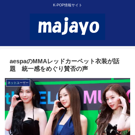
K-POP情報サイト
aespaのMMAレッドカーペット衣装が話
題 統一感をめぐり賛否の声
ネットユーザー