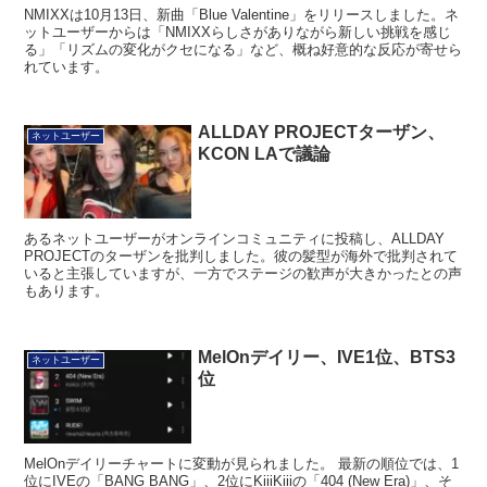
NMIXXは10月13日、新曲「Blue Valentine」をリリースしました。ネ
ットユーザーからは「NMIXXらしさがありながら新しい挑戦を感じ
る」「リズムの変化がクセになる」など、概ね好意的な反応が寄せら
れています。
ALLDAY PROJECTターザン、
ネットユーザー
KCON LAで議論
あるネットユーザーがオンラインコミュニティに投稿し、ALLDAY
PROJECTのターザンを批判しました。彼の髪型が海外で批判されて
いると主張していますが、一方でステージの歓声が大きかったとの声
もあります。
MelOnデイリー、IVE1位、BTS3
ネットユーザー
位
MelOnデイリーチャートに変動が見られました。 最新の順位では、1
位にIVEの「BANG BANG」、2位にKiiiKiiiの「404 (New Era)」、そ