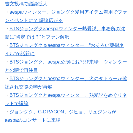
告文投稿で議論拡大
・
aespaウィンター、ジョングク愛用アイテム着用でファ
ンイベントに？ 議論広がる
・
BTSジョングク×aespaウィンター熱愛説、事務所の沈
黙に“肯定では？”とファン解釈
・
BTSジョングク＆aespaウィンター、“おそろい薬指ネ
イル”が話題に
・
BTSジョングク、aespa公演にお忍び来場 ウィンター
との噂で再注目
・
BTSジョングクとaespaウィンター、犬のタトゥーが確
認され交際の噂が再燃
・
BTSジョングクとaespaウィンター、熱愛説をめぐりネ
ットで議論
・
ジョングク、G-DRAGON、ジヒョ、リュジンらが
aespaのコンサートに来場