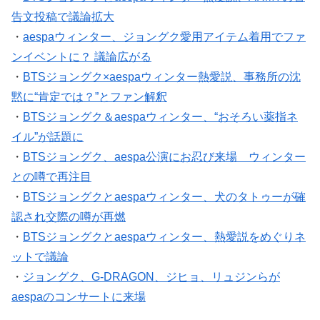
告文投稿で議論拡大
・
aespaウィンター、ジョングク愛用アイテム着用でファ
ンイベントに？ 議論広がる
・
BTSジョングク×aespaウィンター熱愛説、事務所の沈
黙に“肯定では？”とファン解釈
・
BTSジョングク＆aespaウィンター、“おそろい薬指ネ
イル”が話題に
・
BTSジョングク、aespa公演にお忍び来場 ウィンター
との噂で再注目
・
BTSジョングクとaespaウィンター、犬のタトゥーが確
認され交際の噂が再燃
・
BTSジョングクとaespaウィンター、熱愛説をめぐりネ
ットで議論
・
ジョングク、G-DRAGON、ジヒョ、リュジンらが
aespaのコンサートに来場