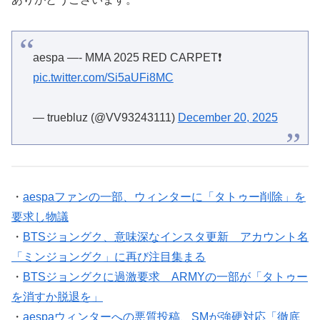
aespa —- MMA 2025 RED CARPET❗
pic.twitter.com/Si5aUFi8MC
— truebluz (@VV93243111)
December 20, 2025
・
aespaファンの一部、ウィンターに「タトゥー削除」を
要求し物議
・
BTSジョングク、意味深なインスタ更新 アカウント名
「ミンジョングク」に再び注目集まる
・
BTSジョングクに過激要求 ARMYの一部が「タトゥー
を消すか脱退を」
・
aespaウィンターへの悪質投稿、SMが強硬対応「徹底