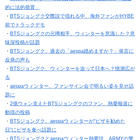
的に法的措置」
・
BTSジョングク交際説で揺れる中、海外ファンがHYBE
前でトラックデモ
・
BTSジョングクの元噂相手、ウィンターを意識した？意
味深投稿が話題
・
BTSジョングク、過去の「aespa踏めますか？」発言に
反発の声も
・
BTSジョングク、ウィンターを追って日本へ？憶測広が
る
・
aespaウィンター、ファンサイン会で明るい姿を見せ話
題に
・
2億ウォン支えたBTSジョングクのファン、熱愛報道に
動揺の投稿
・
BTSジョングク、aespaウィンターが“ピザを勧めた
日”にピザを食べ話題に
・
BTSジョングクとaespaウィンター熱愛説、ARMYの警