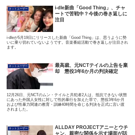
i-dle新曲「Good Thing」、チャ
ネットユーザー
ートで苦戦中？今後の巻き返しに
注目
i-dleが5月19日にリリースした新曲「Good Thing」は、思うように勢
いに乗り切れていないようです。音楽番組活動で巻き返しが注目され
ます。
最高裁、元NCTテイルの上告を棄
ネットユーザー
却 懲役3年6か月の判決確定
12月26日、元NCTのムン・テイルと共犯者2人は、抵抗できない状態
にあった外国人女性に対して性的暴行を加えた罪で、懲役3年6か月
および性暴力関連の教育・訓練40時間を命じる判決を正式に言い渡
されました。
ALLDAY PROJECTアニーとウチ
ネットユーザー
ャン、親密な関係を示す場面が話