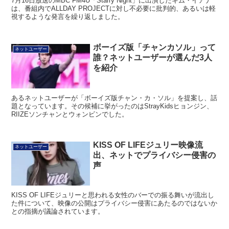
7月16日放送のMBC FM4U「Starry Night」に出演したキム・イアナ
は、番組内でALLDAY PROJECTに対し不必要に批判的、あるいは軽
視するような発言を繰り返しました。
ボーイズ版「チャンカソル」って
ネットユーザー
誰？ネットユーザーが選んだ3人
を紹介
あるネットユーザーが「ボーイズ版チャン・カ・ソル」を提案し、話
題となっています。その候補に挙がったのはStrayKidsヒョンジン、
RIIZEソンチャンとウォンビンでした。
KISS OF LIFEジュリー映像流
ネットユーザー
出、ネットでプライバシー侵害の
声
KISS OF LIFEジュリーと思われる女性のバーでの振る舞いが流出し
た件について、映像の公開はプライバシー侵害にあたるのではないか
との指摘が議論されています。