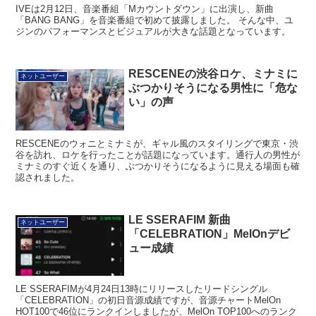
IVEは2月12日、音楽番組「Mカウントダウン」に出演し、新曲
「BANG BANG」を音楽番組で初めて披露しました。 そんな中、ユ
ジンのパフォーマンスとビジュアルが大きな話題となっています。
RESCENEの渋谷ロケ、ミナミに
ネットユーザー
ぶつかりそうになる男性に「危な
い」の声
RESCENEのウォニとミナミが、ギャル風のスタイリングで東京・渋
谷を訪れ、ロケを行ったことが話題になっています。通行人の男性が
ミナミのすぐ近くを通り、ぶつかりそうになるように見える場面も確
認されました。
LE SSERAFIM 新曲
ネットユーザー
「CELEBRATION」MelOnデビ
ュー成績
LE SSERAFIMが4月24日13時にリリースしたリードシングル
「CELEBRATION」の初日音源成績ですが、音源チャートMelOn
HOT100で46位にランクインしましたが、MelOn TOP100へのランク