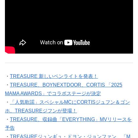
・
TREASURE 新しいペンライトを発表！
・
TREASURE、BOYNEXTDOOR、CORTIS 「2025
MAMA AWARDS」でコラボステージが決定
・
「人気歌謡」スペシャルMCにCORTISジュフン＆ゴン
ホ、TREASUREジフンが登場！
・
TREASURE、収録曲「EVERYTHING」MVリリースを
予告
・
TREASUREジュンギュ・ドヨン・ジョンファン、「M