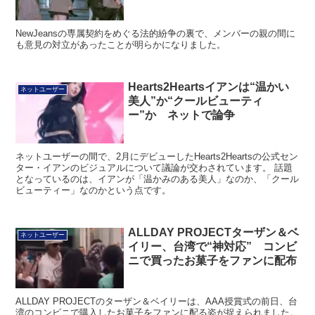
NewJeansの専属契約をめぐる法的紛争の裏で、メンバーの親の間に
も意見の対立があったことが明らかになりました。
Hearts2Heartsイアンは“温かい
ネットユーザー
美人”か“クールビューティ
ー”か ネットで論争
ネットユーザーの間で、2月にデビューしたHearts2Heartsの公式セン
ター・イアンのビジュアルについて議論が交わされています。 話題
となっているのは、イアンが「温かみのある美人」なのか、「クール
ビューティー」なのかという点です。
ALLDAY PROJECTターザン＆ベ
ネットユーザー
イリー、台湾で“神対応” コンビ
ニで買ったお菓子をファンに配布
ALLDAY PROJECTのターザン＆ベイリーは、AAA授賞式の前日、台
湾のコンビニで購入したお菓子をファンに配る姿が捉えられました。