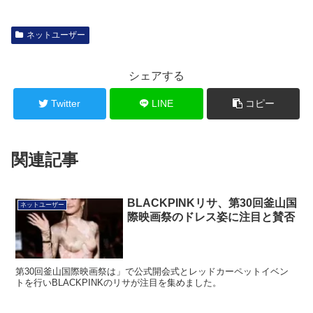
ネットユーザー
シェアする
Twitter
LINE
コピー
関連記事
BLACKPINKリサ、第30回釜山国
ネットユーザー
際映画祭のドレス姿に注目と賛否
第30回釜山国際映画祭は」で公式開会式とレッドカーペットイベン
トを行いBLACKPINKのリサが注目を集めました。