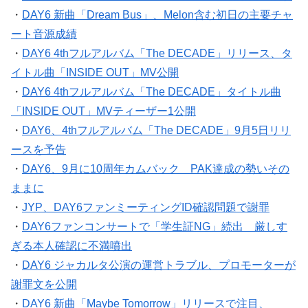
・
DAY6 新曲「Dream Bus」、Melon含む初日の主要チャ
ート音源成績
・
DAY6 4thフルアルバム「The DECADE」リリース、タ
イトル曲「INSIDE OUT」MV公開
・
DAY6 4thフルアルバム「The DECADE」タイトル曲
「INSIDE OUT」MVティーザー1公開
・
DAY6、4thフルアルバム「The DECADE」9月5日リリ
ースを予告
・
DAY6、9月に10周年カムバック PAK達成の勢いその
ままに
・
JYP、DAY6ファンミーティングID確認問題で謝罪
・
DAY6ファンコンサートで「学生証NG」続出 厳しす
ぎる本人確認に不満噴出
・
DAY6 ジャカルタ公演の運営トラブル、プロモーターが
謝罪文を公開
・
DAY6 新曲「Maybe Tomorrow」リリースで注目、