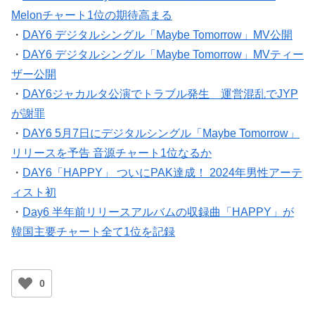
Melonチャート1位の期待高まる
・
DAY6 デジタルシングル「Maybe Tomorrow」MV公開
・
DAY6 デジタルシングル「Maybe Tomorrow」MVティー
ザー公開
・
DAY6ジャカルタ公演でトラブル発生 運営混乱でJYP
が謝罪
・
DAY6 5月7日にデジタルシングル「Maybe Tomorrow」
リリースを予告 音源チャート1位なるか
・
DAY6「HAPPY」 ついにPAK達成！ 2024年男性アーテ
ィスト初
・
Day6 半年前リリースアルバムの収録曲「HAPPY」が
韓国主要チャート全て1位を記録
0