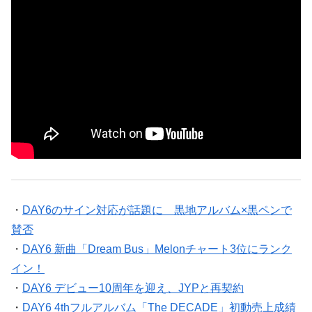
・
DAY6のサイン対応が話題に 黒地アルバム×黒ペンで
賛否
・
DAY6 新曲「Dream Bus」Melonチャート3位にランク
イン！
・
DAY6 デビュー10周年を迎え、JYPと再契約
・
DAY6 4thフルアルバム「The DECADE」初動売上成績