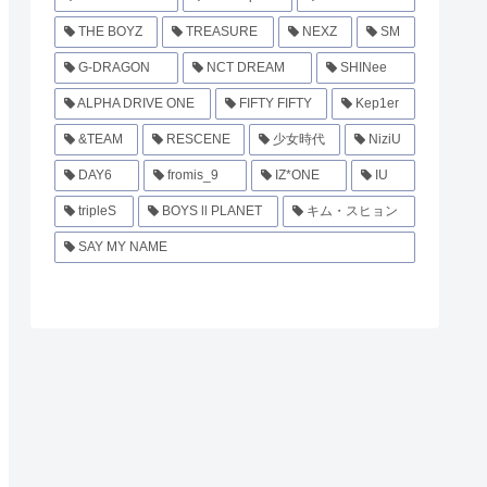
THE BOYZ
TREASURE
NEXZ
SM
G-DRAGON
NCT DREAM
SHINee
ALPHA DRIVE ONE
FIFTY FIFTY
Kep1er
&TEAM
RESCENE
少女時代
NiziU
DAY6
fromis_9
IZ*ONE
IU
tripleS
BOYS ll PLANET
キム・スヒョン
SAY MY NAME