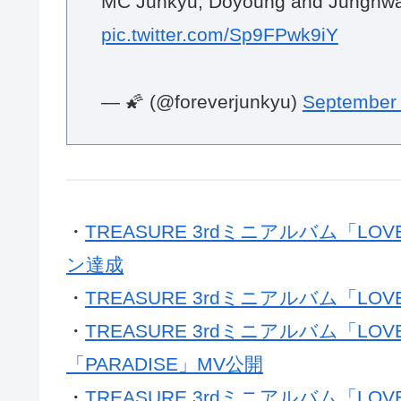
MC Junkyu, Doyoung and Junghwa
pic.twitter.com/Sp9FPwk9iY
— 🌠 (@foreverjunkyu)
September 
・
TREASURE 3rdミニアルバム「L
ン達成
・
TREASURE 3rdミニアルバム「LO
・
TREASURE 3rdミニアルバム「L
「PARADISE」MV公開