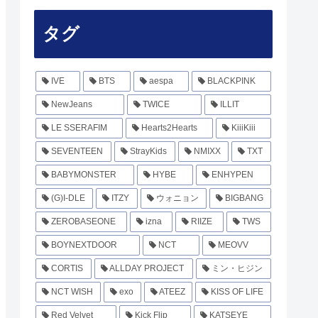
タグ
IVE
BTS
aespa
BLACKPINK
NewJeans
TWICE
ILLIT
LE SSERAFIM
Hearts2Hearts
KiiiKiii
SEVENTEEN
StrayKids
NMIXX
TXT
BABYMONSTER
HYBE
ENHYPEN
(G)I-DLE
ITZY
ウォニョン
BIGBANG
ZEROBASEONE
izna
RIIZE
TWS
BOYNEXTDOOR
NCT
MEOVV
CORTIS
ALLDAY PROJECT
ミン・ヒジン
NCT WISH
exo
ATEEZ
KISS OF LIFE
Red Velvet
Kick Flip
KATSEYE