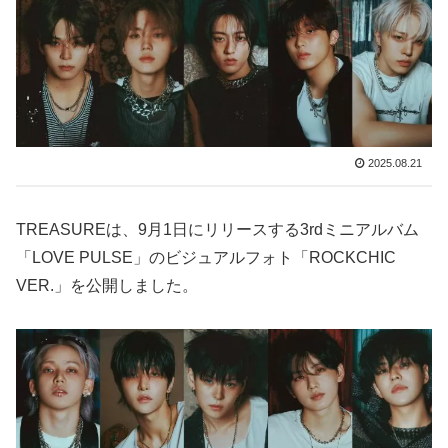
2025.08.21
TREASUREは、9月1日にリリースする3rdミニアルバム
「LOVE PULSE」のビジュアルフォト「ROCKCHIC
VER.」を公開しました。