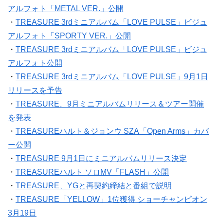
アルフォト「METAL VER.」公開
・
TREASURE 3rdミニアルバム「LOVE PULSE」ビジュ
アルフォト「SPORTY VER.」公開
・
TREASURE 3rdミニアルバム「LOVE PULSE」ビジュ
アルフォト公開
・
TREASURE 3rdミニアルバム「LOVE PULSE」9月1日
リリースを予告
・
TREASURE、9月ミニアルバムリリース＆ツアー開催
を発表
・
TREASUREハルト＆ジョンウ SZA「Open Arms」カバ
ー公開
・
TREASURE 9月1日にミニアルバムリリース決定
・
TREASUREハルト ソロMV「FLASH」公開
・
TREASURE、YGと再契約締結と番組で説明
・
TREASURE「YELLOW」1位獲得 ショーチャンピオン
3月19日