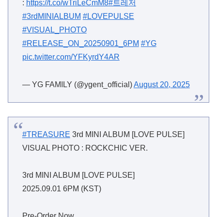
:
https://t.co/wTriLeCmM8
#트레저
#3rdMINIALBUM
#LOVEPULSE
#VISUAL_PHOTO
#RELEASE_ON_20250901_6PM
#YG
pic.twitter.com/YFKyrdY4AR
— YG FAMILY (@ygent_official)
August 20, 2025
#TREASURE
3rd MINI ALBUM [LOVE PULSE]
VISUAL PHOTO : ROCKCHIC VER.
3rd MINI ALBUM [LOVE PULSE]
2025.09.01 6PM (KST)
Pre-Order Now.