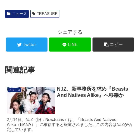
ニュース
TREASURE
シェアする
Twitter
LINE
コピー
関連記事
NJZ、新事務所を求め『Beasts
ニュース
And Natives Alike』へ移籍か
2月14日、NJZ（旧：NewJeans）は、「Beasts And Natives
Alike（BANA）」に移籍すると報道されました。この内容はNJZが否
定しています。