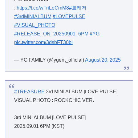
:
https://t.co/wTriLeCmM8
#트레저
#3rdMINIALBUM
#LOVEPULSE
#VISUAL_PHOTO
#RELEASE_ON_20250901_6PM
#YG
pic.twitter.com/3dsbFT30bi
— YG FAMILY (@ygent_official)
August 20, 2025
#TREASURE
3rd MINI ALBUM [LOVE PULSE]
VISUAL PHOTO : ROCKCHIC VER.
3rd MINI ALBUM [LOVE PULSE]
2025.09.01 6PM (KST)