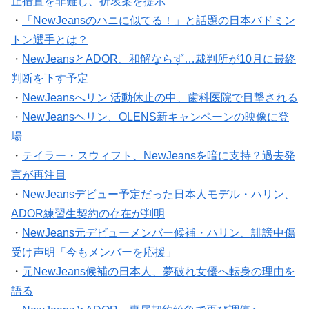
止措置を非難し、折衷案を提示
・
「NewJeansのハニに似てる！」と話題の日本バドミン
トン選手とは？
・
NewJeansとADOR、和解ならず…裁判所が10月に最終
判断を下す予定
・
NewJeansへリン 活動休止の中、歯科医院で目撃される
・
NewJeansヘリン、OLENS新キャンペーンの映像に登
場
・
テイラー・スウィフト、NewJeansを暗に支持？過去発
言が再注目
・
NewJeansデビュー予定だった日本人モデル・ハリン、
ADOR練習生契約の存在が判明
・
NewJeans元デビューメンバー候補・ハリン、誹謗中傷
受け声明「今もメンバーを応援」
・
元NewJeans候補の日本人、夢破れ女優へ転身の理由を
語る