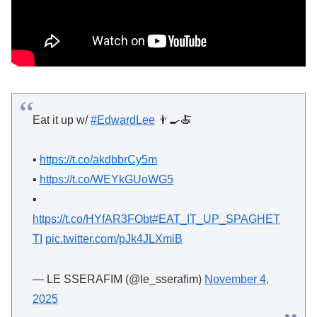
Eat it up w/
#EdwardLee
👨‍🍳🍝
▪️
https://t.co/akdbbrCy5m
▪️
https://t.co/WEYkGUoWG5
▪️
https://t.co/HYfAR3FObt
#EAT_IT_UP_SPAGHET
TI
pic.twitter.com/pJk4JLXmiB
— LE SSERAFIM (@le_sserafim)
November 4,
2025