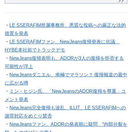
・
LE SSERAFIM所属事務所、悪質な投稿への厳正な法的
措置を発表
・
LE SSERAFIMファン、NewJeans復帰発表に抗議
HYBE本社前でトラックデモ
・
NewJeans復帰表明も、ADORが3人の復帰を拒否する
可能性が浮上
・
NewJeansダニエル、南極でマラソン？ 復帰報道の最中
に広がる噂
・
ミン・ヒジン氏、「NewJeansのADOR復帰を尊重」コ
メント発表
・
NewJeans完全復帰も波乱、ILLIT、LE SSERAFIMへの
謝罪対応をめぐり賛否
・
NewJeansファン、ADORの発表順に疑問 “内部分裂を