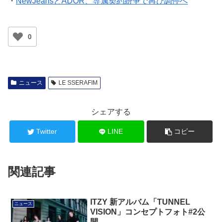
・
NewJeansとADOR、専属契約紛争で再び調停へ
0
ニュース
LE SSERAFIM
シェアする
Twitter
LINE
コピー
関連記事
ITZY 新アルバム「TUNNEL
ニュース
VISION」コンセプトフォト#2公
開