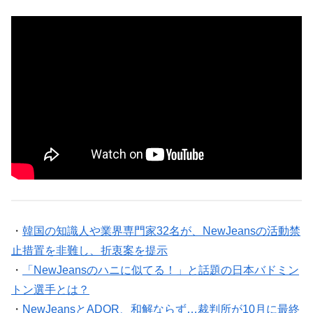
・
韓国の知識人や業界専門家32名が、NewJeansの活動禁
止措置を非難し、折衷案を提示
・
「NewJeansのハニに似てる！」と話題の日本バドミン
トン選手とは？
・
NewJeansとADOR、和解ならず…裁判所が10月に最終