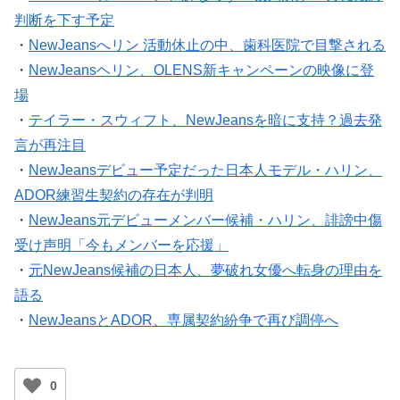
判断を下す予定
・
NewJeansへリン 活動休止の中、歯科医院で目撃される
・
NewJeansヘリン、OLENS新キャンペーンの映像に登
場
・
テイラー・スウィフト、NewJeansを暗に支持？過去発
言が再注目
・
NewJeansデビュー予定だった日本人モデル・ハリン、
ADOR練習生契約の存在が判明
・
NewJeans元デビューメンバー候補・ハリン、誹謗中傷
受け声明「今もメンバーを応援」
・
元NewJeans候補の日本人、夢破れ女優へ転身の理由を
語る
・
NewJeansとADOR、専属契約紛争で再び調停へ
0