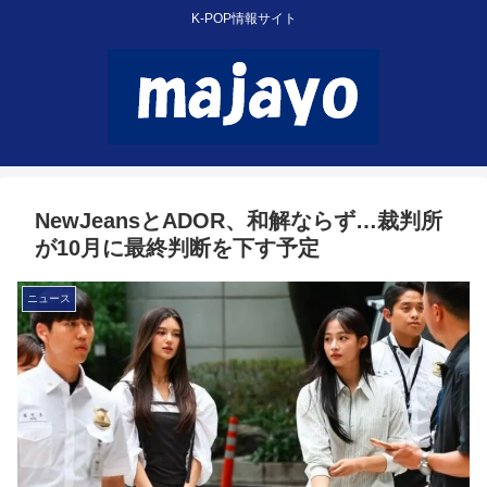
K-POP情報サイト
NewJeansとADOR、和解ならず…裁判所
が10月に最終判断を下す予定
ニュース