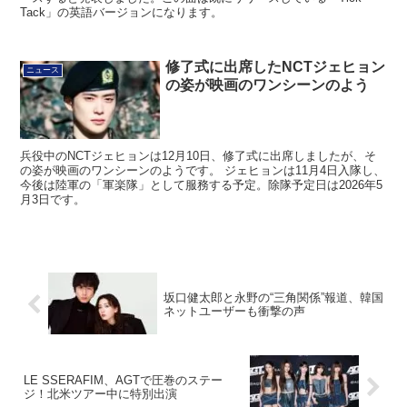
Tack」の英語バージョンになります。
修了式に出席したNCTジェヒョン
ニュース
の姿が映画のワンシーンのよう
兵役中のNCTジェヒョンは12月10日、修了式に出席しましたが、そ
の姿が映画のワンシーンのようです。 ジェヒョンは11月4日入隊し、
今後は陸軍の「軍楽隊」として服務する予定。除隊予定日は2026年5
月3日です。
坂口健太郎と永野の“三角関係”報道、韓国
ネットユーザーも衝撃の声
LE SSERAFIM、AGTで圧巻のステー
ジ！北米ツアー中に特別出演