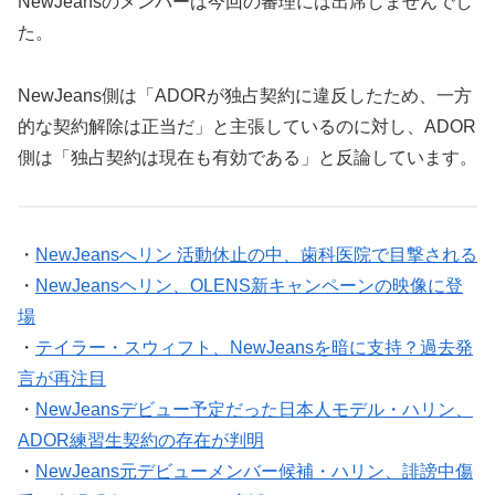
NewJeansのメンバーは今回の審理には出席しませんでし
た。
NewJeans側は「ADORが独占契約に違反したため、一方
的な契約解除は正当だ」と主張しているのに対し、ADOR
側は「独占契約は現在も有効である」と反論しています。
・
NewJeansへリン 活動休止の中、歯科医院で目撃される
・
NewJeansヘリン、OLENS新キャンペーンの映像に登
場
・
テイラー・スウィフト、NewJeansを暗に支持？過去発
言が再注目
・
NewJeansデビュー予定だった日本人モデル・ハリン、
ADOR練習生契約の存在が判明
・
NewJeans元デビューメンバー候補・ハリン、誹謗中傷