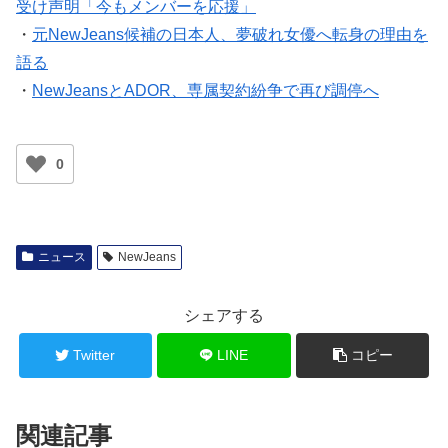
受け声明「今もメンバーを応援」
・
元NewJeans候補の日本人、夢破れ女優へ転身の理由を
語る
・
NewJeansとADOR、専属契約紛争で再び調停へ
0
ニュース
NewJeans
シェアする
Twitter
LINE
コピー
関連記事