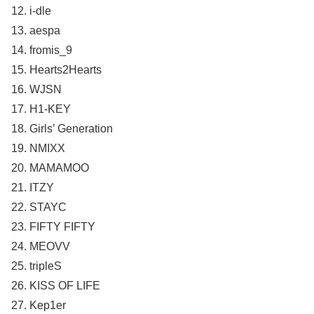
12. i-dle
13. aespa
14. fromis_9
15. Hearts2Hearts
16. WJSN
17. H1-KEY
18. Girls’ Generation
19. NMIXX
20. MAMAMOO
21. ITZY
22. STAYC
23. FIFTY FIFTY
24. MEOVV
25. tripleS
26. KISS OF LIFE
27. Kep1er