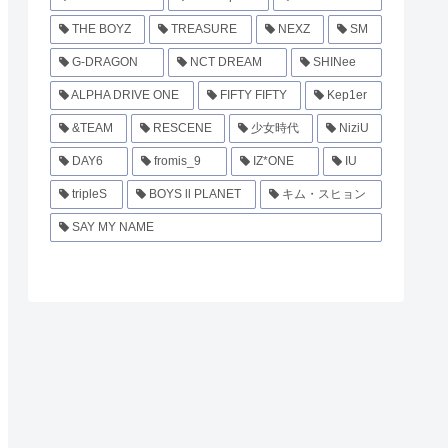
THE BOYZ
TREASURE
NEXZ
SM
G-DRAGON
NCT DREAM
SHINee
ALPHA DRIVE ONE
FIFTY FIFTY
Kep1er
&TEAM
RESCENE
少女時代
NiziU
DAY6
fromis_9
IZ*ONE
IU
tripleS
BOYS ll PLANET
キム・スヒョン
SAY MY NAME