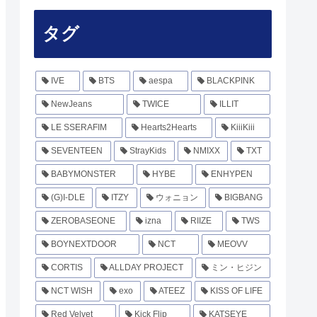
タグ
IVE
BTS
aespa
BLACKPINK
NewJeans
TWICE
ILLIT
LE SSERAFIM
Hearts2Hearts
KiiiKiii
SEVENTEEN
StrayKids
NMIXX
TXT
BABYMONSTER
HYBE
ENHYPEN
(G)I-DLE
ITZY
ウォニョン
BIGBANG
ZEROBASEONE
izna
RIIZE
TWS
BOYNEXTDOOR
NCT
MEOVV
CORTIS
ALLDAY PROJECT
ミン・ヒジン
NCT WISH
exo
ATEEZ
KISS OF LIFE
Red Velvet
Kick Flip
KATSEYE