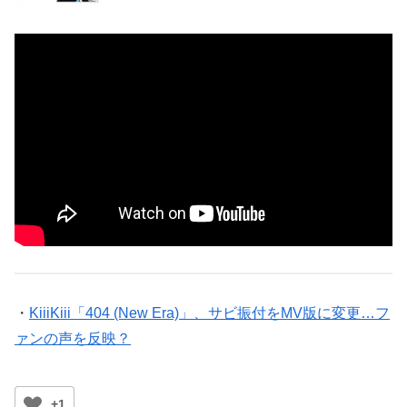
・
KiiiKiii「404 (New Era)」、サビ振付をMV版に変更…フ
ァンの声を反映？
+1