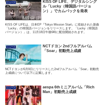
KISS OF LIFE、デジタルシング
ニュース
ル「Lucky（韓国語バージョ
ン）」でカムバックを発表
KISS OF LIFEは、日本EP『Tokyo Mission Start』に収録された新曲
「Lucky」の韓国語バージョンをリリースします。「Lucky（韓国語
バージョン）」は、11月18日午後6時に配信開始されます。
NCTドヨン 2ndフルアルバム
ニュース
「Soar」初動売上成績
NCTドヨンが6月9日にリリースした2ndフルアルバム「Soar」初動売
上成績について以下に記載します。
aespa 6thミニアルバム「Rich
ニュース
Man」初動売上成績