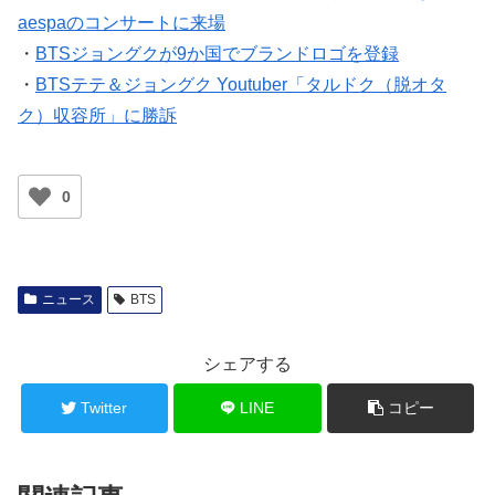
aespaのコンサートに来場
・
BTSジョングクが9か国でブランドロゴを登録
・
BTSテテ＆ジョングク Youtuber「タルドク（脱オタ
ク）収容所」に勝訴
0
ニュース
BTS
シェアする
Twitter
LINE
コピー