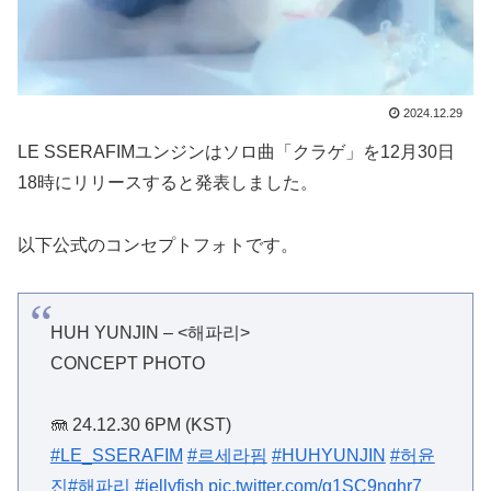
2024.12.29
LE SSERAFIMユンジンはソロ曲「クラゲ」を12月30日
18時にリリースすると発表しました。
以下公式のコンセプトフォトです。
HUH YUNJIN – <해파리>
CONCEPT PHOTO
🪼 24.12.30 6PM (KST)
#LE_SSERAFIM
#르세라핌
#HUHYUNJIN
#허윤
진
#해파리
#jellyfish
pic.twitter.com/g1SC9nghr7