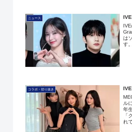
I
ニュース
IV
Gr
は
す
I
コラボ・切り抜き
ME
ル
年
「
れ