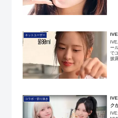
I
ネットユーザー
I
ー
で
披
I
コラボ・切り抜き
ク
IV