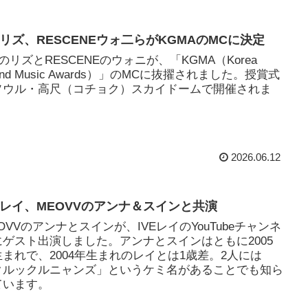
VEリズ、RESCENEウォ二らがKGMAのMCに決定
EのリズとRESCENEのウォニが、「KGMA（Korea
and Music Awards）」のMCに抜擢されました。授賞式
ソウル・高尺（コチョク）スカイドームで開催されま
。
2026.06.12
VEレイ、MEOVVのアンナ＆スインと共演
OVVのアンナとスインが、IVEレイのYouTubeチャンネ
にゲスト出演しました。アンナとスインはともに2005
生まれで、2004年生まれのレイとは1歳差。2人には
クルックルニャンズ」というケミ名があることでも知ら
ています。