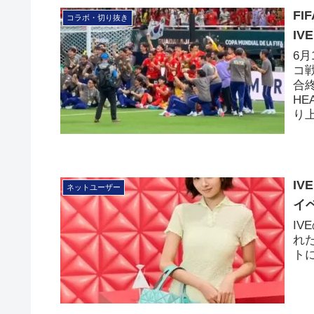
F
コラボ・切り抜き
IV
6
コ
合
H
り
IV
ネットユーザー
イ
I
れた
ト