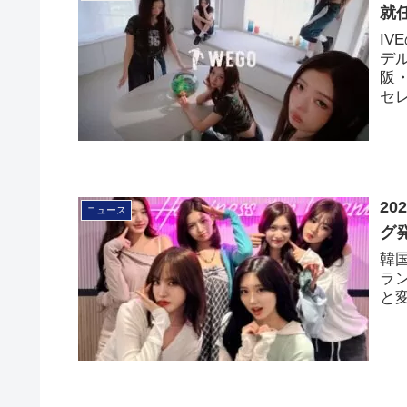
就
IV
デ
阪
セ
2
ニュース
グ発
韓
ラ
と