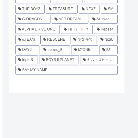
THE BOYZ
TREASURE
NEXZ
SM
G-DRAGON
NCT DREAM
SHINee
ALPHA DRIVE ONE
FIFTY FIFTY
Kep1er
&TEAM
RESCENE
少女時代
NiziU
DAY6
fromis_9
IZ*ONE
IU
tripleS
BOYS ll PLANET
キム・スヒョン
SAY MY NAME