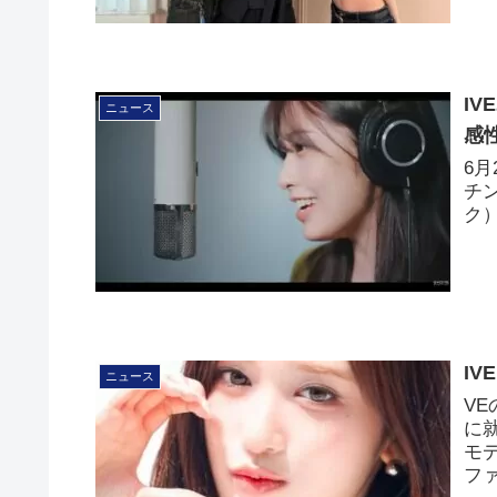
I
ニュース
感
6月
チ
ク）
I
ニュース
V
に
モ
フ