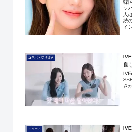
韓
ン
人
続の
イ
IV
コラボ・切り抜き
良
IV
S
さ
IV
ニュース