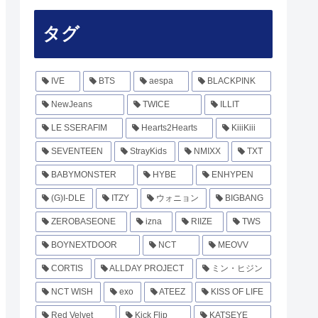
タグ
IVE
BTS
aespa
BLACKPINK
NewJeans
TWICE
ILLIT
LE SSERAFIM
Hearts2Hearts
KiiiKiii
SEVENTEEN
StrayKids
NMIXX
TXT
BABYMONSTER
HYBE
ENHYPEN
(G)I-DLE
ITZY
ウォニョン
BIGBANG
ZEROBASEONE
izna
RIIZE
TWS
BOYNEXTDOOR
NCT
MEOVV
CORTIS
ALLDAY PROJECT
ミン・ヒジン
NCT WISH
exo
ATEEZ
KISS OF LIFE
Red Velvet
Kick Flip
KATSEYE