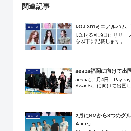
関連記事
I.O.I 3rdミニアルバム
ニュース
I.O.Iが5月19日にリリー
を以下に記載します。
aespa福岡に向けて出国「
ニュース
aespaは1月4日、PayP
Awards」に向けて出国
2月にSMから3つのグループ
ニュース
Alice」