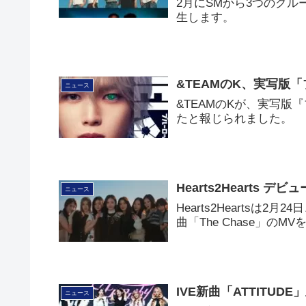
2月にSMから3つのグループ「
生します。
&TEAMのK、実写版
ニュース
&TEAMのKが、実写版
たと報じられました。
Hearts2Hearts デ
ニュース
Hearts2Heartsは2
曲「The Chase」のM
IVE新曲「ATTITUD
ニュース