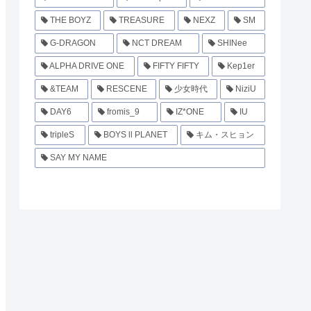
THE BOYZ
TREASURE
NEXZ
SM
G-DRAGON
NCT DREAM
SHINee
ALPHA DRIVE ONE
FIFTY FIFTY
Kep1er
&TEAM
RESCENE
少女時代
NiziU
DAY6
fromis_9
IZ*ONE
IU
tripleS
BOYS ll PLANET
キム・スヒョン
SAY MY NAME