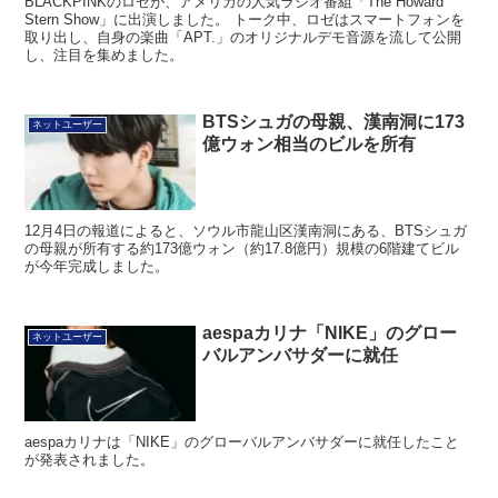
BLACKPINKのロゼが、アメリカの人気ラジオ番組「The Howard
Stern Show」に出演しました。 トーク中、ロゼはスマートフォンを
取り出し、自身の楽曲「APT.」のオリジナルデモ音源を流して公開
し、注目を集めました。
BTSシュガの母親、漢南洞に173
ネットユーザー
億ウォン相当のビルを所有
12月4日の報道によると、ソウル市龍山区漢南洞にある、BTSシュガ
の母親が所有する約173億ウォン（約17.8億円）規模の6階建てビル
が今年完成しました。
aespaカリナ「NIKE」のグロー
ネットユーザー
バルアンバサダーに就任
aespaカリナは「NIKE」のグローバルアンバサダーに就任したこと
が発表されました。