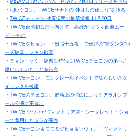
・
MISAMO 1stアルバム「PLAY」2月4日リリースを予告
・
i-dleミヨン、TWICEサナとの“仲良しの始まり”を語る
・
TWICEチェヨン 健康状態の最新情報 11月20日
・
TWICE台湾初公演へ向けて、高雄が“ツウィ歓迎ムー
ド”一色に
・
TWICEダヒョン、「出張十五夜」で伝説の“鷲ダンス”ポ
ーズ披露 ファン歓喜
・
チョン・ソミ、練習生時代にTWICEチェヨンの弟へ片
思いしていたことを告白
・
TWICEナヨン、モンクレールイベントで愛らしいスタ
イリングを披露
・
TWICEのチェヨン、健康上の理由によりクアラルンプ
ール公演に不参加
・
TWICE ツウィがヴィクトリアズ・シークレット・ショ
ーで着用したブラが完売
・
TWICEナヨン＆モモ＆ジヒョ＆ツウィ、「ヴィクトリ