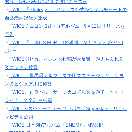
返り G-DRAGONのタグ付けにも言及
・
TWICE「Strategy」、イギリス公式シングルチャートで
自己最高記録を達成
・
TWICEチェヨン 1stソロアルバム、9月12日リリースを
予告
・
TWICE「THIS IS FOR」1位獲得！Mカウントダウン8
月7日
・
TWICEジヒョ、インスタ投稿が大反響！魅力あふれる
姿にファン歓喜
・
TWICE、世界最大級フェスで圧巻ステージ ジョンヨ
ンのビジュアルに称賛
・
TWICE、ロラパルーザ・シカゴで観客を魅了 ヘッド
ライナーで全21曲披露
・
TWICE&スウィーティー コラボ曲「Superstars」リリッ
クビデオ公開
・
TWICE 日本6thアルバム『ENEMY』MV公開