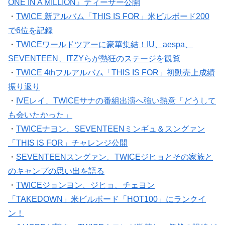
ONE IN A MILLION』ティーザー公開
・
TWICE 新アルバム「THIS IS FOR」米ビルボード200
で6位を記録
・
TWICEワールドツアーに豪華集結！IU、aespa、
SEVENTEEN、ITZYらが熱狂のステージを観覧
・
TWICE 4thフルアルバム「THIS IS FOR」初動売上成績
振り返り
・
IVEレイ、TWICEサナの番組出演へ強い熱意「どうして
も会いたかった」
・
TWICEナヨン、SEVENTEENミンギュ＆スングァン
「THIS IS FOR」チャレンジ公開
・
SEVENTEENスングァン、TWICEジヒョとその家族と
のキャンプの思い出を語る
・
TWICEジョンヨン、ジヒョ、チェヨン
「TAKEDOWN」米ビルボード「HOT100」にランクイ
ン！