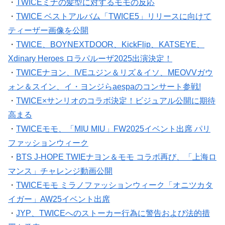
・
TWICEミナの髪型に対するモモの反応
・
TWICE ベストアルバム「TWICE5」リリースに向けて
ティーザー画像を公開
・
TWICE、BOYNEXTDOOR、KickFlip、KATSEYE、
Xdinary Heroes ロラパルーザ2025出演決定！
・
TWICEナヨン、IVEユジン＆リズ＆イソ、MEOVVガウ
ォン＆スイン、イ・ヨンジらaespaのコンサート参戦!
・
TWICE×サンリオのコラボ決定！ビジュアル公開に期待
高まる
・
TWICEモモ、「MIU MIU」FW2025イベント出席 パリ
ファッションウィーク
・
BTS J-HOPE TWIEナヨン＆モモ コラボ再び、「上海ロ
マンス」チャレンジ動画公開
・
TWICEモモ ミラノファッションウィーク「オニツカタ
イガー」AW25イベント出席
・
JYP、TWICEへのストーカー行為に警告および法的措