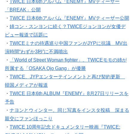
・
TWICE 日本6thアルバム『ENEMY』MVティーザー
「BREAK」公開
・
TWICE 日本6thアルバム『ENEMY』MVティーザー公開
・
姉コン・スンヨンに続く？TWICEジョンヨンが女優デ
ビュー報道で話題に
・
TWICEミナの待遇巡り中国ファンがJYPに抗議 MV出
演時間“わずか3秒”に不満噴出
・
「World of Street Woman fighter」、TWICEモモの姉が
所属する「OSAKA Ojo Gang」が優勝
・
TWICE、JYPエンターテインメントと再び契約更新
韓国メディアが報道
・
TWICE 日本6th ALBUM『ENEMY』8月27日リリースを
予告
・
ナヨンとウィンター、同じ写真をインスタ投稿 深まる
親交にファンほっこり
・
TWICE 10周年記念ドキュメンタリー映画『TWICE: