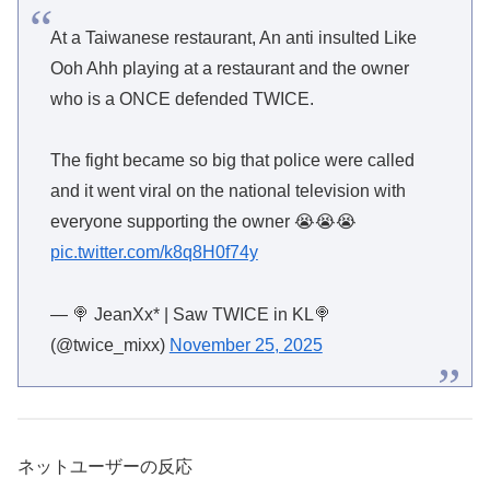
At a Taiwanese restaurant, An anti insulted Like
Ooh Ahh playing at a restaurant and the owner
who is a ONCE defended TWICE.
The fight became so big that police were called
and it went viral on the national television with
everyone supporting the owner 😭😭😭
pic.twitter.com/k8q8H0f74y
— 🍭 JeanXx* | Saw TWICE in KL🍭
(@twice_mixx)
November 25, 2025
ネットユーザーの反応