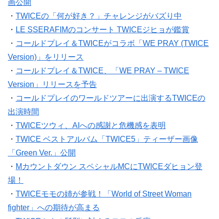
画公開
・
TWICEの「何が好き？」チャレンジがバズり中
・
LE SSERAFIMのコンサート TWICEジヒョが鑑賞
・
コールドプレイ＆TWICEがコラボ「WE PRAY (TWICE
Version)」をリリース
・
コールドプレイ＆TWICE、「WE PRAY – TWICE
Version」リリースを予告
・
コールドプレイのワールドツアーに出演するTWICEの
出演時間
・
TWICEツウィ、AIへの感謝と危機感を表明
・
TWICE ベストアルバム「TWICE5」ティーザー画像
「Green Ver.」公開
・
Mカウントダウン スペシャルMCにTWICEダヒョン登
場！
・
TWICEモモの姉が参戦！「World of Street Woman
fighter」への期待が高まる