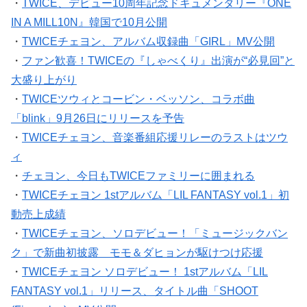
・
TWICE、デビュー10周年記念ドキュメンタリー『ONE
IN A MILL10N』韓国で10月公開
・
TWICEチェヨン、アルバム収録曲「GIRL」MV公開
・
ファン歓喜！TWICEの『しゃべくり』出演が“必見回”と
大盛り上がり
・
TWICEツウィとコービン・ベッソン、コラボ曲
「blink」9月26日にリリースを予告
・
TWICEチェヨン、音楽番組応援リレーのラストはツウ
ィ
・
チェヨン、今日もTWICEファミリーに囲まれる
・
TWICEチェヨン 1stアルバム「LIL FANTASY vol.1」初
動売上成績
・
TWICEチェヨン、ソロデビュー！「ミュージックバン
ク」で新曲初披露 モモ＆ダヒョンが駆けつけ応援
・
TWICEチェヨン ソロデビュー！ 1stアルバム「LIL
FANTASY vol.1」リリース、タイトル曲「SHOOT