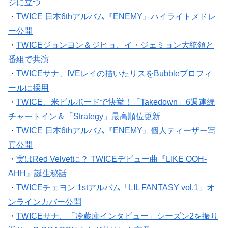
ジに立つ
・
TWICE 日本6thアルバム『ENEMY』ハイライトメドレ
ー公開
・
TWICEジョンヨン＆ジヒョ、イ・ジェミョン大統領と
番組で共演
・
TWICEサナ、IVEレイの描いたリスをBubbleプロフィ
ールに採用
・
TWICE、米ビルボードで快挙！「Takedown」6週連続
チャートイン＆「Strategy」最高順位更新
・
TWICE 日本6thアルバム『ENEMY』個人ティーザー写
真公開
・
実はRed Velvetに？ TWICEデビュー曲『LIKE OOH-
AHH』誕生秘話
・
TWICEチェヨン 1stアルバム「LIL FANTASY vol.1」オ
ンラインカバー公開
・
TWICEサナ、「冷蔵庫インタビュー」シーズン2を振り