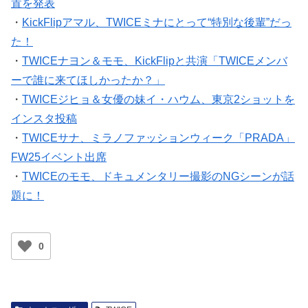
置を発表
・
KickFlipアマル、TWICEミナにとって“特別な後輩”だっ
た！
・
TWICEナヨン＆モモ、KickFlipと共演「TWICEメンバ
ーで誰に来てほしかったか？」
・
TWICEジヒョ＆女優の妹イ・ハウム、東京2ショットを
インスタ投稿
・
TWICEサナ、ミラノファッションウィーク「PRADA」
FW25イベント出席
・
TWICEのモモ、ドキュメンタリー撮影のNGシーンが話
題に！
0