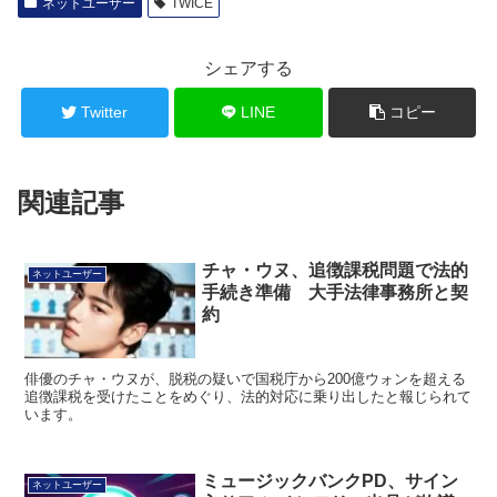
ネットユーザー
TWICE
シェアする
Twitter
LINE
コピー
関連記事
チャ・ウヌ、追徴課税問題で法的
ネットユーザー
手続き準備 大手法律事務所と契
約
俳優のチャ・ウヌが、脱税の疑いで国税庁から200億ウォンを超える
追徴課税を受けたことをめぐり、法的対応に乗り出したと報じられて
います。
ミュージックバンクPD、サイン
ネットユーザー