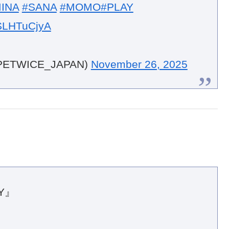
INA
#SANA
#MOMO
#PLAY
XSLHTuCjyA
YPETWICE_JAPAN)
November 26, 2025
AY』