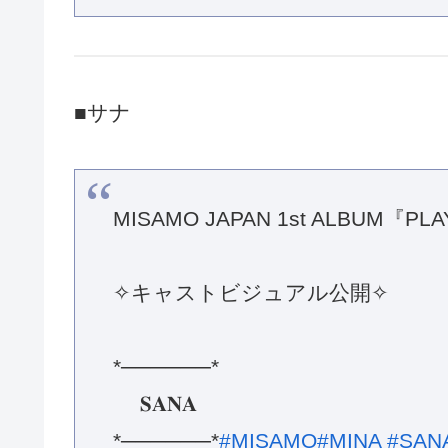
■サナ
MISAMO JAPAN 1st ALBUM『PL
✧キャストビジュアル公開✧
*──────*
𝐒𝐀𝐍𝐀
*──────*
#MISAMO
#MINA
#SAN