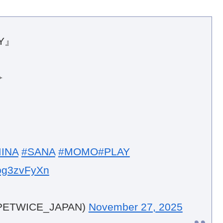
AY』
✧
INA
#SANA
#MOMO
#PLAY
Npg3zvFyXn
YPETWICE_JAPAN)
November 27, 2025