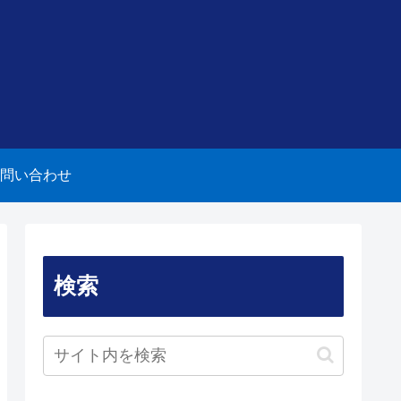
問い合わせ
検索