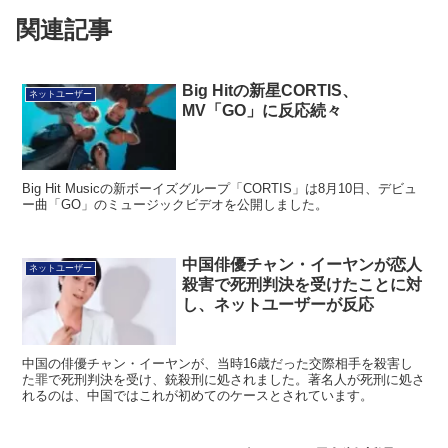
関連記事
Big Hitの新星CORTIS、
ネットユーザー
MV「GO」に反応続々
Big Hit Musicの新ボーイズグループ「CORTIS」は8月10日、デビュ
ー曲「GO」のミュージックビデオを公開しました。
中国俳優チャン・イーヤンが恋人
ネットユーザー
殺害で死刑判決を受けたことに対
し、ネットユーザーが反応
中国の俳優チャン・イーヤンが、当時16歳だった交際相手を殺害し
た罪で死刑判決を受け、銃殺刑に処されました。著名人が死刑に処さ
れるのは、中国ではこれが初めてのケースとされています。
TWICEダヒョンの骨折診断遅れ
ネットユーザー