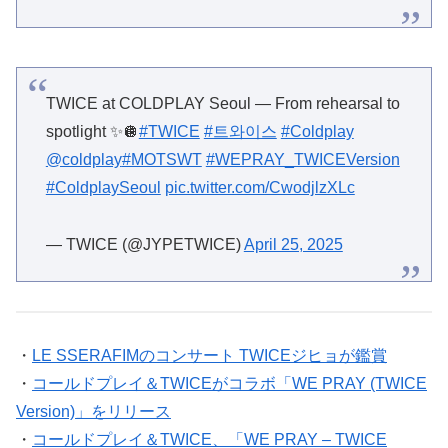
TWICE at COLDPLAY Seoul — From rehearsal to
spotlight ✨🪩
#TWICE
#트와이스
#Coldplay
@coldplay
#MOTSWT
#WEPRAY_TWICEVersion
#ColdplaySeoul
pic.twitter.com/CwodjlzXLc
— TWICE (@JYPETWICE)
April 25, 2025
・
LE SSERAFIMのコンサート TWICEジヒョが鑑賞
・
コールドプレイ＆TWICEがコラボ「WE PRAY (TWICE
Version)」をリリース
・
コールドプレイ＆TWICE、「WE PRAY – TWICE
Version」リリースを予告