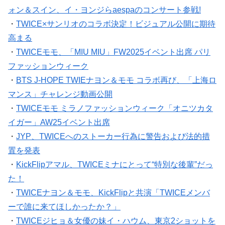
・
TWICE×サンリオのコラボ決定！ビジュアル公開に期待
高まる
・
TWICEモモ、「MIU MIU」FW2025イベント出席 パリ
ファッションウィーク
・
BTS J-HOPE TWIEナヨン＆モモ コラボ再び、「上海ロ
マンス」チャレンジ動画公開
・
TWICEモモ ミラノファッションウィーク「オニツカタ
イガー」AW25イベント出席
・
JYP、TWICEへのストーカー行為に警告および法的措
置を発表
・
KickFlipアマル、TWICEミナにとって“特別な後輩”だっ
た！
・
TWICEナヨン＆モモ、KickFlipと共演「TWICEメンバ
ーで誰に来てほしかったか？」
・
TWICEジヒョ＆女優の妹イ・ハウム、東京2ショットを
インスタ投稿