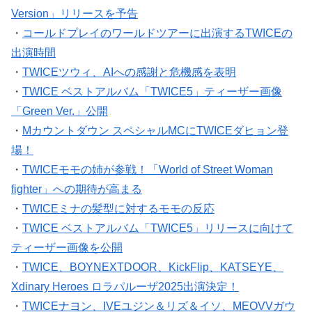
・
コールドプレイのワールドツアーに出演するTWICEの
出演時間
・
TWICEツウィ、AIへの感謝と危機感を表明
・
TWICE ベストアルバム「TWICE5」ティーザー画像
「Green Ver.」公開
・
Mカウントダウン スペシャルMCにTWICEダヒョン登
場！
・
TWICEモモの姉が参戦！「World of Street Woman
fighter」への期待が高まる
・
TWICEミナの髪型に対するモモの反応
・
TWICE ベストアルバム「TWICE5」リリースに向けて
ティーザー画像を公開
・
TWICE、BOYNEXTDOOR、KickFlip、KATSEYE、
Xdinary Heroes ロラパルーザ2025出演決定！
・
TWICEナヨン、IVEユジン＆リズ＆イソ、MEOVVガウ
ォン＆スイン、イ・ヨンジらaespaのコンサート参戦!