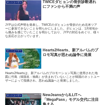
にファンから不満の声
JYPは公式声明を発表し、TWICEのダヒョンが骨折のため北米ツア
ーに参加できないことを明らかにしました。ダヒョンは、1月初旬か
ら痛みを感じていたことを明かしており、JYPの対応をめぐり、様々
な反応が上がっています。
Hearts2Hearts、新アルバムのプ
ネットユーザー
ロモ写真が思わぬ論争に発展
Hearts2Heartsは、新アルバムのプロモーション写真に使用された地
図に竹島（韓国名：独島）が含まれていないことが韓国のネットユー
ザーによって指摘され、思わぬ議論へと発展しました。
NewJeansからILLITへ
ネットユーザー
「MegaPass」モデル交代に注目
集まる