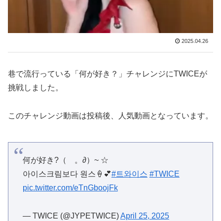
2025.04.26
巷で流行っている「何が好き？」チャレンジにTWICEが
挑戦しました。
このチャレンジ動画は投稿後、人気動画となっています。
何が好き?（ゝ。∂）~ ☆
아이스크림보다 원스🍦💕
#트와이스
#TWICE
pic.twitter.com/eTnGboojFk
— TWICE (@JYPETWICE)
April 25, 2025