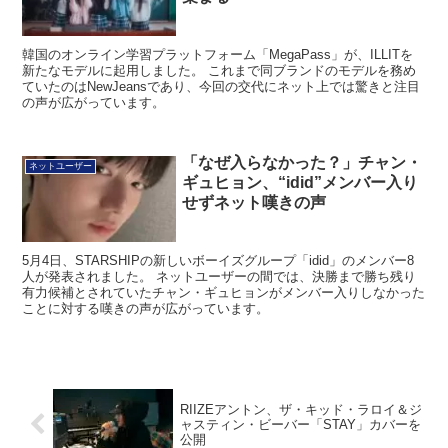
韓国のオンライン学習プラットフォーム「MegaPass」が、ILLITを
新たなモデルに起用しました。 これまで同ブランドのモデルを務め
ていたのはNewJeansであり、今回の交代にネット上では驚きと注目
の声が広がっています。
「なぜ入らなかった？」チャン・
ネットユーザー
ギュヒョン、“idid”メンバー入り
せずネット嘆きの声
5月4日、STARSHIPの新しいボーイズグループ「idid」のメンバー8
人が発表されました。 ネットユーザーの間では、決勝まで勝ち残り
有力候補とされていたチャン・ギュヒョンがメンバー入りしなかった
ことに対する嘆きの声が広がっています。
RIIZEアントン、ザ・キッド・ラロイ＆ジ
ャスティン・ビーバー「STAY」カバーを
公開