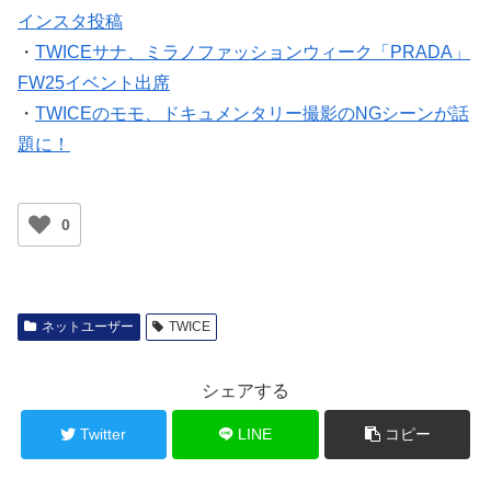
・
TWICEサナ、ミラノファッションウィーク「PRADA」
FW25イベント出席
・
TWICEのモモ、ドキュメンタリー撮影のNGシーンが話
題に！
0
ネットユーザー
TWICE
シェアする
Twitter
LINE
コピー