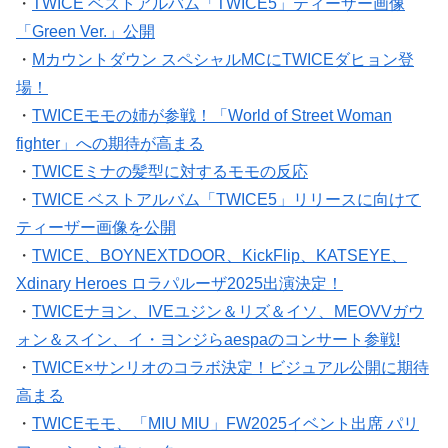
・
TWICE ベストアルバム「TWICE5」ティーザー画像
「Green Ver.」公開
・
Mカウントダウン スペシャルMCにTWICEダヒョン登
場！
・
TWICEモモの姉が参戦！「World of Street Woman
fighter」への期待が高まる
・
TWICEミナの髪型に対するモモの反応
・
TWICE ベストアルバム「TWICE5」リリースに向けて
ティーザー画像を公開
・
TWICE、BOYNEXTDOOR、KickFlip、KATSEYE、
Xdinary Heroes ロラパルーザ2025出演決定！
・
TWICEナヨン、IVEユジン＆リズ＆イソ、MEOVVガウ
ォン＆スイン、イ・ヨンジらaespaのコンサート参戦!
・
TWICE×サンリオのコラボ決定！ビジュアル公開に期待
高まる
・
TWICEモモ、「MIU MIU」FW2025イベント出席 パリ