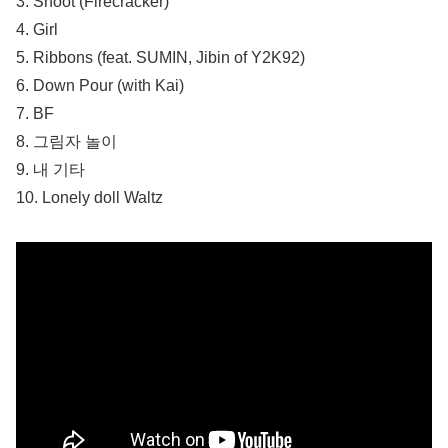
3. Shoot (Firecracker)
4. Girl
5. Ribbons (feat. SUMIN, Jibin of Y2K92)
6. Down Pour (with Kai)
7. BF
8. 그림자 놀이
9. 내 기타
10. Lonely doll Waltz