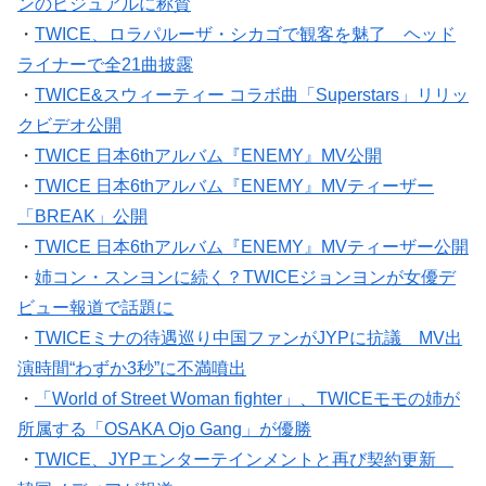
ンのビジュアルに称賛
・
TWICE、ロラパルーザ・シカゴで観客を魅了 ヘッド
ライナーで全21曲披露
・
TWICE&スウィーティー コラボ曲「Superstars」リリッ
クビデオ公開
・
TWICE 日本6thアルバム『ENEMY』MV公開
・
TWICE 日本6thアルバム『ENEMY』MVティーザー
「BREAK」公開
・
TWICE 日本6thアルバム『ENEMY』MVティーザー公開
・
姉コン・スンヨンに続く？TWICEジョンヨンが女優デ
ビュー報道で話題に
・
TWICEミナの待遇巡り中国ファンがJYPに抗議 MV出
演時間“わずか3秒”に不満噴出
・
「World of Street Woman fighter」、TWICEモモの姉が
所属する「OSAKA Ojo Gang」が優勝
・
TWICE、JYPエンターテインメントと再び契約更新