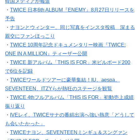
韓国メディアが報道
・
TWICE 日本6th ALBUM『ENEMY』8月27日リリースを
予告
・
ナヨンとウィンター、同じ写真をインスタ投稿 深まる
親交にファンほっこり
・
TWICE 10周年記念ドキュメンタリー映画『TWICE:
ONE IN A MILLION』ティーザー公開
・
TWICE 新アルバム「THIS IS FOR」米ビルボード200
で6位を記録
・
TWICEワールドツアーに豪華集結！IU、aespa、
SEVENTEEN、ITZYらが熱狂のステージを観覧
・
TWICE 4thフルアルバム「THIS IS FOR」初動売上成績
振り返り
・
IVEレイ、TWICEサナの番組出演へ強い熱意「どうして
も会いたかった」
・
TWICEナヨン、SEVENTEENミンギュ＆スングァン