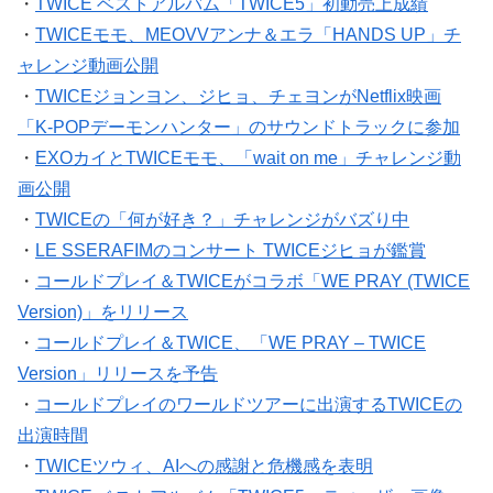
・
TWICE ベストアルバム「TWICE5」初動売上成績
・
TWICEモモ、MEOVVアンナ＆エラ「HANDS UP」チ
ャレンジ動画公開
・
TWICEジョンヨン、ジヒョ、チェヨンがNetflix映画
「K-POPデーモンハンター」のサウンドトラックに参加
・
EXOカイとTWICEモモ、「wait on me」チャレンジ動
画公開
・
TWICEの「何が好き？」チャレンジがバズり中
・
LE SSERAFIMのコンサート TWICEジヒョが鑑賞
・
コールドプレイ＆TWICEがコラボ「WE PRAY (TWICE
Version)」をリリース
・
コールドプレイ＆TWICE、「WE PRAY – TWICE
Version」リリースを予告
・
コールドプレイのワールドツアーに出演するTWICEの
出演時間
・
TWICEツウィ、AIへの感謝と危機感を表明