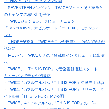
「THIS IS FOR」チャレンジ公開
・
SEVENTEENスングァン、TWICEジヒョとその家族と
のキャンプの思い出を語る
・
TWICEジョンヨン、ジヒョ、チェヨン
「TAKEDOWN」米ビルボード「HOT100」にランクイ
ン！
・
J-HOPEが驚き、TWICEナヨンが微笑む、偶然の視線が
話題に
・
IVEレイ、TWICEサナの「冷蔵庫インタビュー」に出演
へ
・
TWICE、「THIS IS FOR」で音楽番組活動スタート！
ミューバンで華やか初披露
・
TWICE 4thフルアルバム「THIS IS FOR」初動売上成績
・
TWICE 4thフルアルバム「THIS IS FOR」リリース、タ
イトル曲「THIS IS FOR」MV公開
・
TWICE、4thフルアルバム「THIS IS FOR」の「D-