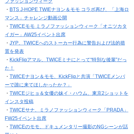
ファッションウィーク
・
BTS J-HOPE TWIEナヨン＆モモ コラボ再び、「上海ロ
マンス」チャレンジ動画公開
・
TWICEモモ ミラノファッションウィーク「オニツカタ
イガー」AW25イベント出席
・
JYP、TWICEへのストーカー行為に警告および法的措
置を発表
・
KickFlipアマル、TWICEミナにとって“特別な後輩”だっ
た！
・
TWICEナヨン＆モモ、KickFlipと共演「TWICEメンバ
ーで誰に来てほしかったか？」
・
TWICEジヒョ＆女優の妹イ・ハウム、東京2ショットを
インスタ投稿
・
TWICEサナ、ミラノファッションウィーク「PRADA」
FW25イベント出席
・
TWICEのモモ、ドキュメンタリー撮影のNGシーンが話