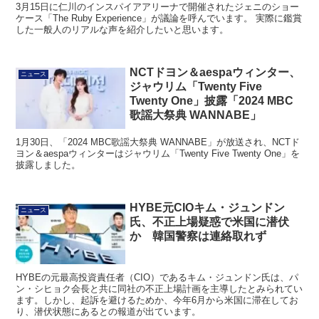
3月15日に仁川のインスパイアアリーナで開催されたジェニのショー
ケース「The Ruby Experience」が議論を呼んでいます。 実際に鑑賞
した一般人のリアルな声を紹介したいと思います。
NCTドヨン＆aespaウィンター、
ニュース
ジャウリム「Twenty Five
Twenty One」披露「2024 MBC
歌謡大祭典 WANNABE」
1月30日、「2024 MBC歌謡大祭典 WANNABE」が放送され、NCTド
ヨン＆aespaウィンターはジャウリム「Twenty Five Twenty One」を
披露しました。
HYBE元CIOキム・ジュンドン
ニュース
氏、不正上場疑惑で米国に潜伏
か 韓国警察は連絡取れず
HYBEの元最高投資責任者（CIO）であるキム・ジュンドン氏は、パ
ン・シヒョク会長と共に同社の不正上場計画を主導したとみられてい
ます。しかし、起訴を避けるためか、今年6月から米国に滞在してお
り、潜伏状態にあるとの報道が出ています。