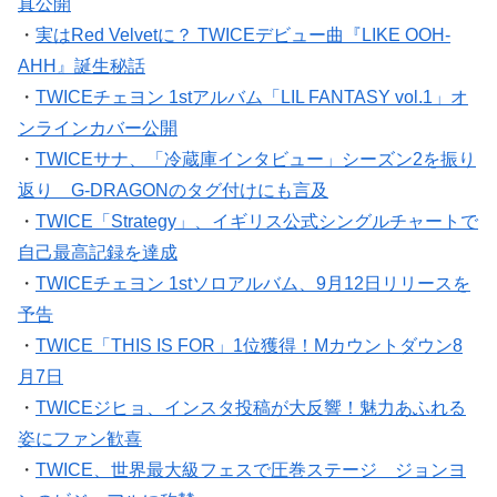
真公開
・
実はRed Velvetに？ TWICEデビュー曲『LIKE OOH-
AHH』誕生秘話
・
TWICEチェヨン 1stアルバム「LIL FANTASY vol.1」オ
ンラインカバー公開
・
TWICEサナ、「冷蔵庫インタビュー」シーズン2を振り
返り G-DRAGONのタグ付けにも言及
・
TWICE「Strategy」、イギリス公式シングルチャートで
自己最高記録を達成
・
TWICEチェヨン 1stソロアルバム、9月12日リリースを
予告
・
TWICE「THIS IS FOR」1位獲得！Mカウントダウン8
月7日
・
TWICEジヒョ、インスタ投稿が大反響！魅力あふれる
姿にファン歓喜
・
TWICE、世界最大級フェスで圧巻ステージ ジョンヨ