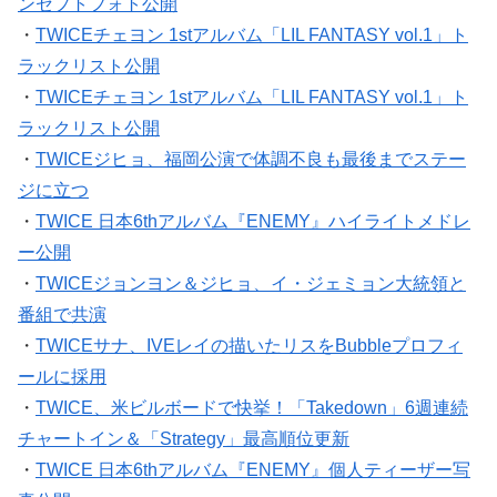
ンセプトフォト公開
・
TWICEチェヨン 1stアルバム「LIL FANTASY vol.1」ト
ラックリスト公開
・
TWICEチェヨン 1stアルバム「LIL FANTASY vol.1」ト
ラックリスト公開
・
TWICEジヒョ、福岡公演で体調不良も最後までステー
ジに立つ
・
TWICE 日本6thアルバム『ENEMY』ハイライトメドレ
ー公開
・
TWICEジョンヨン＆ジヒョ、イ・ジェミョン大統領と
番組で共演
・
TWICEサナ、IVEレイの描いたリスをBubbleプロフィ
ールに採用
・
TWICE、米ビルボードで快挙！「Takedown」6週連続
チャートイン＆「Strategy」最高順位更新
・
TWICE 日本6thアルバム『ENEMY』個人ティーザー写