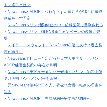
トン選手とは？
・
NewJeansとADOR、和解ならず…裁判所が10月に最終
判断を下す予定
・
NewJeansへリン 活動休止の中、歯科医院で目撃される
・
NewJeansヘリン、OLENS新キャンペーンの映像に登
場
・
テイラー・スウィフト、NewJeansを暗に支持？過去発
言が再注目
・
NewJeansデビュー予定だった日本人モデル・ハリン、
ADOR練習生契約の存在が判明
・
NewJeans元デビューメンバー候補・ハリン、誹謗中傷
受け声明「今もメンバーを応援」
・
元NewJeans候補の日本人、夢破れ女優へ転身の理由を
語る
・
NewJeansとADOR、専属契約紛争で再び調停へ