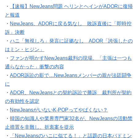
・
【速報】NewJeans問題 ヘリンとヘインがADORに復帰
と報道
・
NewJeans、ADORに戻る気なし 敗訴直後に「即時控
訴」決断
・
ハニ「無視しろ」発言に証拠なし ADOR「誇張したの
はミン・ヒジン」
・
ファンが明かすNewJeans裁判の現場、「主張は一つも
通らなかった」衝撃の内容
・
ADOR訴訟の影で…NewJeansメンバーの親が法廷闘争
に
・
ADOR、NewJeansとの契約訴訟で勝訴 裁判所が契約
の有効性を認定
・
NewJeansがいないK-POPってやばくない？
・
韓国の知識人や業界専門家32名が、NewJeansの活動禁
止措置を非難し、折衷案を提示
・
「NewJeansのハニに似てる！」と話題の日本バドミン