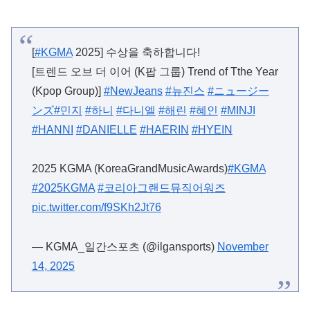
[
#KGMA
2025] 수상을 축하합니다!
[트렌드 오브 더 이어 (K팝 그룹) Trend of Tthe Year
(Kpop Group)]
#NewJeans
#뉴진스
#ニュージー
ンズ
#민지
#하니
#다니엘
#해린
#혜인
#MINJI
#HANNI
#DANIELLE
#HAERIN
#HYEIN
2025 KGMA (KoreaGrandMusicAwards)
#KGMA
#2025KGMA
#코리아그랜드뮤직어워즈
pic.twitter.com/f9SKh2Jt76
— KGMA_일간스포츠 (@ilgansports)
November
14, 2025