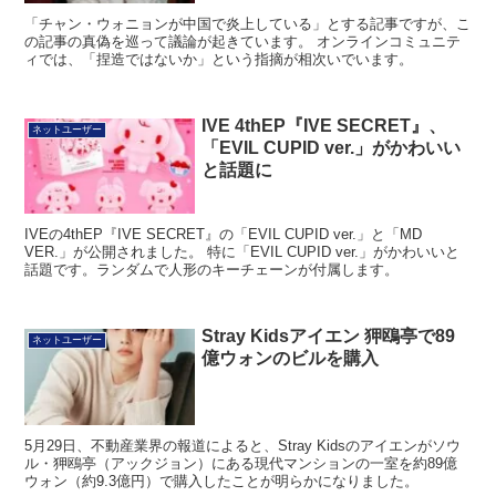
「チャン・ウォニョンが中国で炎上している」とする記事ですが、こ
の記事の真偽を巡って議論が起きています。 オンラインコミュニテ
ィでは、「捏造ではないか」という指摘が相次いでいます。
IVE 4thEP『IVE SECRET』、
ネットユーザー
「EVIL CUPID ver.」がかわいい
と話題に
IVEの4thEP『IVE SECRET』の「EVIL CUPID ver.」と「MD
VER.」が公開されました。 特に「EVIL CUPID ver.」がかわいいと
話題です。ランダムで人形のキーチェーンが付属します。
Stray Kidsアイエン 狎鴎亭で89
ネットユーザー
億ウォンのビルを購入
5月29日、不動産業界の報道によると、Stray Kidsのアイエンがソウ
ル・狎鴎亭（アックジョン）にある現代マンションの一室を約89億
ウォン（約9.3億円）で購入したことが明らかになりました。