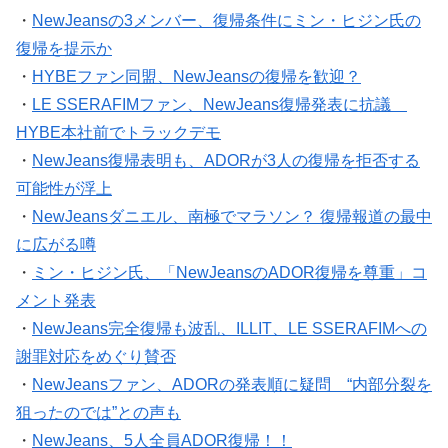
・
NewJeansの3メンバー、復帰条件にミン・ヒジン氏の
復帰を提示か
・
HYBEファン同盟、NewJeansの復帰を歓迎？
・
LE SSERAFIMファン、NewJeans復帰発表に抗議
HYBE本社前でトラックデモ
・
NewJeans復帰表明も、ADORが3人の復帰を拒否する
可能性が浮上
・
NewJeansダニエル、南極でマラソン？ 復帰報道の最中
に広がる噂
・
ミン・ヒジン氏、「NewJeansのADOR復帰を尊重」コ
メント発表
・
NewJeans完全復帰も波乱、ILLIT、LE SSERAFIMへの
謝罪対応をめぐり賛否
・
NewJeansファン、ADORの発表順に疑問 “内部分裂を
狙ったのでは”との声も
・
NewJeans、5人全員ADOR復帰！！