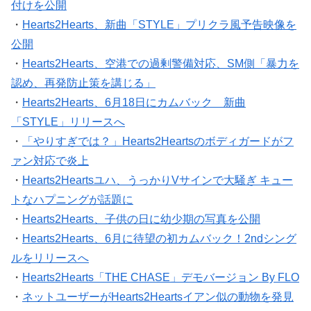
付けを公開
・
Hearts2Hearts、新曲「STYLE」プリクラ風予告映像を
公開
・
Hearts2Hearts、空港での過剰警備対応、SM側「暴力を
認め、再発防止策を講じる」
・
Hearts2Hearts、6月18日にカムバック 新曲
「STYLE」リリースへ
・
「やりすぎでは？」Hearts2Heartsのボディガードがフ
ァン対応で炎上
・
Hearts2Heartsユハ、うっかりVサインで大騒ぎ キュー
トなハプニングが話題に
・
Hearts2Hearts、子供の日に幼少期の写真を公開
・
Hearts2Hearts、6月に待望の初カムバック！2ndシング
ルをリリースへ
・
Hearts2Hearts「THE CHASE」デモバージョン By FLO
・
ネットユーザーがHearts2Heartsイアン似の動物を発見