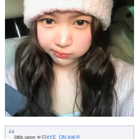
little yeon 🤏🏻
#YE_ON
#예온