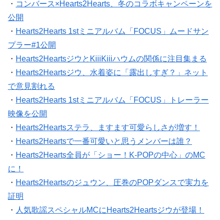
・
コンバース×Hearts2Hearts、冬のコラボキャンペーンを
公開
・
Hearts2Hearts 1stミニアルバム「FOCUS」ムードサン
プラー#1公開
・
Hearts2HeartsジウとKiiiKiiiハウムの関係に注目集まる
・
Hearts2Heartsジウ、水着姿に「露出しすぎ？」ネット
で意見割れる
・
Hearts2Hearts 1stミニアルバム「FOCUS」トレーラー
映像を公開
・
Hearts2Heartsステラ、ますます可愛らしさが増す！
・
Hearts2Heartsで一番可愛いと思うメンバーは誰？
・
Hearts2Hearts全員が「ショー！K-POPの中心」のMC
に！
・
Hearts2Heartsのジュウン、圧巻のPOPダンスで実力を
証明
・
人気歌謡スペシャルMCにHearts2Heartsジウが登場！