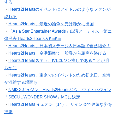
する
・
Hearts2Heartsのイベントにアイドルのようなファンが
現れる
・
Hearts2Hearts、最近の論争を受け静かに出国
・
「Asia Star Entertainer Awards」出演アーティスト第ニ
弾発表 Hearts2Hearts＆KiiiKiii
・
Hearts2Hearts、日本初ステージ＆日本語で自己紹介！
・
Hearts2Hearts、空港混雑で一般客から罵声を浴びる
・
Hearts2Heartsステラ、IVEユジン推しであることが明
らかに
・
Hearts2Hearts、東京でのイベントのため初来日、空港
が混雑する場面も
・
NMIXXギュジン、Hearts2Heartsジウ、ウィ・ハジュン
「SEOUL WONDER SHOW」MCに決定
・
Hearts2Hearts イェオン（14）、サイン会で健気な姿を
披露