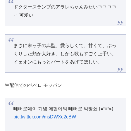
ドクタースランプのアラレちゃんみたいㅋㅋㅋㅋ
ㅋ 可愛い
まさに末っ子の典型、愛らしくて、甘くて、ぷっ
くりした頬が大好き。しかも歌もすごく上手い。
イェオンにもっとパートをあげてほしい。
生配信でのペペロ モッパン
빼빼로데이 기념 애햄이의 빼빼로 먹빵쑈 (๑❛ө❛๑)
pic.twitter.com/msDWXc2cBW