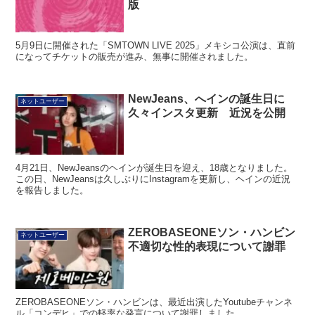
版
5月9日に開催された「SMTOWN LIVE 2025」メキシコ公演は、直前
になってチケットの販売が進み、無事に開催されました。
NewJeans、へインの誕生日に
ネットユーザー
久々インスタ更新 近況を公開
4月21日、NewJeansのヘインが誕生日を迎え、18歳となりました。
この日、NewJeansは久しぶりにInstagramを更新し、ヘインの近況
を報告しました。
ZEROBASEONEソン・ハンビン
ネットユーザー
不適切な性的表現について謝罪
ZEROBASEONEソン・ハンビンは、最近出演したYoutubeチャンネ
ル「コンデヒ」での軽率な発言について謝罪しました。