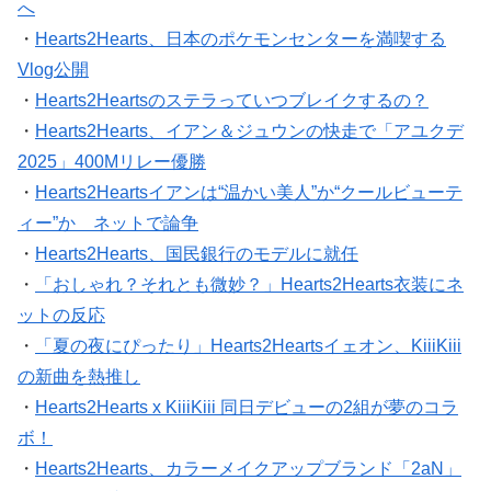
へ
・
Hearts2Hearts、日本のポケモンセンターを満喫する
Vlog公開
・
Hearts2Heartsのステラっていつブレイクするの？
・
Hearts2Hearts、イアン＆ジュウンの快走で「アユクデ
2025」400Mリレー優勝
・
Hearts2Heartsイアンは“温かい美人”か“クールビューテ
ィー”か ネットで論争
・
Hearts2Hearts、国民銀行のモデルに就任
・
「おしゃれ？それとも微妙？」Hearts2Hearts衣装にネ
ットの反応
・
「夏の夜にぴったり」Hearts2Heartsイェオン、KiiiKiii
の新曲を熱推し
・
Hearts2Hearts x KiiiKiii 同日デビューの2組が夢のコラ
ボ！
・
Hearts2Hearts、カラーメイクアップブランド「2aN」