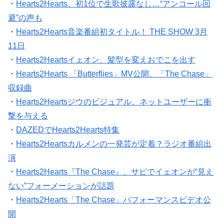
・
Hearts2Hearts、初1位で生歌披露なし…“アンコール回
避”の声も
・
Hearts2Hearts音楽番組初タイトル！ THE SHOW 3月
11日
・
Hearts2Heartsイェオン、髪型を変えおでこを出す
・
Hearts2Hearts 「Butterflies」MV公開、「The Chase」
収録曲
・
Hearts2Heartsジウのビジュアル、ネットユーザーに衝
撃を与える
・
DAZEDでHearts2Hearts特集
・
Hearts2Heartsカルメンの一発芸が定着？ラジオ番組出
演
・
Hearts2Hearts『The Chase』、サビでイェオンが“見え
ない”フォーメーションが話題
・
Hearts2Hearts「The Chase」パフォーマンスビデオ公
開