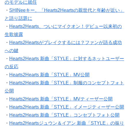
のモデルに就任
・
SHINeeキー、「Hearts2Heartsの親世代と年齢が近い」
と語り話題に
・
Hearts2Hearts、ついにマイクオン！デビュー以来初の
生歌披露
・
Hearts2Heartsがブレイクするには？ファンが語る成功
への鍵
・
Hearts2Hearts 新曲「STYLE」に対するネットユーザー
の反応
・
Hearts2Hearts 新曲「STYLE」MV公開
・
Hearts2Hearts 新曲「STYLE」制服のコンセプトフォト
公開
・
Hearts2Hearts 新曲「STYLE」MVティーザー公開
・
Hearts2Hearts 新曲「STYLE」イメージティーザー公開
・
Hearts2Hearts 新曲「STYLE」コンセプトフォト公開
・
Hearts2Heartsジュウン＆イアン 新曲「STYLE」の振り