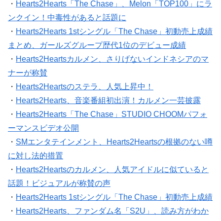
・
Hearts2Hearts「The Chase」、Melon「TOP100」にラ
ンクイン！中毒性があると話題に
・
Hearts2Hearts 1stシングル「The Chase」初動売上成績
まとめ、ガールズグループ歴代1位のデビュー成績
・
Hearts2Heartsカルメン、さりげないインドネシアのマ
ナーが称賛
・
Hearts2Heartsのステラ、人気上昇中！
・
Hearts2Hearts、音楽番組初出演！カルメン一芸披露
・
Hearts2Hearts「The Chase」STUDIO CHOOMパフォ
ーマンスビデオ公開
・
SMエンタテインメント、Hearts2Heartsの根拠のない噂
に対し法的措置
・
Hearts2Heartsのカルメン、人気アイドルに似ていると
話題！ビジュアルが称賛の声
・
Hearts2Hearts 1stシングル「The Chase」初動売上成績
・
Hearts2Hearts、ファンダム名「S2U」、読み方がわか