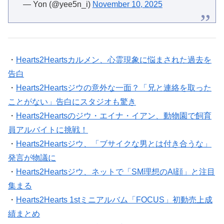
— Yon (@yee5n_i)
November 10, 2025
・
Hearts2Heartsカルメン、心霊現象に悩まされた過去を
告白
・
Hearts2Heartsジウの意外な一面？「兄と連絡を取った
ことがない」告白にスタジオも驚き
・
Hearts2Heartsのジウ・エイナ・イアン、動物園で飼育
員アルバイトに挑戦！
・
Hearts2Heartsジウ、「ブサイクな男とは付き合うな」
発言が物議に
・
Hearts2Heartsジウ、ネットで「SM理想のAI顔」と注目
集まる
・
Hearts2Hearts 1stミニアルバム「FOCUS」初動売上成
績まとめ