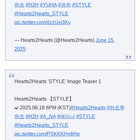
하츠
#H2H
#YUHA
#유하
#STYLE
#Hearts2Hearts_STYLE
pic.twitter.com/iIzzUxi3Ky
— Hearts2Hearts (@Hearts2Hearts)
June 15,
2025
Hearts2Hearts 'STYLE' Image Teaser 1
Hearts2Hearts 【STYLE】
➫ 2025.06.18 6PM (KST)
#Hearts2Hearts
#하츠투
하츠
#H2H
#A_NA
#에이나
#STYLE
#Hearts2Hearts_STYLE
pic.twitter.com/PSKKKHy6Hp