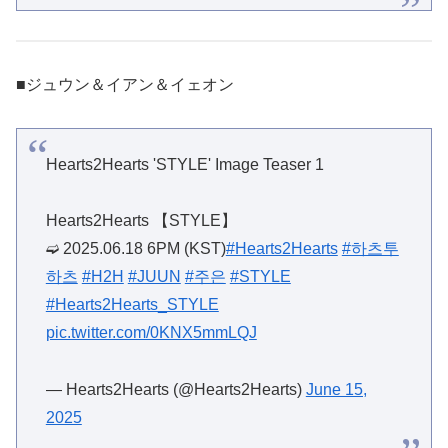
■ジュウン＆イアン＆イェオン
Hearts2Hearts 'STYLE' Image Teaser 1
Hearts2Hearts 【STYLE】
➫ 2025.06.18 6PM (KST)
#Hearts2Hearts
#하츠투
하츠
#H2H
#JUUN
#주은
#STYLE
#Hearts2Hearts_STYLE
pic.twitter.com/0KNX5mmLQJ
— Hearts2Hearts (@Hearts2Hearts)
June 15,
2025