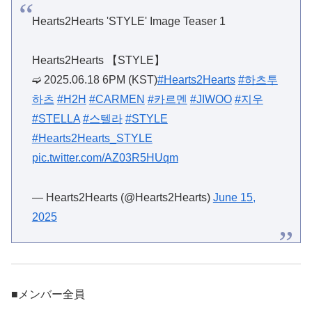
Hearts2Hearts 'STYLE' Image Teaser 1
Hearts2Hearts 【STYLE】
➫ 2025.06.18 6PM (KST)
#Hearts2Hearts
#하츠투
하츠
#H2H
#CARMEN
#카르멘
#JIWOO
#지우
#STELLA
#스텔라
#STYLE
#Hearts2Hearts_STYLE
pic.twitter.com/AZ03R5HUqm
— Hearts2Hearts (@Hearts2Hearts)
June 15,
2025
■メンバー全員