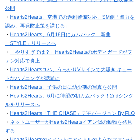
公開
・
Hearts2Hearts、空港での過剰警備対応、SM側「暴力を
認め、再発防止策を講じる」
・
Hearts2Hearts、6月18日にカムバック 新曲
「STYLE」リリースへ
・
「やりすぎでは？」Hearts2Heartsのボディガードがフ
ァン対応で炎上
・
Hearts2Heartsユハ、うっかりVサインで大騒ぎ キュー
トなハプニングが話題に
・
Hearts2Hearts、子供の日に幼少期の写真を公開
・
Hearts2Hearts、6月に待望の初カムバック！2ndシング
ルをリリースへ
・
Hearts2Hearts「THE CHASE」デモバージョン By FLO
・
ネットユーザーがHearts2Heartsイアン似の動物を発見
する
・
Hearts2Heartsのイベントにアイドルのようなファンが