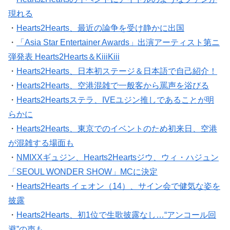
現れる
・
Hearts2Hearts、最近の論争を受け静かに出国
・
「Asia Star Entertainer Awards」出演アーティスト第ニ
弾発表 Hearts2Hearts＆KiiiKiii
・
Hearts2Hearts、日本初ステージ＆日本語で自己紹介！
・
Hearts2Hearts、空港混雑で一般客から罵声を浴びる
・
Hearts2Heartsステラ、IVEユジン推しであることが明
らかに
・
Hearts2Hearts、東京でのイベントのため初来日、空港
が混雑する場面も
・
NMIXXギュジン、Hearts2Heartsジウ、ウィ・ハジュン
「SEOUL WONDER SHOW」MCに決定
・
Hearts2Hearts イェオン（14）、サイン会で健気な姿を
披露
・
Hearts2Hearts、初1位で生歌披露なし…“アンコール回
避”の声も