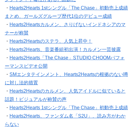
・
Hearts2Hearts 1stシングル「The Chase」初動売上成績
まとめ、ガールズグループ歴代1位のデビュー成績
・
Hearts2Heartsカルメン、さりげないインドネシアのマ
ナーが称賛
・
Hearts2Heartsのステラ、人気上昇中！
・
Hearts2Hearts、音楽番組初出演！カルメン一芸披露
・
Hearts2Hearts「The Chase」STUDIO CHOOMパフォ
ーマンスビデオ公開
・
SMエンタテインメント、Hearts2Heartsの根拠のない噂
に対し法的措置
・
Hearts2Heartsのカルメン、人気アイドルに似ていると
話題！ビジュアルが称賛の声
・
Hearts2Hearts 1stシングル「The Chase」初動売上成績
・
Hearts2Hearts、ファンダム名「S2U」、読み方がわか
らない