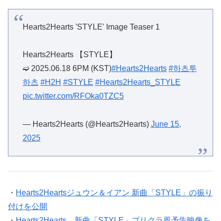
Hearts2Hearts 'STYLE' Image Teaser 1
Hearts2Hearts 【STYLE】
➫ 2025.06.18 6PM (KST)
#Hearts2Hearts
#하츠투
하츠
#H2H
#STYLE
#Hearts2Hearts_STYLE
pic.twitter.com/RFOka0TZC5
— Hearts2Hearts (@Hearts2Hearts)
June 15,
2025
・
Hearts2Heartsジュウン＆イアン 新曲「STYLE」の振り
付けを公開
・
Hearts2Hearts、新曲「STYLE」プリクラ風予告映像を