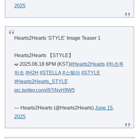
2025
Hearts2Hearts 'STYLE' Image Teaser 1
Hearts2Hearts 【STYLE】
➫ 2025.06.18 6PM (KST)
#Hearts2Hearts
#하츠투
하츠
#H2H
#STELLA
#스텔라
#STYLE
#Hearts2Hearts_STYLE
pic.twitter.com/j97iNvH9W5
— Hearts2Hearts (@Hearts2Hearts)
June 15,
2025