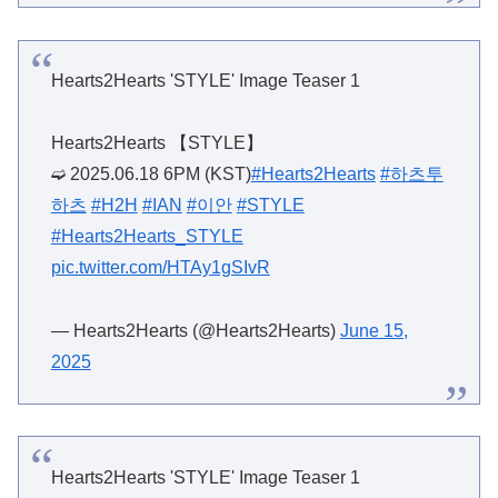
Hearts2Hearts 'STYLE' Image Teaser 1
Hearts2Hearts 【STYLE】
➫ 2025.06.18 6PM (KST)
#Hearts2Hearts
#하츠투
하츠
#H2H
#IAN
#이안
#STYLE
#Hearts2Hearts_STYLE
pic.twitter.com/HTAy1gSIvR
— Hearts2Hearts (@Hearts2Hearts)
June 15,
2025
Hearts2Hearts 'STYLE' Image Teaser 1