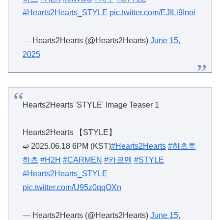
#Hearts2Hearts_STYLE
pic.twitter.com/EJILi9Inoi
— Hearts2Hearts (@Hearts2Hearts)
June 15,
2025
Hearts2Hearts 'STYLE' Image Teaser 1
Hearts2Hearts 【STYLE】
➫ 2025.06.18 6PM (KST)
#Hearts2Hearts
#하츠투
하츠
#H2H
#CARMEN
#카르멘
#STYLE
#Hearts2Hearts_STYLE
pic.twitter.com/U95z0qqOXn
— Hearts2Hearts (@Hearts2Hearts)
June 15,