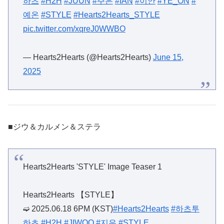
하츠
#H2H
#JUUN
#주은
#IAN
#이안
#YE_ON
#
예온
#STYLE
#Hearts2Hearts_STYLE
pic.twitter.com/xqreJ0WWBO
— Hearts2Hearts (@Hearts2Hearts)
June 15,
2025
■ジウ＆カルメン＆ステラ
Hearts2Hearts 'STYLE' Image Teaser 1
Hearts2Hearts 【STYLE】
➫ 2025.06.18 6PM (KST)
#Hearts2Hearts
#하츠투
하츠
#H2H
#JIWOO
#지우
#STYLE