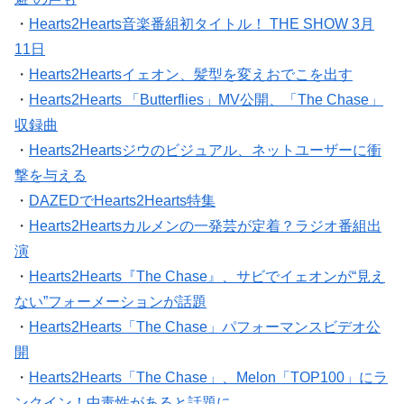
・
Hearts2Hearts音楽番組初タイトル！ THE SHOW 3月
11日
・
Hearts2Heartsイェオン、髪型を変えおでこを出す
・
Hearts2Hearts 「Butterflies」MV公開、「The Chase」
収録曲
・
Hearts2Heartsジウのビジュアル、ネットユーザーに衝
撃を与える
・
DAZEDでHearts2Hearts特集
・
Hearts2Heartsカルメンの一発芸が定着？ラジオ番組出
演
・
Hearts2Hearts『The Chase』、サビでイェオンが“見え
ない”フォーメーションが話題
・
Hearts2Hearts「The Chase」パフォーマンスビデオ公
開
・
Hearts2Hearts「The Chase」、Melon「TOP100」にラ
ンクイン！中毒性があると話題に