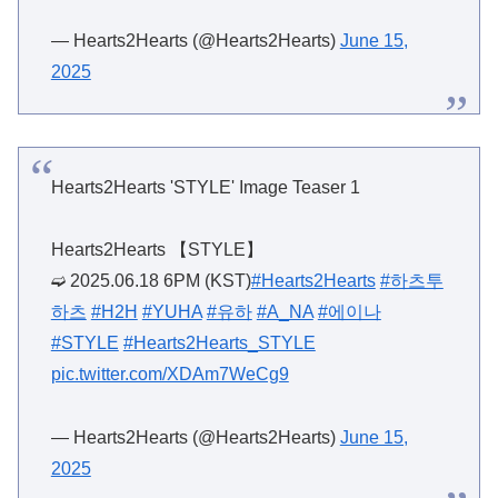
— Hearts2Hearts (@Hearts2Hearts)
June 15,
2025
Hearts2Hearts 'STYLE' Image Teaser 1
Hearts2Hearts 【STYLE】
➫ 2025.06.18 6PM (KST)
#Hearts2Hearts
#하츠투
하츠
#H2H
#YUHA
#유하
#A_NA
#에이나
#STYLE
#Hearts2Hearts_STYLE
pic.twitter.com/XDAm7WeCg9
— Hearts2Hearts (@Hearts2Hearts)
June 15,
2025