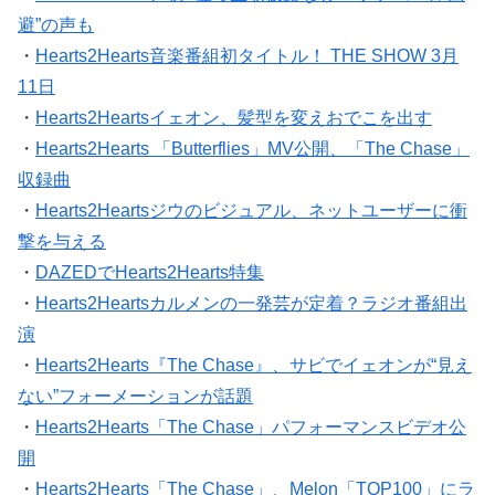
避”の声も
・
Hearts2Hearts音楽番組初タイトル！ THE SHOW 3月
11日
・
Hearts2Heartsイェオン、髪型を変えおでこを出す
・
Hearts2Hearts 「Butterflies」MV公開、「The Chase」
収録曲
・
Hearts2Heartsジウのビジュアル、ネットユーザーに衝
撃を与える
・
DAZEDでHearts2Hearts特集
・
Hearts2Heartsカルメンの一発芸が定着？ラジオ番組出
演
・
Hearts2Hearts『The Chase』、サビでイェオンが“見え
ない”フォーメーションが話題
・
Hearts2Hearts「The Chase」パフォーマンスビデオ公
開
・
Hearts2Hearts「The Chase」、Melon「TOP100」にラ