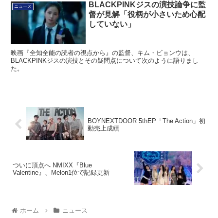
BLACKPINKジスの演技論争に監
ニュース
督が見解「役柄が小さいため心配
していない」
映画『全知全能の読者の視点から』の監督、キム・ビョンウは、
BLACKPINKジスの演技とその疑問点について次のように語りまし
た。
BOYNEXTDOOR 5thEP「The Action」初
動売上成績
ついに頂点へ NMIXX『Blue
Valentine』、Melon1位で記録更新
ホーム
ニュース