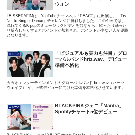
ウォン
LE SSERAFIMは、YouTubeチャンネル「REACT」に出演し、「Try
Not to Sing or Dance」チャレンジに挑戦しました。この企画では、
流れてくるK-popのミュージックビデオを観ながら、歌ったり踊った
り反応したりするとポイントが加算され、ポイントが少ない人が優勝
となります。
「ビジュアルも実力も注目」グロ
ニュース
ーバルバンドhrtz.wav、デビュー
準備本格化
カカオエンターテインメントのグローバルバンド hrtz.wav（ハーツ
ウェイブ） が、正式デビューに向けた準備を本格化させています。
BLACKPINKジェニ「Mantra」
ニュース
Spotifyチャート5位デビュー