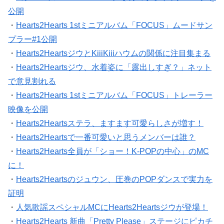
公開
・
Hearts2Hearts 1stミニアルバム「FOCUS」ムードサン
プラー#1公開
・
Hearts2HeartsジウとKiiiKiiiハウムの関係に注目集まる
・
Hearts2Heartsジウ、水着姿に「露出しすぎ？」ネット
で意見割れる
・
Hearts2Hearts 1stミニアルバム「FOCUS」トレーラー
映像を公開
・
Hearts2Heartsステラ、ますます可愛らしさが増す！
・
Hearts2Heartsで一番可愛いと思うメンバーは誰？
・
Hearts2Hearts全員が「ショー！K-POPの中心」のMC
に！
・
Hearts2Heartsのジュウン、圧巻のPOPダンスで実力を
証明
・
人気歌謡スペシャルMCにHearts2Heartsジウが登場！
・
Hearts2Hearts 新曲「Pretty Please」ステージにピカチ