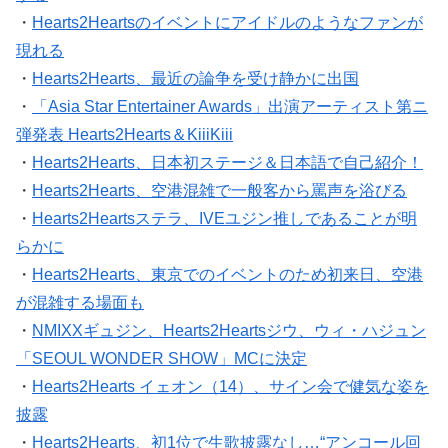
・
Hearts2Heartsのイベントにアイドルのようなファンが
現れる
・
Hearts2Hearts、最近の論争を受け静かに出国
・
「Asia Star Entertainer Awards」出演アーティスト第ニ
弾発表 Hearts2Hearts＆KiiiKiii
・
Hearts2Hearts、日本初ステージ＆日本語で自己紹介！
・
Hearts2Hearts、空港混雑で一般客から罵声を浴びる
・
Hearts2Heartsステラ、IVEユジン推しであることが明
らかに
・
Hearts2Hearts、東京でのイベントのため初来日、空港
が混雑する場面も
・
NMIXXギュジン、Hearts2Heartsジウ、ウィ・ハジュン
「SEOUL WONDER SHOW」MCに決定
・
Hearts2Hearts イェオン（14）、サイン会で健気な姿を
披露
・
Hearts2Hearts、初1位で生歌披露なし…“アンコール回