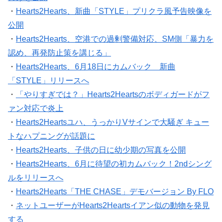
・
Hearts2Hearts、新曲「STYLE」プリクラ風予告映像を
公開
・
Hearts2Hearts、空港での過剰警備対応、SM側「暴力を
認め、再発防止策を講じる」
・
Hearts2Hearts、6月18日にカムバック 新曲
「STYLE」リリースへ
・
「やりすぎでは？」Hearts2Heartsのボディガードがフ
ァン対応で炎上
・
Hearts2Heartsユハ、うっかりVサインで大騒ぎ キュー
トなハプニングが話題に
・
Hearts2Hearts、子供の日に幼少期の写真を公開
・
Hearts2Hearts、6月に待望の初カムバック！2ndシング
ルをリリースへ
・
Hearts2Hearts「THE CHASE」デモバージョン By FLO
・
ネットユーザーがHearts2Heartsイアン似の動物を発見
する