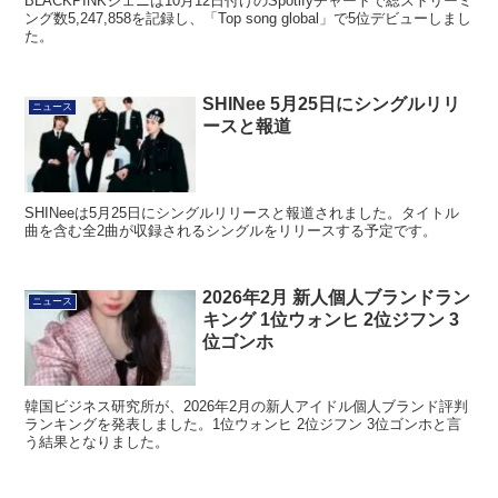
BLACKPINKジェニは10月12日付けのSpotifyチャートで総ストリーミ
ング数5,247,858を記録し、「Top song global」で5位デビューしまし
た。
SHINee 5月25日にシングルリリ
ニュース
ースと報道
SHINeeは5月25日にシングルリリースと報道されました。タイトル
曲を含む全2曲が収録されるシングルをリリースする予定です。
2026年2月 新人個人ブランドラン
ニュース
キング 1位ウォンヒ 2位ジフン 3
位ゴンホ
韓国ビジネス研究所が、2026年2月の新人アイドル個人ブランド評判
ランキングを発表しました。1位ウォンヒ 2位ジフン 3位ゴンホと言
う結果となりました。