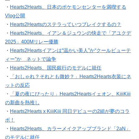
・
Hearts2Hearts、日本のポケモンセンターを満喫する
Vlog公開
・
Hearts2Heartsのステラっていつブレイクするの？
・
Hearts2Hearts、イアン＆ジュウンの快走で「アユクデ
2025」400Mリレー優勝
・
Hearts2Heartsイアンは“温かい美人”か“クールビューテ
ィー”か ネットで論争
・
Hearts2Hearts、国民銀行のモデルに就任
・
「おしゃれ？それとも微妙？」Hearts2Hearts衣装にネ
ットの反応
・
「夏の夜にぴったり」Hearts2Heartsイェオン、KiiiKiii
の新曲を熱推し
・
Hearts2Hearts x KiiiKiii 同日デビューの2組が夢のコラ
ボ！
・
Hearts2Hearts、カラーメイクアップブランド「2aN」
のモデルに就任