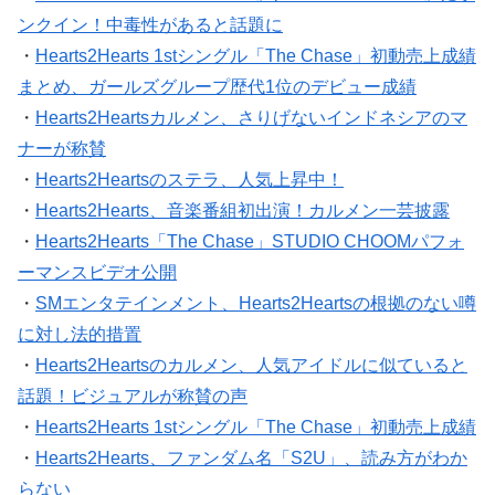
ンクイン！中毒性があると話題に
・
Hearts2Hearts 1stシングル「The Chase」初動売上成績
まとめ、ガールズグループ歴代1位のデビュー成績
・
Hearts2Heartsカルメン、さりげないインドネシアのマ
ナーが称賛
・
Hearts2Heartsのステラ、人気上昇中！
・
Hearts2Hearts、音楽番組初出演！カルメン一芸披露
・
Hearts2Hearts「The Chase」STUDIO CHOOMパフォ
ーマンスビデオ公開
・
SMエンタテインメント、Hearts2Heartsの根拠のない噂
に対し法的措置
・
Hearts2Heartsのカルメン、人気アイドルに似ていると
話題！ビジュアルが称賛の声
・
Hearts2Hearts 1stシングル「The Chase」初動売上成績
・
Hearts2Hearts、ファンダム名「S2U」、読み方がわか
らない