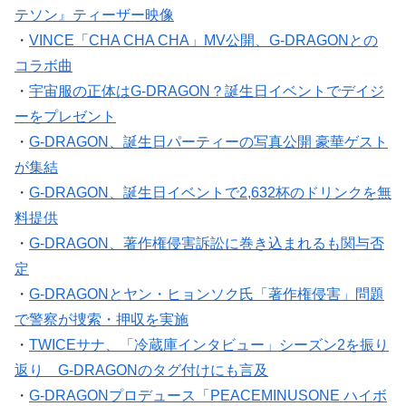
テソン』ティーザー映像
・
VINCE「CHA CHA CHA」MV公開、G-DRAGONとの
コラボ曲
・
宇宙服の正体はG-DRAGON？誕生日イベントでデイジ
ーをプレゼント
・
G-DRAGON、誕生日パーティーの写真公開 豪華ゲスト
が集結
・
G-DRAGON、誕生日イベントで2,632杯のドリンクを無
料提供
・
G-DRAGON、著作権侵害訴訟に巻き込まれるも関与否
定
・
G-DRAGONとヤン・ヒョンソク氏「著作権侵害」問題
で警察が捜索・押収を実施
・
TWICEサナ、「冷蔵庫インタビュー」シーズン2を振り
返り G-DRAGONのタグ付けにも言及
・
G-DRAGONプロデュース「PEACEMINUSONE ハイボ