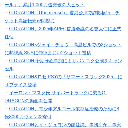
ール」、累計1,000万缶突破の大ヒット
・
G-DRAGON「Übermensch」香港公演で詐欺横行 チ
ケット高額転売が問題に
・
G-DRAGON、2025年APEC首脳会議の名誉大使に正式
任命
・
G-DRAGON×ジェイ・チョウ、高層ビルでの2ショット
に熱視線 SNSに仲睦まじい2ショット投稿
・
G-DRAGON 予期せぬ事態によりバンコク公演をキャン
セル
・
G-DRAGON&ロゼ PSYの「サマー・スワッグ2025」に
サプライズ登場
・
イーロン・マスク氏 サイバートラックに乗るG-
DRAGONの動画を公開
・
G-DRAGON、青少年アルコール依存症治療のために8
億8000万ウォンを寄付
・
G-DRAGONとイ・ジュヨンの熱愛説、事務所が「事実